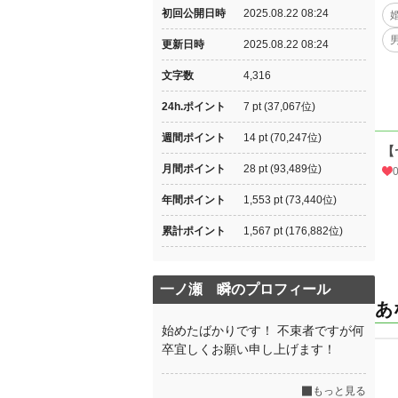
初回公開日時
2025.08.22 08:24
更新日時
2025.08.22 08:24
文字数
4,316
24h.ポイント
7 pt (37,067位)
週間ポイント
14 pt (70,247位)
【
月間ポイント
28 pt (93,489位)
年間ポイント
1,553 pt (73,440位)
累計ポイント
1,567 pt (176,882位)
一ノ瀬 瞬のプロフィール
あ
始めたばかりです！ 不束者ですが何
卒宜しくお願い申し上げます！
もっと見る