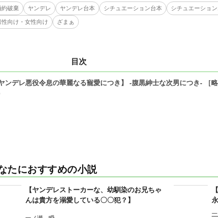
婚約破棄
ヤンデレ
ヤンデレ台本
シチュエーション台本
シチュエーション
男性向け・女性向け
ざまぁ
目次
ヤンデレ悪役令息の華麗なる寵愛につき】 -腹黒紳士な次男につき- ［
0
なたにおすすめの小説
【ヤンデレストーカーな、幼馴染のお兄ちゃ
んは貴方を溺愛している〇〇犯？】
一