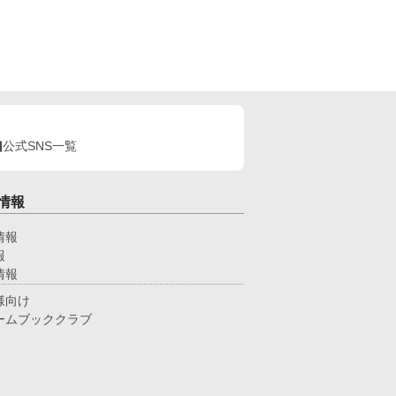
公式SNS一覧
情報
情報
報
情報
様向け
ームブッククラブ