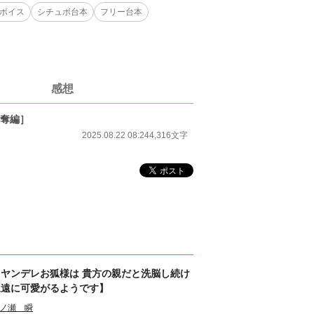
ボイス
シチュボ台本
フリー台本
感想
略奪編］
2025.08.22 08:24
4,316文字
【ヤンデレお狐様は 貴方の親だと洗脳し続け
永遠に可愛がるようです】
ノ瀬 瞬