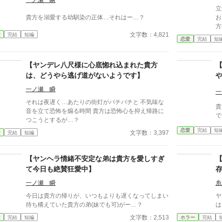
一ノ瀬 瞬
立
貴方を溺愛する幼馴染の正体…それはー…？
お
方
文字数：4,821
愛
完結
短編
の
恋愛
完結
短
【ヤンデレ八尺様に心底惚れ込まれた貴方
は、どうやら逃げ道がないようです】
一ノ瀬 瞬
一
それは夜遅く…あたりの街灯がパチパチと 不気味な
貴
音を立て恐怖を煽る時間 貴方は恐怖心を抑え帰路に
で
つこうとするが…？
恋愛
完結
短
文字数：3,397
愛
完結
短編
【ヤンヘラ情緒不安定な弟は貴方を愛しすぎ
て今日も絶賛狂愛中】
一ノ瀬 瞬
糸
今日は貴方の帰りが、いつもよりも遅くなってしまい
ヤ
待ち構えていた貴方の弟(妹でも可)がー…？
は
文字数：2,513
愛
完結
短編
ホラー
完結