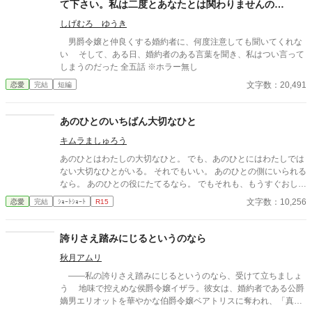
て下さい。私は二度とあなたとは関わりませんの
で……。
しげむろ ゆうき
男爵令嬢と仲良くする婚約者に、何度注意しても聞いてくれな
い そして、ある日、婚約者のある言葉を聞き、私はつい言って
しまうのだった 全五話 ※ホラー無し
文字数：20,491
恋愛
完結
短編
あのひとのいちばん大切なひと
キムラましゅろう
あのひとはわたしの大切なひと。 でも、あのひとにはわたしでは
ない大切なひとがいる。 それでもいい。 あのひとの側にいられる
なら。 あのひとの役にたてるなら。 でもそれも、もうすぐおしま
い。 恋人を失ったアベルのために奮闘したリタ。 その恋人がアベ
文字数：10,256
恋愛
完結
ｼｮｰﾄｼｮｰﾄ
R15
ルの元へ戻ると知り、リタは離れる決意をする。 一話完結の読み
切りです。 読み切りゆえにいつも以上にご都合主義です。 誤字脱
字ごめんなさい！最初に謝っておきます。 小説家になろうさんに
誇りさえ踏みにじるというのなら
も時差投稿します。 ※表紙はあさぎかな先生（@yatusiro1）にコ
秋月アムリ
ラージュアートを作成していただいたものです。 (*´˘`*)ｼｱﾜｾﾃﾞｽｯ
――私の誇りさえ踏みにじるというのなら、受けて立ちましょ
う 地味で控えめな侯爵令嬢イザラ。彼女は、婚約者である公爵
嫡男エリオットを華やかな伯爵令嬢ベアトリスに奪われ、「真実