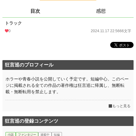
更新日時
2024.11.17 22:56
目次
感想
初回公開日時
2023.06.03 06:27
トラック
週間ポイント
0 pt (228,586 位)
0
2024.11.17 22:56
66文字
月間ポイント
0 pt (228,586 位)
年間ポイント
126 pt (136,161 位)
累計ポイント
1,111 pt (192,027 位)
狂言巡のプロフィール
ホラーや青春小説を公開していく予定です。短編中心。このペー
ジに掲載される全ての作品の著作権は狂言巡に帰属し、無断転
載・無断転用を禁止します。
もっと見る
狂言巡の登録コンテンツ
小説
ファンタジー
連載中
短編