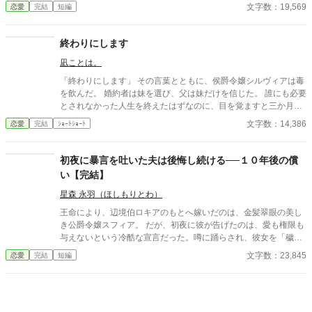
の愛」を見つけたという身勝手な理由で一方的に婚約破棄を突き
文字数：19,569
恋愛
完結
短編
つけられる。 ベアトリスからは地味で退屈な女と公然と蔑ま
れ、尊厳を踏みにじられたイザラ。 だが、彼女は涙を見せず、
侯爵家の誇りを守るため不当な破棄を断固として拒否。たった一
終わりにします
人で反撃の証拠集めを開始する。 彼女が助力を求めたのは、社
凪ことは。
交界から距離を置き、冷徹と噂される辺境伯アレクシス。彼は、
イザラの持つ鋼のような意志と冷静な知性を見抜き、彼女の非公
「終わりにします」 その言葉とともに、侯爵令嬢シルヴィアは毒
式な協力者となる。 しかし、そんな彼女を待っていたのは「辺
を飲んだ。 婚約者は妹を選び、父は妹だけを信じた。 誰にも必要
境伯と不貞を働いている」という、さらに悪質な濡れ衣だった―
とされなかった人生を終えたはずなのに、目を覚ますと三か月前
―
へと時間は巻き戻っていた。 もう、誰かに愛されるためだけに生
文字数：14,386
恋愛
完結
ｼｮｰﾄｼｮｰﾄ
きるのはやめよう。 そう決めた彼女は、静かに運命を書き換えて
いく。 これは、一度死んだ少女が、自分自身の人生を取り戻すた
めの物語。
初夜に暴言を吐いた夫は後悔し続ける──１０年後の償
い【完結】
星森 永羽（ほしもりとわ）
王命により、辺境伯ロキアのもとへ嫁いだのは、金髪翠眼の美し
き公爵令嬢スフィア。 だが、初夜に彼が告げたのは、愛も権限も
与えないという冷酷な宣言だった。噂に踊らされ、彼女を「穢れ
た花嫁」と罵ったロキア。 しかし、わずか一日でスフィアは姿を
文字数：23,845
恋愛
完結
短編
消し、教会から届いたのは婚姻無効と慰謝料請求の書状──。 王
と公爵の怒りを買ったロキアは、爵位も領地も名誉も奪われ、た
だの補佐官として生きることに。 そして十年後、運命のいたずら
か、彼は被災地で再びスフィアと出会う。 地位も捨て、娘を抱え