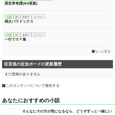
異世界奇譚(8/4更新)
小説
SF
連載中
ｼｮｰﾄｼｮｰﾄ
残火パラドックス
小説
SF
連載中
ｼｮｰﾄｼｮｰﾄ
一行でＳＦ集
もっと見る
狂言巡の近況ボードの更新履歴
まだ投稿がありません
このコンテンツについて報告する
あなたにおすすめの小説
そんなにその方が気になるなら、どうぞずっと一緒にい