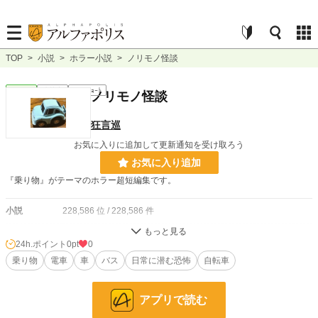
TOP
>
小説
>
ホラー小説
>
ノリモノ怪談
ホラー
連載中
ｼｮｰﾄｼｮｰﾄ
ノリモノ怪談
狂言巡
お気に入りに追加して更新通知を受け取ろう
お気に入り追加
『乗り物』がテーマのホラー超短編集です。
小説
228,586 位 / 228,586 件
ホラー
8,498 位 / 8,498 件
24h.ポイント
0pt
0
お気に入り
乗り物
電車
0
車
バス
日常に潜む恐怖
自転車
24h.ポイント
0 pt
アプリで読む
文字数
66