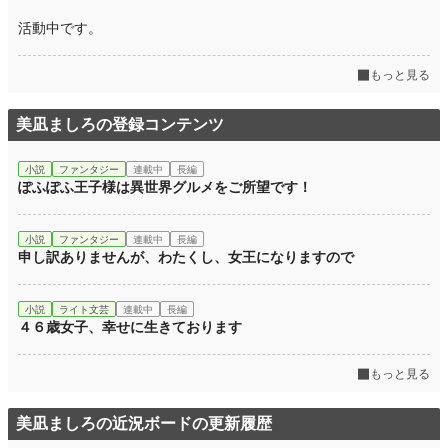
活動中です。
もっと見る
美凪ましろの登録コンテンツ
小説
ファンタジー
連載中
長編
ぽふぽふ王子様は異世界グルメをご所望です！
小説
ファンタジー
連載中
長編
申し訳ありませんが、わたくし、女王になりますので
小説
ライト文芸
連載中
長編
４６歳女子、幸せに生きております
もっと見る
美凪ましろの近況ボードの更新履歴