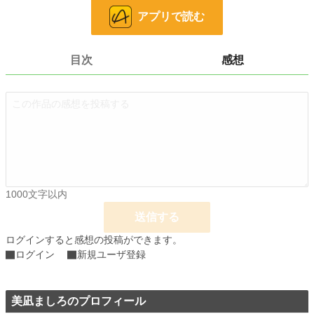
ホラー
8,508 位 / 8,508 件
アプリで読む
お気に入り
0
24h.ポイント
0 pt
目次
感想
文字数
36,571
更新日時
2026.02.20 19:00
初回公開日時
2026.01.10 20:48
週間ポイント
0 pt (228,851 位)
月間ポイント
42 pt (83,903 位)
1000文字以内
年間ポイント
12,287 pt (27,657 位)
送信する
累計ポイント
12,329 pt (88,621 位)
ログインすると感想の投稿ができます。
ログイン
新規ユーザ登録
美凪ましろのプロフィール