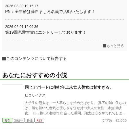
2026-03-30 19:15:17
PN：全年齢は藤白ましろ名義で活動いたします！
2026-02-01 12:09:36
第19回恋愛大賞にエントリーしております！
もっと見る
このコンテンツについて報告する
あなたにおすすめの小説
同じアパートに住む年上未亡人美女は甘すぎる。
ピコサイクス
大学生の翔太は、一人暮らしを始めたばかり。 真下の階に住むの
は、落ち着いた色気と優しさを併せ持つ大人の女性・水無瀬紗
夜。 引っ越しの挨拶で出会った瞬間、翔太は心を奪われてしま
う。 偶然にもアルバイト先のスーパーで再会した彼女は、翔太を
文字数：31,050
青春
連載中
長編
R15
すぐに採用し、温かく仕事を教えてくれる存在だった。 ある日の
仕事帰り、ふたりで過ごす時間が増えていき――そして気づけば