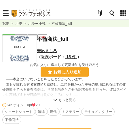
TOP
>
小説
>
ホラー小説
>
不倫商法_full
ホラー
連載中
長編
R15
不倫商法_full
美凪ましろ
（近況ボード：
15 件
）
お気に入りに追加して更新通知を受け取ろう
お気に入り追加
――本当にいけないことをしたと分かっています。
誰もが憧れる有名女優Mと結婚し、二児を授かった幸福の絶頂にあるはずの俳
優兼歌手である藤春清高は、世間を騒然とさせる記者会見を行った。彼はスペイ
ンに高飛びするが目論見は別のところにあり……。
不倫を行う当事者、家族、子どもたちが受ける被害、差別をリアルに描いた一
話完結型の短編集。
24h.ポイント
0pt
20
モキュメンタリー／ミステリー／ホラー要素あり。
ショートショート
短編
現代
ミステリー
モキュメンタリー
不倫商法
小説
228,851 位 / 228,851 件