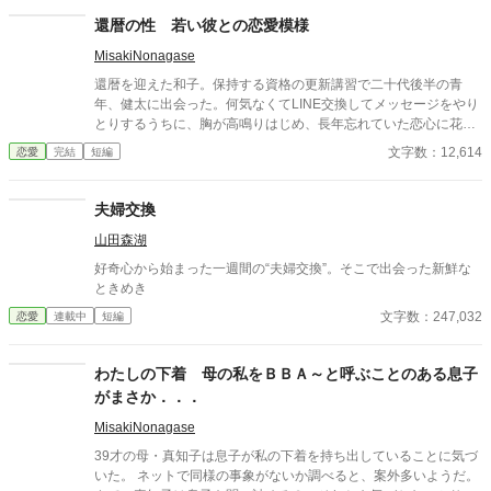
紗夜の部屋でご飯をご馳走になるほど親密に。 優しくて穏やかで
還暦の性 若い彼との恋愛模様
――その色気に触れるたび、翔太の心は揺れていく。 大人の女性
MisakiNonagase
と大学生、甘くちょっぴり刺激的な同居生活（？）がはじまる。
還暦を迎えた和子。保持する資格の更新講習で二十代後半の青
年、健太に出会った。何気なくてLINE交換してメッセージをやり
とりするうちに、胸が高鳴りはじめ、長年忘れていた恋心に花が
咲く。 そんな還暦女性と二十代の青年の恋模様。 その後、結婚、
文字数：12,614
恋愛
完結
短編
そして永遠の別れまでを描いたストーリーです。 全7話
夫婦交換
山田森湖
好奇心から始まった一週間の“夫婦交換”。そこで出会った新鮮な
ときめき
文字数：247,032
恋愛
連載中
短編
わたしの下着 母の私をＢＢＡ～と呼ぶことのある息子
がまさか．．．
MisakiNonagase
39才の母・真知子は息子が私の下着を持ち出していることに気づ
いた。 ネットで同様の事象がないか調べると、案外多いようだ。