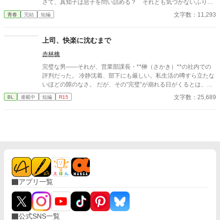
さて、真知子は息子を問い詰める？ それとも気づかないふりを
続けてあげるか？ そのほかに外伝も綴りました。
文字数：11,293
青春
完結
短編
上司、快楽に沈むまで
赤林檎
完璧な男――それが、営業部課長・**榊（さかき）**の社内での
評判だった。 冷静沈着、部下にも厳しい。私生活の噂すら立たな
いほどの隙のなさ。 だが、その“完璧”が崩れる日がくるとは、誰
も想像していなかった。 入社三年目の篠原は、榊の直属の部下。
文字数：25,689
BL
連載中
短編
R15
真面目だが強気で、どこか挑発的な笑みを浮かべる青年。 ある
夜、取引先とのトラブル対応で二人だけが残ったオフィスで、 篠
原は上司に向かって、いつもの穏やかな口調を崩した。「……そ
んな顔、部下には見せないんですね」 疲労で僅かに緩んだ榊の表
情。 その弱さを見逃さず、篠原はデスク越しに距離を詰める。
「強がらなくていいですよ。俺の前では、もう」 指先が榊のネク
タイを掴む。 引き寄せられた瞬間、榊の理性は音を立てて崩れ
た。 拒むことも、許すこともできないまま、 彼は“部下”の手によ
って、ひとつずつ乱されていく。 言葉で支配され、触れられるた
アプリ一覧
びに、自分の知らなかった感情と快楽を知る。それは、上司とし
ての誇りを壊すほどに甘く、逃れられないほどに深い。 だが、篠
原の視線の奥に宿るのは、ただの欲望ではなかった。 そこには、
ずっと榊だけを見つめ続けてきた、静かな執着がある。 「俺、前
公式SNS一覧
から思ってたんです。 あなたが誰かに“支配される”ところ、き