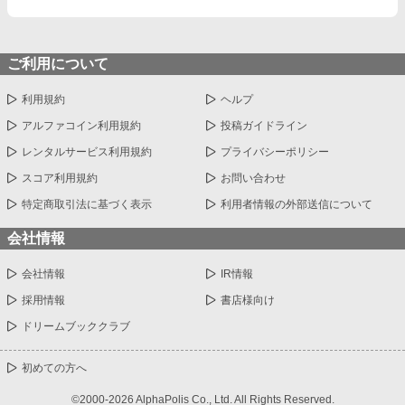
っと綺麗だろうなって」 支配する側だったはずの男が、 支配され
ることで初めて“生きている”と感じてしまう――。 上司と部下、
立場も理性も、すべてが絡み合うオフィスの夜。 秘密の扉を開け
た榊は、もう戻れない。 快楽に溺れるその瞬間まで、彼を待つの
ご利用について
は破滅か、それとも救いか。 ――これは、ひとりの上司が“愛”と
いう名の支配に沈んでいく物語。
利用規約
ヘルプ
アルファコイン利用規約
投稿ガイドライン
レンタルサービス利用規約
プライバシーポリシー
スコア利用規約
お問い合わせ
特定商取引法に基づく表示
利用者情報の外部送信について
会社情報
会社情報
IR情報
採用情報
書店様向け
ドリームブッククラブ
初めての方へ
©2000-2026 AlphaPolis Co., Ltd. All Rights Reserved.