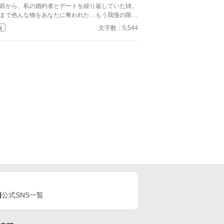
静かに微笑んだ。 （あぁ……やっぱり、来たわ
前から、私の婚約者とデートを繰り返していた姉。
。この展開）
まで色んな物をあなたに奪われた…もう我慢の限界
わ！ 私は姉を罠に嵌め、陥れることにした。 闇か
文字数：5,544
編
立ち上がった私の、復讐劇が始まる─。
公式SNS一覧