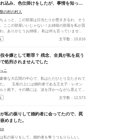
ていく。 静かな聖女が返す、静かで確かなざ
惚れ込み、色仕掛けをしたが、事情を知った
ぁ。
私の婚約者が、私以上に憤慨し、私のかわり
盤の村の村人
に復讐する話
ちょっと、この部屋は日当たりが悪すぎるわ、そう
、ここの部屋いいじゃない！お姉様の部屋を私が貰
わ。ありがとうお姉様」 私は何も言っていませ
。しかし、アーデルの声を聞いたメイドは私の部屋
文字数：10,616
編
荷物を屋根裏部屋へと運び始めました。「ちょっと
ーデル。私は部屋を譲るなんて一言も言ってないで
」 「お姉様、それは我が儘すぎるわ。お姉様だけ
悪役令嬢として断罪？ 残念、全員が私を庇う
んな部屋ずるいじゃない」「マリーベル。我が儘は
ので処刑されませんでした
めてちょうだい。また部屋を移動させるなんてメイ
達が可哀想でしょ」私たちの話を聞いていた義理母
っこ
マリアは、そう言うと、メイド達に早くするのよと
奢な大広間の中心で、私はただひとり立たされて
かすように言葉をかけました。父の再婚とともに、
た。 玉座の上には婚約者である王太子・レオン
理の妹に私の物を奪われる毎日。ついに、アーデル
ルト殿下。その隣には、涙を浮かべながら震えてい
、マリーベルの婚約者ユーレイルの容姿に惚れ込
聖女――いえ、平民出身の婚約者候補、ミリア嬢。
文字数：12,573
編
、マリーベルから奪おうとするが……。 旧タイト
して取り巻くように並ぶ廷臣や貴族たちの視線
:妹は、私から全てを奪おうとしたが、私の婚約者
、一斉に私へと向けられていた。 そう、これは
は色仕掛けが通用しなかった件について ·すみませ
「アリシア・フォン・ヴァレンシュタイ
姉が私の振りして婚約者に会ってたので、罠
、少しエピローグのお話を足しました。楽しんでい
！ お前は聖女ミリアを虐げ、幾度も侮辱し、王宮
に嵌めました。
だけると嬉しいです。
秩序を乱した。その罪により、婚約破棄を宣告し、
らには……」 殿下が声を張り上げた。 「――処
co
る！」 広間がざわめいた。 けれど私は、
は私の振りをして、婚約者を奪うつもりらしい。