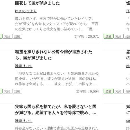
い王太子の目に留まる。 「ずるい」と言われ続けた
り落ち
開花して国が傾きました
令嬢は、今度こそ自分の武器で幸せを掴み取る。 誰
ま
よりも、ずるいほど幸せになるために。
ゆきの ひより
序
魔力を持たず、王宮で静かに働いていたレイリア。
「
だが“聖女”を名乗る少女ソフィアが現れてから、 王宮
ね
の空気はゆっくりと彼女を追い詰めていく。 「魔法
う
も使えない令嬢に、何ができるのかしら」 小さな嫌
ん
文字数：20,071
愛
完結
短編
恋愛
完結
短
がらせは積み重なり、ついには王子の前で“聖女妨
の
害”の罪を着せられて、 レイリアは断罪され、追放さ
ア
れる。 ――けれど。 王宮を出たその瞬間、結界石の
す
精霊を操りきれない公爵令嬢が追放された
光が揺らいだ。 レイリアには魔力はない。 だが、“周
こ
ら、国が滅びました
囲の魔力を底上げする加護”を、生まれつき持ってい
辞
た。 王宮の結界を支えていたのは、実はレイリアの
ド
唯崎りいち
ゆ
存在だったのだ。 追放された令嬢は、 小さな町で魔
の
「地味な女に王妃は務まらない」と婚約破棄された公
豪
道具屋を始める。 その店は、なぜかどの石も“品質が
急
爵令嬢。 だが翌日、彼女が消えた途端、国の花は枯
い
上がる”と評判になり――。 これは、 静かに貶められ
義
れ作物は全滅する。 ――彼女こそが、この国を支え
ハ
た令嬢が、 静かに世界を反転させるざまぁの物語。
は
ていた存在だった。 一方、彼女は隣国で“氷の将軍”に
る
文字数：6,664
愛
完結
短編
恋愛
完結
長
み
溺愛されていた。 手遅れになってから縋る王子と滅
そ
ル
びゆく国をよそに、彼女は初めての恋を知る。
は
に
断罪劇。 
実家も国も私を捨てたが、私を愛さないと国
ん
ン
が滅びる。絶望する人々を特等席で眺め、冷
た
の
徹な王子の腕の中で思考停止する。
さ
唯崎りいち
co
刑とす
持参金がないという理由で家族と祖国から追放された
姉