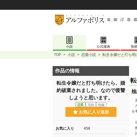
小説
公式漫画
投
TOP
>
小説
>
恋愛小説
>
転生令嬢だと打ち明
作品の情報
転
転生令嬢だと打ち明けたら、婚
約破棄されました。なので復讐
柚
しようと思います。
前
恋愛
完結
短編
だ
を
お気に入り追加
信
酷
お気に入り
458
許