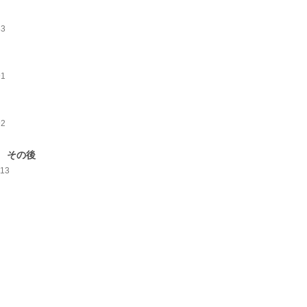
83
91
92
 その後
113