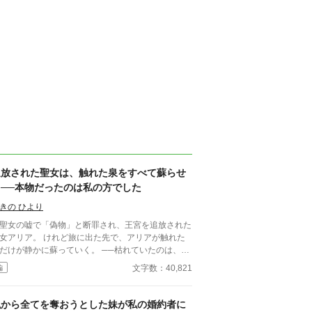
追放された聖女は、触れた泉をすべて蘇らせ
る──本物だったのは私の方でした
きの ひより
聖女の嘘で「偽物」と断罪され、王宮を追放された
女アリア。 けれど旅に出た先で、アリアが触れた
けが静かに蘇っていく。 ──枯れていたのは、私
はなく、あの国の方でした。 隣国の王子ユリウス
文字数：40,821
編
迎えられ、 アリアは本当の力と居場所を取り戻し
方、アリアを追放した国では聖泉が完全
干上がり、 偽聖女は逃亡し、王子は破滅へと転が
私から全てを奪おうとした妹が私の婚約者に