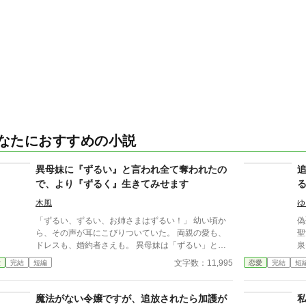
なたにおすすめの小説
異母妹に『ずるい』と言われ全て奪われたの
で、より『ずるく』生きてみせます
木風
ゆ
「ずるい、ずるい、お姉さまはずるい！」 幼い頃か
偽
ら、その声が耳にこびりついていた。 両親の愛も、
聖
ドレスも、婚約者さえも。 異母妹は「ずるい」と泣
泉だ
きながら、エレーナの大切なものを奪っていった。
で
文字数：11,995
愛
完結
短編
恋愛
完結
短
けれど、侯爵令嬢エレーナはもう泣かない。 代わり
に
に社交界で、可哀想で、けれど気高い令嬢を演じるこ
ていく。 一
とにした。 その策略は噂を塗り替え、やがて気難し
に
魔法がない令嬢ですが、追放されたら加護が