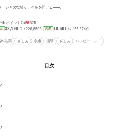
ーシャの復讐が、今幕を開ける――。
24h.ポイント
7pt
625
38,196
16,591
位 / 228,850件
位 / 66,374件
説
恋愛
婚約破棄
ざまぁ
令嬢
復讐
ざまあ
ハッピーエンド
目次
80
83
83