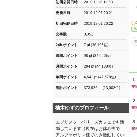
初回公開日時
2019.11.26 19:53
サ
更新日時
2019.12.01 20:21
初回完結日時
2019.12.01 20:22
小
文字数
8,351
24h.ポイント
7 pt (38,196位)
週間ポイント
98 pt (34,656位)
月間ポイント
294 pt (44,138位)
年間ポイント
4,641 pt (47,570位)
１
累計ポイント
373,986 pt (13,002位)
２
柚木ゆずのプロフィール
３
エブリスタ、ベリーズカフェでも活
動しています（現在はお休み中で、
アルファポリス様でのみ活動してい