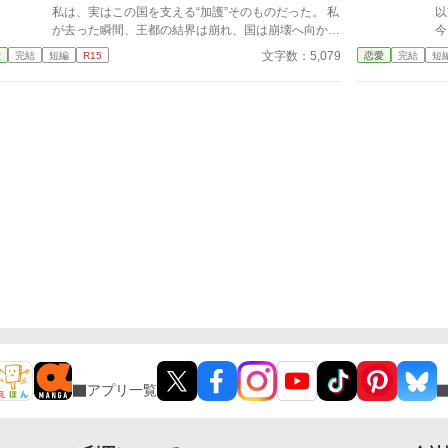
ただ
私は、実はこの国を支える“加護”そのものだった。 私
以
ね
が去った瞬間、王都の結界は崩れ、国は崩壊へ向かい
今
始める。 そんな私を拾ったのは、冷徹と噂される隣
だ
文字数：5,079
愛
完結
短編
R15
恋愛
完結
短
国の王子。 「やっと見つけた。お前は俺のものだ」
ら
捨てられたはずの私は、気づけば滅びゆく祖国を背
に、彼の腕の中で溺愛されていた。
アプリ一覧