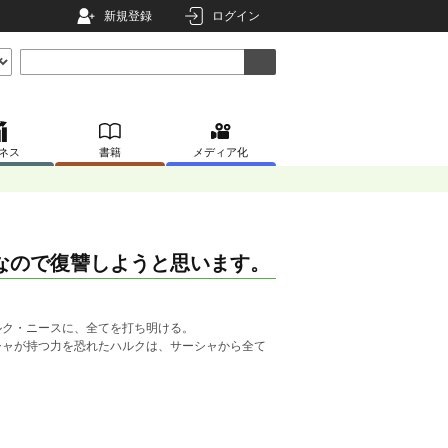
新規登録
ログイン
ネス
書籍
メディア化
なので復讐しようと思います。
ク・ニースに、全てを打ち明ける。
ャが持つ力を恐れたハルクは、サーシャから全て