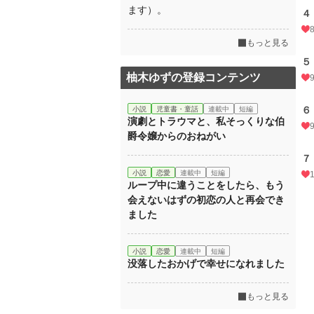
ます）。
４
もっと見る
５
柚木ゆずの登録コンテンツ
６
小説
児童書・童話
連載中
短編
演劇とトラウマと、私そっくりな伯
爵令嬢からのおねがい
７
小説
恋愛
連載中
短編
ループ中に違うことをしたら、もう
会えないはずの初恋の人と再会でき
ました
小説
恋愛
連載中
短編
没落したおかげで幸せになれました
もっと見る