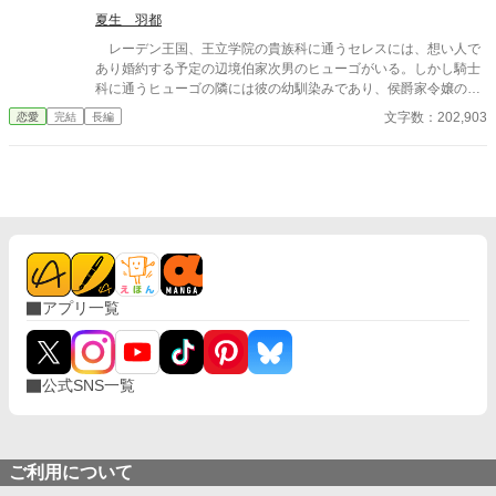
アン侯爵令嬢を娶り、その私生児まで引き取ったお爺ちゃん……
夏生 羽都
「えっ！？ じゃあフレイヤって侯爵家の血筋なの！？」 どうし
レーデン王国、王立学院の貴族科に通うセレスには、想い人で
よう。もし秘密の父親まで超高貴な方だったりしたらもう太刀打
あり婚約する予定の辺境伯家次男のヒューゴがいる。しかし騎士
ちできない。 ところが……。 「妹が御迷惑をおかけし申し訳あり
科に通うヒューゴの隣には彼の幼馴染みであり、侯爵家令嬢のニ
ません」 パルムクランツ伯爵令嬢、の、オリガ。高貴な血筋かも
ーナがいつもいるのだった。 子爵家に後見をしてもらう事で学
文字数：202,903
恋愛
完結
長編
しれない例の連れ子が現れた。 「妹は、養父が晩年になって引き
院へ通っているセレスは、高位貴族であるニーナとヒューゴに強
取った孤児なのです」 「……ぇえ！？」 ちょっと待ってよ。
く言えず、二人の距離が近過ぎても見ている事しかできなかっ
じゃあ、いろいろ謎すぎる女が私の夫を狙ってるって事！？ 恐
た。 ヒューゴとの交流会の日、セレスはヒューゴと観るために
すぎるんですけど！！ ＝＝＝＝＝＝＝＝＝＝＝＝＝＝＝＝＝ (他
両親が送ってくれた歌劇のチケットを用意していたのだが、ヒュ
「エブリスタ」様に投稿)
ーゴに付いてきたニーナにチケットを強請られてしまう。 「ニー
ナに譲ってくれないか？」ヒューゴのひと事でチケットを譲る事
になり、帰りの馬車がないセレスは徒歩で帰る事になる。日が落
ちかける街の中を歩くセレスは、帰り道が分からずに迷子になっ
てしまう。そんなセレスを偶然見かけて声をかけてくれたのが、
アプリ一覧
帝国からの留学生でセレスと同じクラスのアルウィンだった。 ※
作者独自の世界観によって創作された物語です。細かな設定やス
トーリー展開等が気になる方は、ブラウザバックをお願い致しま
す。 ※感想はありがたく拝読させていただいていますが、公開す
公式SNS一覧
べきではないと作者が判断いたしました感想につきましては却下
をさせていただいております。
ご利用について