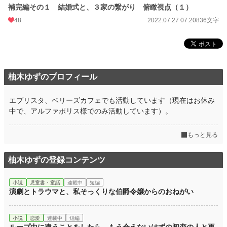
補完編その１ 結婚式と、３家の繋がり 俯瞰視点（１）
48
2022.07.27 07:20
836文字
柚木ゆずのプロフィール
エブリスタ、ベリーズカフェでも活動しています（現在はお休み
中で、アルファポリス様でのみ活動しています）。
もっと見る
柚木ゆずの登録コンテンツ
小説
児童書・童話
連載中
短編
演劇とトラウマと、私そっくりな伯爵令嬢からのおねがい
小説
恋愛
連載中
短編