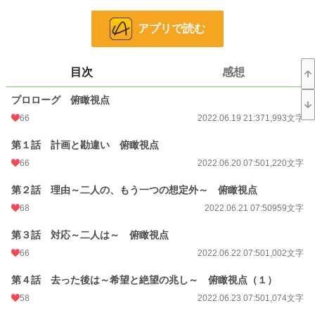
ですがこの婚約は少々特殊な意味を持つものとなっており、解消するにはソフ
アプリで読む
ィアの協力が必要不可欠。ソフィアが関係の解消を快諾し、幼馴染三人で両家の
当主に訴えなければ実現できないものでした。
そしてそんなソフィアは『家の都合』を優先するため、素直に力を貸してくれ
目次
感想
はしないと考えていました。
プロローグ 俯瞰視点
そこで二人は毒を用意し、一緒になれないなら飲んで死ぬとソフィアに宣言。
大切な幼馴染が死ぬのは嫌だから、必ず言うことを聞く――。と二人はほくそ笑
66
2022.06.19 21:37
1,993文字
んでいましたが、そんなイーサンとアヴリーヌに返ってきたのは予想外の言葉で
した。
第１話 計画と勘違い 俯瞰視点
「そう。どうぞご自由に」
66
2022.06.20 07:50
1,220文字
第２話 理由～二人の、もう一つの想定外～ 俯瞰視点
小説
8,530 位 / 228,850 件
68
2022.06.21 07:50
959文字
恋愛
3,772 位 / 66,375 件
第３話 対応～二人は～ 俯瞰視点
66
2022.06.22 07:50
1,002文字
お気に入り
1,338
第４話 去った後は～希望と絶望の兆し～ 俯瞰視点（１）
24h.ポイント
156 pt
58
2022.06.23 07:50
1,074文字
文字数
33,523