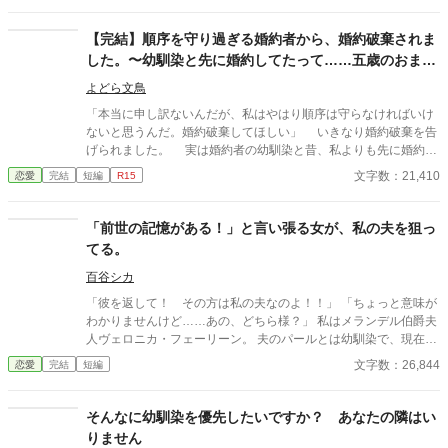
悪。 「君には良き姉としてフェリシエンヌを支えてほしい。婿探
しを手伝ってくれ」 「お兄様のように素敵な方なんて、この世に
【完結】順序を守り過ぎる婚約者から、婚約破棄されま
いるわけがないわ」 「えっ？ あ……ええっ！？」 私はシドニー
した。〜幼馴染と先に婚約してたって……五歳のおまま
伯爵令嬢ルイゾン・ジュアン。 婚約者とその妹の仲が良すぎて、
ごとで誓った婚約も有効なんですか？〜
若干の悪寒に震えている。 そして。 「あなたなんかにお兄様は渡
よどら文鳥
さないわ！」 「無責任だな。妹の婿候補を連れて来られないな
「本当に申し訳ないんだが、私はやはり順序は守らなければいけ
ら、君との婚約は破棄させてもらう」 「あー……それで、結構で
ないと思うんだ。婚約破棄してほしい」 いきなり婚約破棄を告
す」 まったく、馬鹿にされたものだわ！ 私はフェリシエンヌにあ
げられました。 実は婚約者の幼馴染と昔、私よりも先に婚約を
らぬ噂を流され、有責者として婚約を破棄された。 「お兄様を誘
していたそうです。 ただ、小さい頃に国外へ行ってしまったら
文字数：21,410
恋愛
完結
短編
R15
惑し、私を侮辱した罪は、すっごく重いんだからね！」 なんと、
しく、婚約も無くなってしまったのだとか。 しかし、最近にな
まさかの慰謝料請求される側。 困った私は、幼馴染のラモー伯爵
って幼馴染さんは婚約の約束を守るために(？)王都へ帰ってきた
令息リシャール・サヴァチエに助けを求めた。 彼は宮廷で執政官
そうです。 私との婚約は政略的なもので、愛も特に芽生えませ
「前世の記憶がある！」と言い張る女が、私の夫を狙っ
補佐を務めているから、法律に詳しいはず……
んでした。悔しさもなければ後悔もありません。 婚約者をこれ
てる。
で嫌いになったというわけではありませんから、今後の活躍と幸
せを期待するとしましょうか。 しかし、後に先に婚約した内容
百谷シカ
を聞く機会があって、驚いてしまいました。 どうやら私の元婚
「彼を返して！ その方は私の夫なのよ！！」 「ちょっと意味が
約者は、五歳のときにおままごとで結婚を誓った約束を、しっか
わかりませんけど……あの、どちら様？」 私はメランデル伯爵夫
りと守ろうとしているようです。
人ヴェロニカ・フェーリーン。 夫のパールとは幼馴染で、現在は
おしどり夫婦。 社交界でも幼い頃から公然の仲だった私たちにと
文字数：26,844
恋愛
完結
短編
って、真面目にありえない事件。 「フレイヤよ。私、前世の記憶
があるの。彼と結婚していたのよ！ 彼を返してッ！！」 その女
の名はフレイヤ・ハリアン。 数ヶ月前に亡くなったパルムクラン
そんなに幼馴染を優先したいですか？ あなたの隣はい
ツ伯爵の令嬢とのこと。 「パルムクランツ卿と言えば……ほら」
りません
「あ」 パールに言われて思い出した。 中年に差し掛かったアルメ