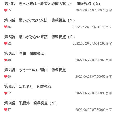
第４話 去った後は～希望と絶望の兆し～ 俯瞰視点（２）
更新日時
2022.07.27 07:20
55
2022.06.24 07:50
973文字
初回公開日時
2022.06.19 21:37
第５話 思いがけない来訪 俯瞰視点（１）
初回完結日時
2022.07.25 18:43
55
2022.06.25 07:50
1,141文字
週間ポイント
353 pt (18,183 位)
第５話 思いがけない来訪 俯瞰視点（２）
月間ポイント
1,340 pt (20,411 位)
52
2022.06.26 07:50
1,192文字
年間ポイント
19,963 pt (20,155 位)
第６話 理由 俯瞰視点
累計ポイント
1,292,088 pt (4,509 位)
48
2022.06.27 07:50
960文字
第７話 もう一つの、理由 俯瞰視点
60
2022.06.28 07:50
952文字
第８話 はじまり 俯瞰視点
52
2022.06.29 07:50
891文字
第９話 予想外 俯瞰視点（１）
47
2022.06.30 07:50
909文字