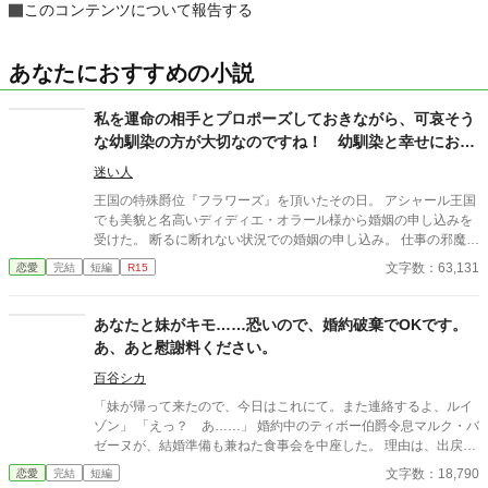
このコンテンツについて報告する
あなたにおすすめの小説
私を運命の相手とプロポーズしておきながら、可哀そう
な幼馴染の方が大切なのですね！ 幼馴染と幸せにお過
ごしください
迷い人
王国の特殊爵位『フラワーズ』を頂いたその日。 アシャール王国
でも美貌と名高いディディエ・オラール様から婚姻の申し込みを
受けた。 断るに断れない状況での婚姻の申し込み。 仕事の邪魔は
しないと言う約束のもと、私はその婚姻の申し出を承諾する。 優
文字数：63,131
恋愛
完結
短編
R15
しい人。 貞節と名高い人。 一目惚れだと、運命の相手だと、彼は
言った。 細やかな気遣いと、距離を保った愛情表現。 私も愛して
おります。 そう告げようとした日、彼は私にこうつげたのです。
あなたと妹がキモ……恐いので、婚約破棄でOKです。
「子を事故で亡くした幼馴染が、心をすり減らして戻ってきたん
あ、あと慰謝料ください。
だ。 私はしばらく彼女についていてあげたい」 そう言って私の
物を、つぎつぎ幼馴染に与えていく。 優しかったアナタは幻です
百谷シカ
か？ どうぞ、幼馴染とお幸せに、請求書はそちらに回しておきま
「妹が帰って来たので、今日はこれにて。また連絡するよ、ルイ
す。
ゾン」 「えっ？ あ……」 婚約中のティボー伯爵令息マルク・バ
ゼーヌが、結婚準備も兼ねた食事会を中座した。 理由は、出戻り
した妹フェリシエンヌの涙の乱入。 それからというもの、まった
文字数：18,790
恋愛
完結
短編
く音沙汰ナシよ。 結婚予定日が迫り連絡してみたら、もう、最