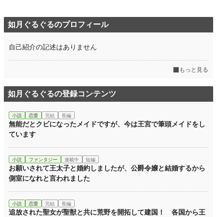
如月ぐるぐるのプロフィール
自己紹介の記述はありません
もっと見る
如月ぐるぐるの登録コンテンツ
小説
恋愛
完結
長編
無能だとクビになったメイドですが、今は王宮で筆頭メイドをし
ています
小説
ファンタジー
連載中
短編
お願いされて王太子と婚約しましたが、公爵令嬢と結婚するから
側室になれと言われました
小説
恋愛
完結
長編
追放された聖女が聖獣と共に荒野を開拓して建国！ 各国から王