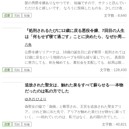
髪の男爵令嬢ありなやつです。 短編ですので、サクッと読んでい
ただけると嬉しいです。 なろうに投稿したものを、少しだけ改稿
して再投稿しています。 なろうでのタイトルは、「婚約破棄さ
文字数：8,640
恋愛
完結
短編
れました〜本当に宜しいのですね？」です。 どうぞよろしくお願
いしますm(._.)m
『処刑されるたびに12歳に戻る悪役令嬢、7回目の人生
は「何もせず寝て過ごす」ことに決めたら、なぜか周囲
が勝手に勘違いして聖女扱いされています
六角
公爵令嬢リリアーナは、18歳の誕生日に必ず断罪・処刑されては
12歳に戻るという地獄のループを6回も繰り返していた。 真面目
に努力しても、剣を極めても、裏社会を支配しても、結局は殺さ
れる運命。 心折れた彼女は、7回目の人生でついに決意する。
文字数：128,430
恋愛
完結
短編
「もう頑張らない。どうせ死ぬなら、今回はひたすら寝て過ごそ
う」と。 しかし、安眠を求めて「うるさい」と敵を黙らせれば
『王者の覇気』と恐れられ、寝ぼけて放った魔法は『神の奇跡』
追放された聖女は、触れた泉をすべて蘇らせる──本物
と崇められ、枕への異常なこだわりは『深遠なる儀式』と誤解さ
だったのは私の方でした
れてしまう。 気がつけば、ストーカー気味のヤンデレ王子、パン
屋の元ヒロイン、狂犬の如きライバル令嬢、元部下の暗殺者、そ
ゆきの ひより
して不眠症の魔王までもが彼女の信者となり、リリアーナは意図
偽聖女の嘘で「偽物」と断罪され、王宮を追放された聖女アリ
せずして国を、そして世界を救う「最強の聖女」へと祭り上げら
ア。 けれど旅に出た先で、アリアが触れた泉だけが静かに蘇って
れていく。 「お願いだから、私を寝かせて！」 睡眠欲だけで運命
いく。 ──枯れていたのは、私ではなく、あの国の方でした。 隣
（システム）さえもねじ伏せる、無気力悪役令嬢の痛快勘違いサ
国の王子ユリウスに迎えられ、 アリアは本当の力と居場所を取り
文字数：40,821
恋愛
完結
短編
クセス（？）ストーリー！
戻していく。 一方、アリアを追放した国では聖泉が完全に干上が