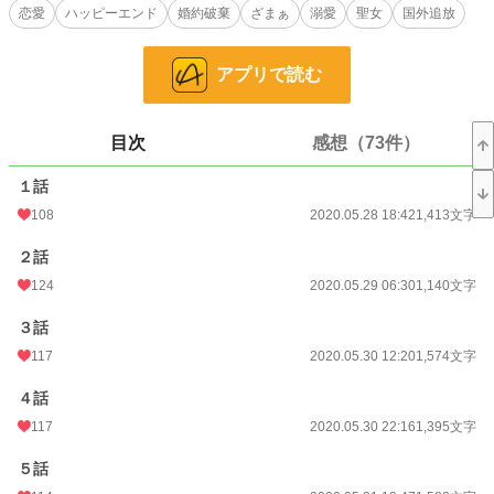
かぶせられ国外追放になる。
恋愛
ハッピーエンド
婚約破棄
ざまぁ
溺愛
聖女
国外追放
家族にも見捨てられ、頼れる人が居ない。
「こんな国、もう知らない！」
アプリで読む
そんなある日、とある街で子供が怪我をしたため、術を使って治療を施す。
アトリアは弱いながらも治癒の力がある。
目次
感想（73件）
子供の怪我の治癒をした時、ある男性に目撃されて旅に付いて来てしまう。
１話
それ以降も街で見かけた体調の悪い人を治癒の力で回復したが、気が付くとさっ
きの男性がずっとそばに付いて来る。
108
2020.05.28 18:42
1,413文字
「ぜひ我が国へ来てほしい」
２話
男性から誘いを受け、行く当てもないため付いて行く。が、着いた先は祖国ヴァ
124
2020.05.29 06:30
1,140文字
ルプールとは比較にならない大国メジェンヌ……の王城。
３話
「……ん！？」
117
2020.05.30 12:20
1,574文字
小説
11,993 位 / 228,836 件
４話
117
2020.05.30 22:16
1,395文字
恋愛
5,392 位 / 66,375 件
５話
お気に入り
4,924