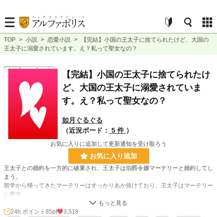
TOP
>
小説
>
恋愛小説
>
【完結】小国の王太子に捨てられたけど、大国の
王太子に溺愛されています。え？私って聖女なの？
恋愛
完結
短編
【完結】小国の王太子に捨てられたけ
ど、大国の王太子に溺愛されていま
す。え？私って聖女なの？
如月ぐるぐる
（近況ボード：
5 件
）
お気に入りに追加して更新通知を受け取ろう
お気に入り追加
王太子との婚約を一方的に破棄され、王太子は伯爵令嬢マーテリーと婚約してし
まう。
留学から帰ってきたマーテリーはすっかりあか抜けており、王太子はマーテリー
に夢中。
政略結婚と割り切っていたが納得いかず、必死に説得するも、ありもしない罪を
24h.ポイント
85pt
3,518