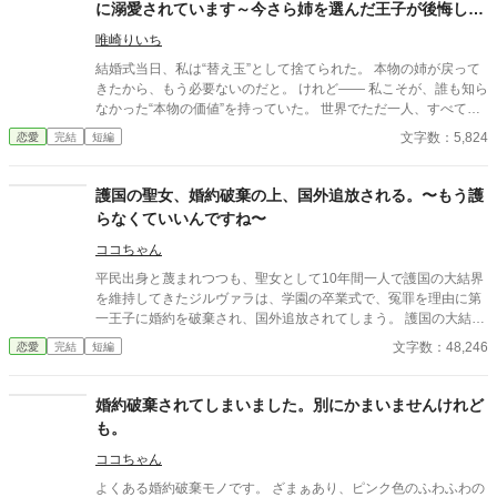
に溺愛されています～今さら姉を選んだ王子が後悔して
も手遅れです～
唯崎りいち
結婚式当日、私は“替え玉”として捨てられた。 本物の姉が戻って
きたから、もう必要ないのだと。 けれど—— 私こそが、誰も知ら
なかった“本物の価値”を持っていた。 世界でただ一人、すべてを
癒す力。 そして、その価値を知るただ一人の人が、皇帝となって
文字数：5,824
恋愛
完結
短編
私を迎えに来る。 これは、すべてを失った少女が、本当に必要と
される場所へ辿り着く物語。
護国の聖女、婚約破棄の上、国外追放される。〜もう護
らなくていいんですね〜
ココちゃん
平民出身と蔑まれつつも、聖女として10年間一人で護国の大結界
を維持してきたジルヴァラは、学園の卒業式で、冤罪を理由に第
一王子に婚約を破棄され、国外追放されてしまう。 護国の大結界
は、聖女が結界の外に出た瞬間、消滅してしまうけれど、王子の
文字数：48,246
恋愛
完結
短編
新しい婚約者さんが次の聖女だっていうし大丈夫だよね。 がんば
れ。 …テンプレ聖女モノです。
婚約破棄されてしまいました。別にかまいませんけれど
も。
ココちゃん
よくある婚約破棄モノです。 ざまぁあり、ピンク色のふわふわの