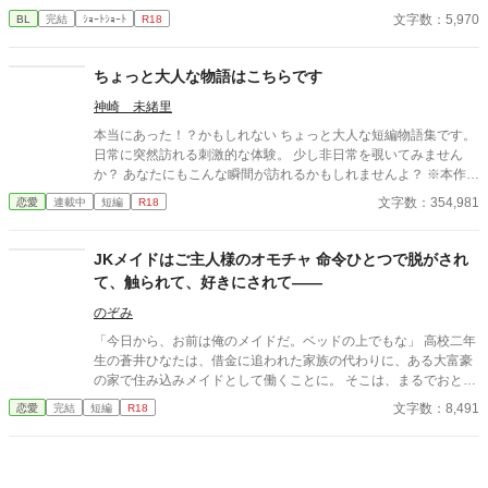
た榊は、もう戻れない。 快楽に溺れるその瞬間まで、彼を待つの
文字数：5,970
BL
完結
ｼｮｰﾄｼｮｰﾄ
R18
は破滅か、それとも救いか。 ――これは、ひとりの上司が“愛”と
いう名の支配に沈んでいく物語。
ちょっと大人な物語はこちらです
神崎 未緒里
本当にあった！？かもしれない ちょっと大人な短編物語集です。
日常に突然訪れる刺激的な体験。 少し非日常を覗いてみません
か？ あなたにもこんな瞬間が訪れるかもしれませんよ？ ※本作品
ではGemini PRO、Pixai.artで作成した生成AI画像ならびに Pixa
文字数：354,981
恋愛
連載中
短編
R18
bay並びにUnsplshのロイヤリティフリーの画像を使用していま
す。 ※不定期更新です。 ※文章中の人物名・地名・年代・建物
名・商品名・設定などはすべて架空のものです。
JKメイドはご主人様のオモチャ 命令ひとつで脱がされ
て、触られて、好きにされて――
のぞみ
「今日から、お前は俺のメイドだ。ベッドの上でもな」 高校二年
生の蒼井ひなたは、借金に追われた家族の代わりに、ある大富豪
の家で住み込みメイドとして働くことに。 そこは、まるでおとぎ
話に出てきそうな大きな洋館。 でも、そこで待っていたのは、同
文字数：8,491
恋愛
完結
短編
R18
じ高校に通うちょっと有名な男の子――完璧だけど性格が超ドS
な御曹司、天城 蓮だった。 昼間は生徒会長、夜は…ご主人様？
しかも、彼の命令はちょっと普通じゃない。 「掃除だけじゃダメ
だろ？ ご主人様の癒しも、メイドの大事な仕事だろ？」 手を握