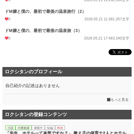
0
2026.05.13 19:24
2,364文字
ドM嬢と僕の、最初で最後の温泉旅行（2）
0
2026.05.21 11:38
1,357文字
ドM嬢と僕の、最初で最後の温泉旅（3）
0
2026.05.21 17:48
3,340文字
ロクシタンのプロフィール
自己紹介の記述はありません
もっと見る
ロクシタンの登録コンテンツ
小説
大衆娯楽
連載中
短編
R18
「先生、ホテルって本気ですか？」 教え子の保育士2人とホテル