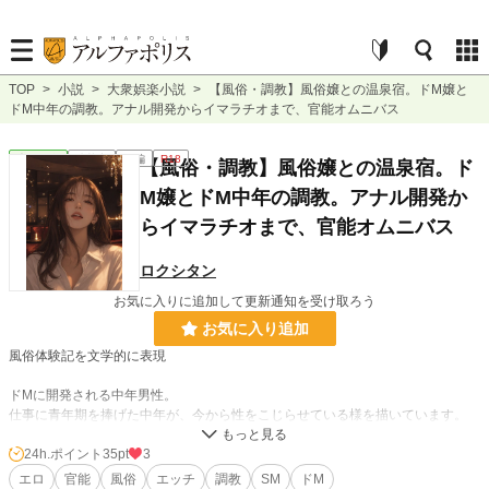
TOP
>
小説
>
大衆娯楽小説
>
【風俗・調教】風俗嬢との温泉宿。ドM嬢と
ドM中年の調教。アナル開発からイマラチオまで、官能オムニバス
大衆娯楽
連載中
短編
R18
【風俗・調教】風俗嬢との温泉宿。ド
M嬢とドM中年の調教。アナル開発か
らイマラチオまで、官能オムニバス
ロクシタン
お気に入りに追加して更新通知を受け取ろう
お気に入り追加
風俗体験記を文学的に表現
ドMに開発される中年男性。
仕事に青年期を捧げた中年が、今から性をこじらせている様を描いています。
出会った風俗嬢とのプライベートのやり取りをフィクションにして描いていま
24h.ポイント
35pt
3
す。
エロ
官能
風俗
エッチ
調教
SM
ドM