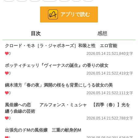
官能的な目線でご高覧下さい。
アプリで読む
小説
19,190 位 / 228,743 件
大衆娯楽
367 位 / 6,071 件
目次
感想
お気に入り
1
クロード・モネ［ラ・ジャポネーズ］和装と性 エロ官能
24h.ポイント
35 pt
0
2026.05.14 21:52
1,840文字
文字数
29,706
ボッティチェッリ『ヴィーナスの誕生』の香りの彼女
更新日時
2026.05.21 17:48
0
2026.05.14 21:52
2,419文字
初回公開日時
2026.01.30 01:38
鏑木清方「春の夜」満開の桜をも背景にしうる彼女の美
週間ポイント
344 pt (18,461 位)
0
2026.05.14 21:52
2,111文字
月間ポイント
1,419 pt (19,599 位)
風俗嬢への恋 アルフォンス・ミュシャ 【四季（春）】光を
纏う曲線の芸術
年間ポイント
19,935 pt (20,179 位)
0
2026.05.14 21:52
2,788文字
累計ポイント
20,131 pt (70,899 位)
出張先のドMの風俗嬢 三重の献身的M