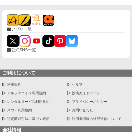
られるたび、耳元で囁かれるたび、心臓がバクバクする。 なの
に、ひなたの体はどんどん反応してしまって…。 怒ったり照れた
りしながらも、次第に蓮に惹かれていくひなた。 だけど、彼には
まだ知られていない秘密があって―― 「…ほんとは、ずっと前か
ら、私…」 ただのメイドなんかじゃ終わりたくない。 恋と欲望が
アプリ一覧
交差する、ちょっぴり危険な主従ラブストーリー。
公式SNS一覧
ご利用について
利用規約
ヘルプ
アルファコイン利用規約
投稿ガイドライン
レンタルサービス利用規約
プライバシーポリシー
スコア利用規約
お問い合わせ
特定商取引法に基づく表示
利用者情報の外部送信について
会社情報