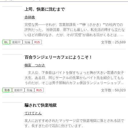
上司、快楽に沈むまで
赤林檎
完璧な男――それが、営業部課長・**榊（さかき）**の社内での
評判だった。 冷静沈着、部下にも厳しい。私生活の噂すら立たな
いほどの隙のなさ。 だが、その“完璧”が崩れる日がくるとは、誰
も想像していなかった。 入社三年目の篠原は、榊の直属の部下。
文字数：25,689
BL
連載中
短編
R15
真面目だが強気で、どこか挑発的な笑みを浮かべる青年。 ある
夜、取引先とのトラブル対応で二人だけが残ったオフィスで、 篠
原は上司に向かって、いつもの穏やかな口調を崩した。「……そ
百合ランジェリーカフェにようこそ！
んな顔、部下には見せないんですね」 疲労で僅かに緩んだ榊の表
楠富 つかさ
情。 その弱さを見逃さず、篠原はデスク越しに距離を詰める。
「強がらなくていいですよ。俺の前では、もう」 指先が榊のネク
主人公、下条藍はバイトを探すちょっと胸が大きい普通の女子
タイを掴む。 引き寄せられた瞬間、榊の理性は音を立てて崩れ
大生。ある日、同じサークルの先輩からバイト先を紹介してもら
た。 拒むことも、許すこともできないまま、 彼は“部下”の手によ
うのだが、そこは男子禁制のカフェ併設ランジェリーショップ
って、ひとつずつ乱されていく。 言葉で支配され、触れられるた
で！？ ちょっとハレンチなお仕事カフェライフ、始まりま
文字数：59,023
青春
連載中
長編
R15
びに、自分の知らなかった感情と快楽を知る。それは、上司とし
す！！ ※この物語はフィクションであり実在の人物・団体・法律
ての誇りを壊すほどに甘く、逃れられないほどに深い。 だが、篠
とは一切関係ありません。 表紙画像はAIイラストです。下着が生
原の視線の奥に宿るのは、ただの欲望ではなかった。 そこには、
成できないのでビキニで代用しています。
騙されて快楽地獄
ずっと榊だけを見つめ続けてきた、静かな執着がある。 「俺、前
から思ってたんです。 あなたが誰かに“支配される”ところ、き
てけてとん
っと綺麗だろうなって」 支配する側だったはずの男が、 支配され
友人におすすめされたマッサージ店で快楽地獄に落とされる話で
ることで初めて“生きている”と感じてしまう――。 上司と部下、
す。長すぎたので2話に分けています。
立場も理性も、すべてが絡み合うオフィスの夜。 秘密の扉を開け