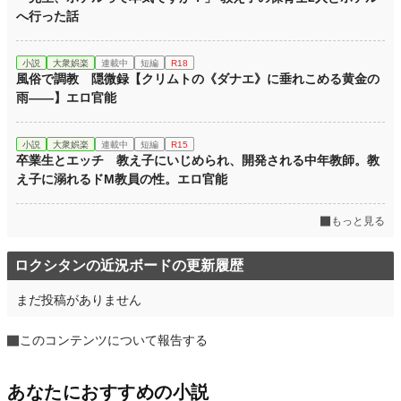
へ行った話
小説
大衆娯楽
連載中
短編
R18
風俗で調教 隠微録【クリムトの《ダナエ》に垂れこめる黄金の
雨――】エロ官能
小説
大衆娯楽
連載中
短編
R15
卒業生とエッチ 教え子にいじめられ、開発される中年教師。教
え子に溺れるドM教員の性。エロ官能
もっと見る
ロクシタンの近況ボードの更新履歴
まだ投稿がありません
このコンテンツについて報告する
あなたにおすすめの小説