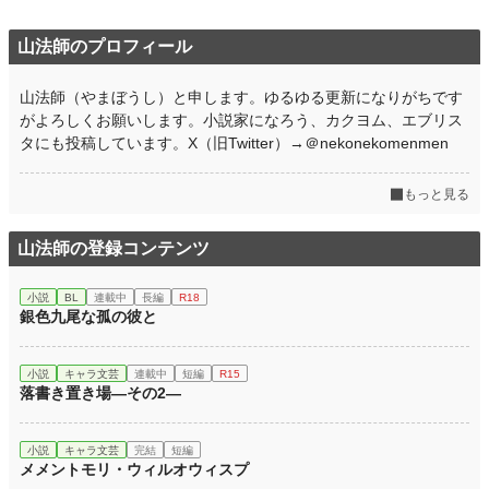
月間ポイント
14 pt (108,258 位)
山法師のプロフィール
年間ポイント
665 pt (95,287 位)
累計ポイント
665 pt (211,170 位)
山法師（やまぼうし）と申します。ゆるゆる更新になりがちです
がよろしくお願いします。小説家になろう、カクヨム、エブリス
タにも投稿しています。X（旧Twitter）→＠nekonekomenmen
もっと見る
山法師の登録コンテンツ
小説
BL
連載中
長編
R18
銀色九尾な孤の彼と
小説
キャラ文芸
連載中
短編
R15
落書き置き場—その2—
小説
キャラ文芸
完結
短編
メメントモリ・ウィルオウィスプ