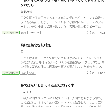
「彼女をどのような立場に置かれるつもりですか」と聞
かれたら…
章槻雅希
王立学園で王太子ランベルトは真実の愛に出会った。よく恋愛小
説にある話だ。しかし、ランベルトには婚約者がいる。そのディ
ートリンデは冷静に状況を見ていた。真実の愛の相手ピーアに警
告することもなく、ランベルトに諫言もしない。だが、ディート
文字数：4,492
ファンタジー
完結
ｼｮｰﾄｼｮｰﾄ
リンデは将来の王太子妃としてランベルトに問いかけた。「彼女
をどのような立場に置かれるおつもりですか」と。 その結果、小
説のような断罪劇や反撃もなく、静かにランベルトは表舞台から
純粋無慈悲な妖精姫
去ることになる。 「小説家になろう」・「アルファポリス」に重
翠
複投稿、自サイトにも掲載。
「こんな茶番、いつまで続けるつもりなのかしら」 “ルーンベル
クの妖精姫”と呼ばれるルーンベルク公爵家長女・フェリアは、そ
の特殊な髪色を理由に両親から育児放棄されていた過去を持つ。
悪意と嘲笑、浅慮な思惑を向けられながらも、フェリアはいつだ
文字数：7,557
ファンタジー
完結
短編
って穏やかに笑う。 「何故、自分に悪意を持つ相手に慈悲を向け
なければならないのですか？」 妖精に愛され妖精を愛す 純粋ゆえ
に無慈悲な少女の、人生の序章。
番ではないと言われた王妃の行く末
にのまえ
獣人の国エスラエルの王妃スノーは、人間でありながら“番”と
して選ばれ、オオカミ族の王ローレンスと結婚した。しかし三年
間、彼に番と認められることも愛されることもなく、白い結婚の