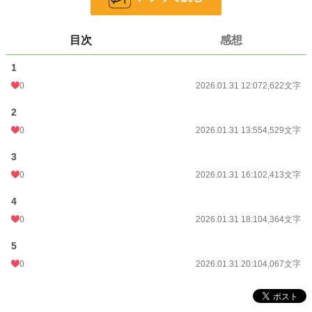
その天使は敬意を込めてそう呼ばれていた。
それから少なくとも数百年が経ち、天使は様々な意味を込めて、他の天使たち
からこう呼ばれるようになっていた。
目次
感想
──未だに子どもの、四対の翼様。
1
0
2026.01.31 12:07
2,622文字
小説
228,654 位 / 228,654 件
2
ファンタジー
53,274 位 / 53,274 件
0
2026.01.31 13:55
4,529文字
お気に入り
1
3
24h.ポイント
0 pt
0
2026.01.31 16:10
2,413文字
文字数
17,995
4
更新日時
0
2026.01.31 20:10
2026.01.31 18:10
4,364文字
初回公開日時
2026.01.31 12:07
5
0
2026.01.31 20:10
4,067文字
初回完結日時
2026.01.31 20:24
週間ポイント
0 pt (228,654 位)