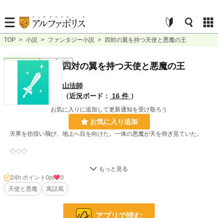
TOP
>
小説
>
ファンタジー小説
>
四対の翼を持つ天使と悪魔の王
ファンタジー
完結
短編
四対の翼を持つ天使と悪魔の王
山法師
（近況ボード：
16 件
）
お気に入りに追加して更新通知を受け取ろう
お気に入り追加
天界を彷徨い飛び、地上へ目を向けた。一体の悪魔が天を仰ぎ見ていた。
◇◇◇
天界に一体の天使が生まれた。
子どもの容姿をしているその天使の背中には、立派で大きく美しい翼が四対、
24h.ポイント
0pt
0
枚数にして8枚もあった。
天使と悪魔
寓話風
神が遠くなっていた天界で、基本は一対の2枚、多くとも三対で6枚の翼を持
つ天使たちに囲まれて。
──四対の翼様。
アプリで読む