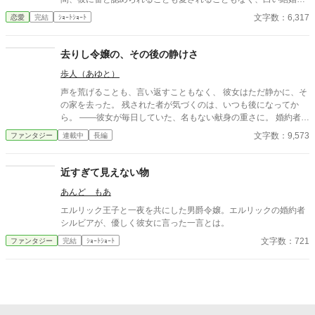
まま冷遇され続ける。 それでも王妃として国に尽くしてきたス
文字数：6,317
恋愛
完結
ｼｮｰﾄｼｮｰﾄ
ノーだったが、ある日、ローレンスが別の令嬢レイアーを懐妊さ
せ、側妃として迎えると知る。ついに心が折れたスノーは離縁を
決意し、国を去ろうとする。 しかしその道中、レイアー嬢の実
去りし令嬢の、その後の静けさ
家の襲撃に遭い、スノーは命を落とす寸前、自身の命と引き換え
歩人（あゆと）
に広域回復魔法で多くの命を救う。 これでスノーの、人生は終
わりのはずだった。 だが次に目を覚ますと、スノーは三年前の
声を荒げることも、言い返すこともなく、 彼女はただ静かに、そ
結婚式当日に戻っていた。何度死んでも、何度拒絶しても、結婚
の家を去った。 残された者が気づくのは、いつも後になってか
式の誓いの瞬間へと戻される。 番から逃れようと、スノーは何
ら。 ——彼女が毎日していた、名もない献身の重さに。 婚約者
度も死を選ぶが――。
の、夫の、家族の「当たり前」を支えていた手が消えたとき、 失
文字数：9,573
ファンタジー
連載中
長編
われたものの輪郭が、ようやく見えてくる。 ざまぁを声高に描か
ない。すれ違いと、後悔と、再会の余韻で読ませる。 静かな情が
じんわり効く、一話完結の短編集。 ※S01「捨てられ令嬢」のア
近すぎて見えない物
ルファポリス最適化分割。 ※アルファ読者向け：関係性・感情の
あんど もあ
機微・余韻を最優先。
エルリック王子と一夜を共にした男爵令嬢。エルリックの婚約者
シルビアが、優しく彼女に言った一言とは。
文字数：721
ファンタジー
完結
ｼｮｰﾄｼｮｰﾄ