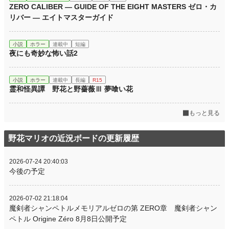
ZERO CALIBER — GUIDE OF THE EIGHT MASTERS ゼロ・カ
リバー ― エイトマスターガイド
小説
ホラー
連載中
短編
夜にも奇妙な怖い話2
小説
ホラー
連載中
長編
R15
霊和怪異譚 野花と野薔薇Ⅲ 夢喰い花
もっと見る
野花マリオの近況ボードの更新履歴
2026-07-24 20:40:03
今後の予定
2026-07-02 21:18:04
魔剣者シャンペトルメモリアルゼロの第 ZERO章 魔剣者シャン
ペトル Origine Zéro 8月8日公開予定