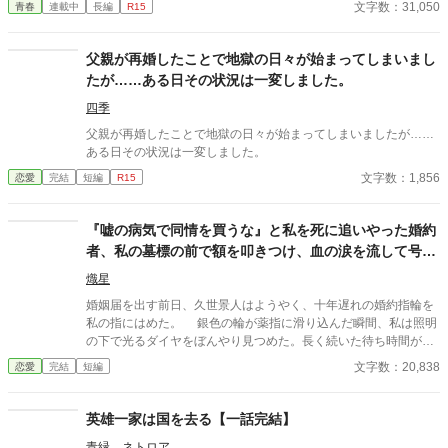
文字数：31,050
青春
連載中
長編
R15
すぐに採用し、温かく仕事を教えてくれる存在だった。 ある日の
仕事帰り、ふたりで過ごす時間が増えていき――そして気づけば
紗夜の部屋でご飯をご馳走になるほど親密に。 優しくて穏やかで
父親が再婚したことで地獄の日々が始まってしまいまし
――その色気に触れるたび、翔太の心は揺れていく。 大人の女性
たが……ある日その状況は一変しました。
と大学生、甘くちょっぴり刺激的な同居生活（？）がはじまる。
四季
父親が再婚したことで地獄の日々が始まってしまいましたが……
ある日その状況は一変しました。
文字数：1,856
恋愛
完結
短編
R15
『嘘の病気で同情を買うな』と私を死に追いやった婚約
者、私の墓標の前で額を叩きつけ、血の涙を流して号泣
する大破滅！
熾星
婚姻届を出す前日、久世景人はようやく、十年遅れの婚約指輪を
私の指にはめた。 銀色の輪が薬指に滑り込んだ瞬間、私は照明
の下で光るダイヤをぼんやり見つめた。長く続いた待ち時間が、
やっと終わったような気がした。けれど次の瞬間、彼は私の手を
文字数：20,838
恋愛
完結
短編
見下ろし、まるで似合わない品物を評するように静かな声で言っ
た。 「正直、澪の手ってあまりきれいじゃないよな」 私は言葉
を失った。 景人はそのまま私の指先を取ると、さっきはめたば
英雄一家は国を去る【一話完結】
かりの指輪を抜き取った。十年待ち続けた指輪は、彼の手のひら
青緑 ネトロア