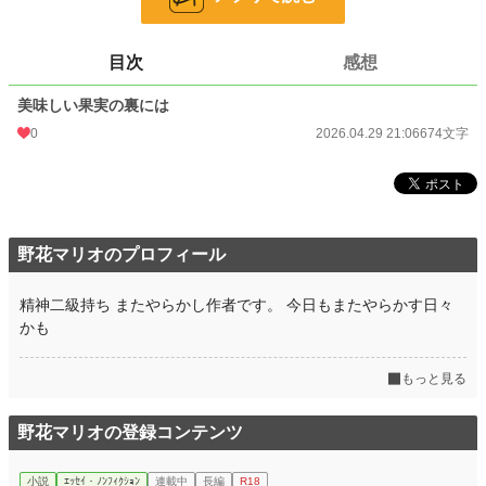
24h.ポイント
0 pt
目次
感想
文字数
674
美味しい果実の裏には
更新日時
2026.04.29 21:06
0
2026.04.29 21:06
674文字
初回公開日時
2026.04.29 21:06
初回完結日時
2026.04.29 21:06
週間ポイント
0 pt (228,587 位)
野花マリオのプロフィール
月間ポイント
42 pt (83,903 位)
年間ポイント
1,133 pt (81,381 位)
精神二級持ち またやらかし作者です。 今日もまたやらかす日々
かも
累計ポイント
1,133 pt (191,206 位)
もっと見る
野花マリオの登録コンテンツ
小説
ｴｯｾｲ・ﾉﾝﾌｨｸｼｮﾝ
連載中
長編
R18