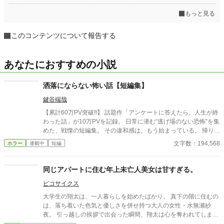
もっと見る
このコンテンツについて報告する
あなたにおすすめの小説
洒落にならない怖い話【短編集】
鍵谷端哉
【累計60万PV突破‼】 話題作「アンケートに答えたら、人生が終
わった話」が10万PVを記録。 日常に潜む“逃げ場のない恐怖”を集
めた、戦慄の短編集。 その違和感は、もう始まっている。 帰り
道、誰もいないはずの部屋、何気ない会話。 どこにでもある日常
文字数：194,568
ホラー
連載中
短編
が、ある瞬間、取り返しのつかない異常へと変わる。 意味が分か
ると凍りつく話。 理由もなく、ただ追い詰められていく話。 そし
て、最後の一行で現実がひっくり返る話。 1話1000〜2000文字。
同じアパートに住む年上未亡人美女は甘すぎる。
隙間時間で読める短編ながら、 読み終えたあと、ふとした静寂が
ピコサイクス
怖くなる。 これはすべて、どこかで起きていてもおかしくない
話。 ――あなたのすぐ隣でも。 洒落にならない実話風・創作ホラ
大学生の翔太は、一人暮らしを始めたばかり。 真下の階に住むの
ー。
は、落ち着いた色気と優しさを併せ持つ大人の女性・水無瀬紗
夜。 引っ越しの挨拶で出会った瞬間、翔太は心を奪われてしま
う。 偶然にもアルバイト先のスーパーで再会した彼女は、翔太を