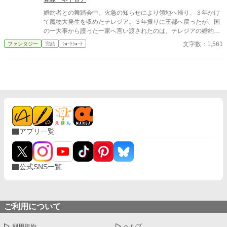
の上で冷たく光っていた。 「この指輪、瑠奈の手にあったほうが
似合うと思う」 私は手を引き戻し、信じられない思いで彼を見
婚約者との舞踏会中、火急の知らせにより領地へ帰り、３年かけ
た。 「どういう意味？ 瑠奈と結婚するつもりなの？」 景人は
て魔物大発生を収めたテレジア。３年振りに王都へ戻ったが、国
目を伏せ、指輪の縁を指先でなぞった。まるで、たいしたことで
の一大事から護った一家へ言い渡されたのは、テレジアの婚約破
はない問いを少し考えているだけのようだった。 「そこまでじゃ
棄だった。 - - - - - - - - - - - - - ただいま後日談の加筆を計画中で
文字数：1,561
ファンタジー
完結
ｼｮｰﾄｼｮｰﾄ
ない。ただ、会えない時間が長くなると、どうしても瑠奈のこと
す。 2025/06/22
を考えるんだ」 その瞬間、私は自分がどうやってあのタワーマ
ンションを出たのかさえ覚えていない。
アプリ一覧
公式SNS一覧
ご利用について
利用規約
ヘルプ