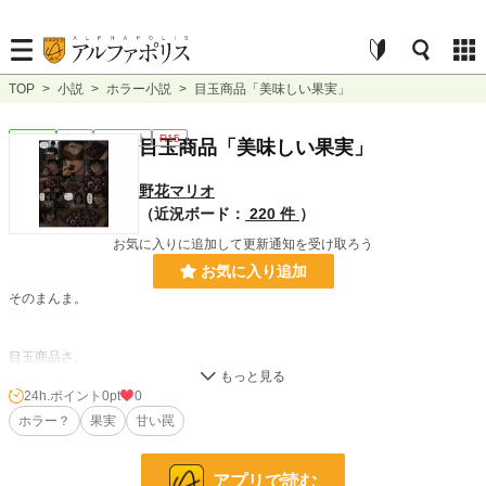
TOP
>
小説
>
ホラー小説
>
目玉商品「美味しい果実」
ホラー
完結
ｼｮｰﾄｼｮｰﾄ
R15
目玉商品「美味しい果実」
野花マリオ
（近況ボード：
220 件
）
お気に入りに追加して更新通知を受け取ろう
お気に入り追加
そのまんま。
目玉商品さ。
24h.ポイント
0pt
0
小説
228,587 位 / 228,587 件
ホラー？
果実
甘い罠
ホラー
8,498 位 / 8,498 件
お気に入り
0
アプリで読む