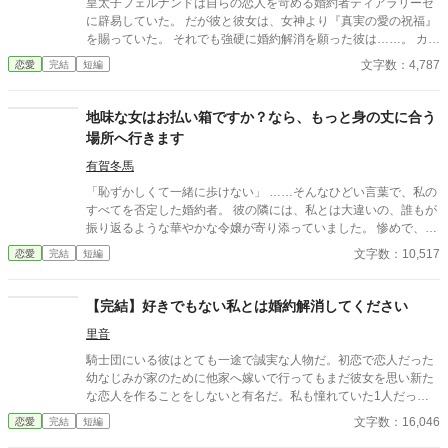
皇太子フェルナンドは自らの恋人を苛める婚約者ティアラリーゼ
に辟易していた。 だが彼と彼女は、女神より『真実の愛の祝福』
を賜っていた。 それでも強硬に婚約解消を願った彼は……。 カク
ヨム、小説家になろうにも掲載。 筆者は体調不良なことも多く、
文字数：4,787
恋愛
完結
短編
コメントなどを受け取らない設定にしております。 どうぞよろし
くお願いいたします。
地味な女はお払い箱ですか？なら、もっと身の丈に合う
場所へ行きます
有賀冬馬
「恥ずかしくて一緒に歩けない」 ……そんなひどい言葉で、私の
すべてを否定した婚約者。 彼の隣には、私とは大違いの、誰もが
振り返るような華やかな令嬢が寄り添っていました。 惨めで、哀
れで、息をすることさえ苦しい。 冷たい視線に晒され、逃げるよ
文字数：10,517
恋愛
完結
短編
うに走り出した私に、残されたものはもう何もありません。
【完結】好きでもない私とは婚約解消してください
里音
騎士団にいる彼はとても一途で誠実な人物だ。初恋で恋人だった
幼なじみが家のために他家へ嫁いで行ってもまだ彼女を思い新た
な恋人を作ることをしないと有名だ。私も憧れていた1人だっ
た。 そんな彼との婚約が成立した。それは彼の行動で私が傷を負
文字数：16,046
恋愛
完結
短編
ったからだ。傷は残らないのに責任感からの婚約ではあるが、彼