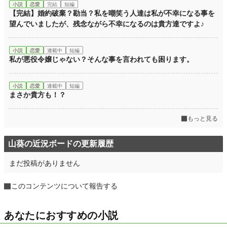
小説
恋愛
完結
短編
【完結】婚約破棄？勘当？私を嘲笑う人達は私が不幸になる事を
望んでいましたが、残念ながら不幸になるのは貴方達ですよ♪
小説
恋愛
連載中
短編
私が悪役令嬢じゃない？そんな事を言われても困ります。
小説
恋愛
連載中
短編
まさか貴方も！？
もっと見る
山葵の近況ボードの更新履歴
まだ投稿がありません
このコンテンツについて報告する
あなたにおすすめの小説