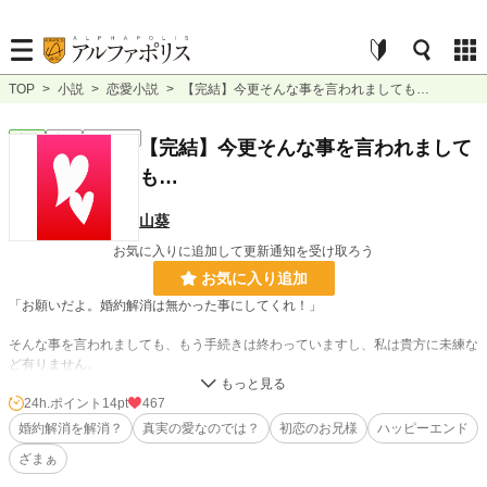
TOP
>
小説
>
恋愛小説
>
【完結】今更そんな事を言われましても…
恋愛
完結
ｼｮｰﾄｼｮｰﾄ
【完結】今更そんな事を言われまして
も…
山葵
お気に入りに追加して更新通知を受け取ろう
お気に入り追加
「お願いだよ。婚約解消は無かった事にしてくれ！」
そんな事を言われましても、もう手続きは終わっていますし、私は貴方に未練な
ど有りません。
寧ろ清々しておりますので、婚約解消の撤回は認められませんわ。
24h.ポイント
14pt
467
婚約解消を解消？
真実の愛なのでは？
初恋のお兄様
ハッピーエンド
小説
31,315 位 / 228,847 件
ざまぁ
恋愛
13,343 位 / 66,372 件