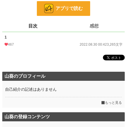
お気に入り
91
アプリで読む
24h.ポイント
14 pt
文字数
3,265
目次
感想
更新日時
2022.08.30 00:42
1
467
2022.08.30 00:42
3,265文字
初回公開日時
2022.08.30 00:42
初回完結日時
2022.08.30 00:45
週間ポイント
77 pt (38,585 位)
月間ポイント
511 pt (34,396 位)
山葵のプロフィール
年間ポイント
13,698 pt (25,763 位)
自己紹介の記述はありません
累計ポイント
136,496 pt (25,327 位)
もっと見る
山葵の登録コンテンツ