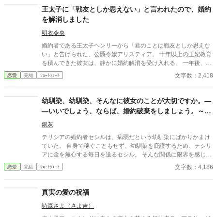
王太子に「戦友としか思えない」と言われたので、婚約
を解消しました
明衣令央
婚約者である王太子ヘンリーから「君のことは戦友としか思えな
い」と告げられた、公爵令嬢アリスティア。 十年以上の王妃教育
を積んできた彼女は、静かに婚約解消を受け入れる。 一年後、幸
せな結婚を迎えた彼女にとって、ヘンリーのその後は――もうど
文字数：2,418
恋愛
完結
ｼｮｰﾄｼｮｰﾄ
うでもいいことだった。
幼馴染、幼馴染、そんなに彼女のことが大切ですか。―
―いいでしょう、ならば、婚約破棄をしましょう。～病
弱な幼馴染の彼女は、実は……～
銀灰
テリシアの婚約者セシルは、病弱だという幼馴染にばかりかまけ
ていた。 自身で稼ぐこともせず、幼馴染を庇護するため、テシリ
アに金を無心する毎日を送るセシル。 そんな関係に限界を感じ、
テリシアはセシルに婚約破棄を突き付けた。 テリシアに見捨てら
文字数：4,186
恋愛
完結
ｼｮｰﾄｼｮｰﾄ
れたセシルは、てっきりその幼馴染と添い遂げると思われたが―
―。 その幼馴染は、道化のようなとんでもない秘密を抱えてい
た！？ はたして、物語の結末は――？
真実の愛の祝福
詩森さよ（さよ吉）