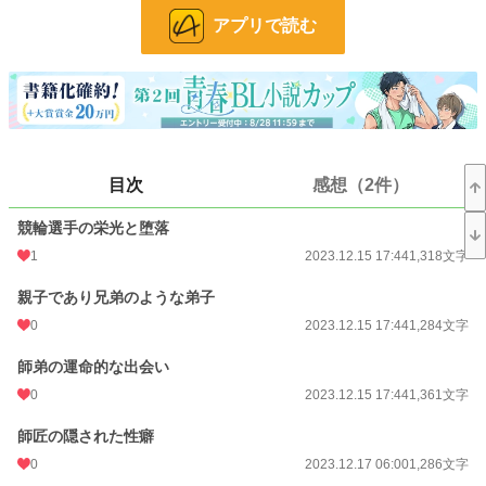
24h.ポイント
14 pt
アプリで読む
文字数
38,220
更新日時
2023.12.31 06:00
初回公開日時
2023.12.15 17:44
初回完結日時
2023.12.31 06:30
目次
感想（2件）
週間ポイント
203 pt (24,718 位)
競輪選手の栄光と堕落
月間ポイント
1,044 pt (23,565 位)
1
2023.12.15 17:44
1,318文字
年間ポイント
14,766 pt (24,592 位)
親子であり兄弟のような弟子
累計ポイント
89,320 pt (32,392 位)
0
2023.12.15 17:44
1,284文字
師弟の運命的な出会い
0
2023.12.15 17:44
1,361文字
師匠の隠された性癖
0
2023.12.17 06:00
1,286文字