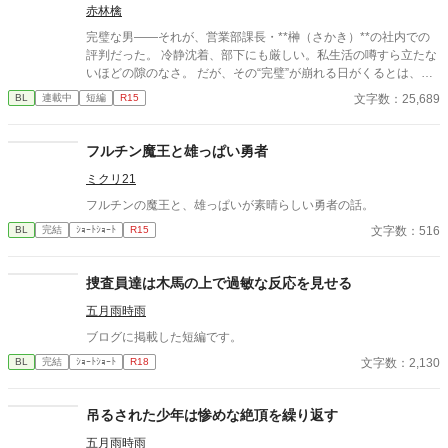
赤林檎
完璧な男――それが、営業部課長・**榊（さかき）**の社内での
評判だった。 冷静沈着、部下にも厳しい。私生活の噂すら立たな
いほどの隙のなさ。 だが、その“完璧”が崩れる日がくるとは、誰
も想像していなかった。 入社三年目の篠原は、榊の直属の部下。
文字数：25,689
BL
連載中
短編
R15
真面目だが強気で、どこか挑発的な笑みを浮かべる青年。 ある
夜、取引先とのトラブル対応で二人だけが残ったオフィスで、 篠
原は上司に向かって、いつもの穏やかな口調を崩した。「……そ
フルチン魔王と雄っぱい勇者
んな顔、部下には見せないんですね」 疲労で僅かに緩んだ榊の表
ミクリ21
情。 その弱さを見逃さず、篠原はデスク越しに距離を詰める。
「強がらなくていいですよ。俺の前では、もう」 指先が榊のネク
フルチンの魔王と、雄っぱいが素晴らしい勇者の話。
タイを掴む。 引き寄せられた瞬間、榊の理性は音を立てて崩れ
文字数：516
BL
完結
ｼｮｰﾄｼｮｰﾄ
R15
た。 拒むことも、許すこともできないまま、 彼は“部下”の手によ
って、ひとつずつ乱されていく。 言葉で支配され、触れられるた
びに、自分の知らなかった感情と快楽を知る。それは、上司とし
捜査員達は木馬の上で過敏な反応を見せる
ての誇りを壊すほどに甘く、逃れられないほどに深い。 だが、篠
原の視線の奥に宿るのは、ただの欲望ではなかった。 そこには、
五月雨時雨
ずっと榊だけを見つめ続けてきた、静かな執着がある。 「俺、前
ブログに掲載した短編です。
から思ってたんです。 あなたが誰かに“支配される”ところ、き
っと綺麗だろうなって」 支配する側だったはずの男が、 支配され
文字数：2,130
BL
完結
ｼｮｰﾄｼｮｰﾄ
R18
ることで初めて“生きている”と感じてしまう――。 上司と部下、
立場も理性も、すべてが絡み合うオフィスの夜。 秘密の扉を開け
吊るされた少年は惨めな絶頂を繰り返す
た榊は、もう戻れない。 快楽に溺れるその瞬間まで、彼を待つの
は破滅か、それとも救いか。 ――これは、ひとりの上司が“愛”と
五月雨時雨