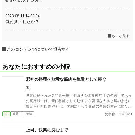
2023-08-11 14:38:04
気付きましたか？
もっと見る
このコンテンツについて報告する
あなたにおすすめの小説
邪神の祭壇へ無垢な筋肉を生贄として捧ぐ
零
世間に秘された名門男子校・平坂学園体育科 空手の名選手であっ
た高尾雄一は、新任教師として赴任する 高潔な人格と鋼のように
鍛えられた肉体 それは、学園にとって最高の生贄の候補に他なら
なかった 至高の筋肉を持つ、精神を削られ意志をなくした青年を
文字数：236,341
BL
連載中
短編
太古の神に捧げるため、“水”、“風”、“土”の信奉者達が暗躍する 意
志をなくし筋肉の操り人形と化した“デク” 消える教師 山奥の男子
校で繰り広げられるダークファンタジー
上司、快楽に沈むまで