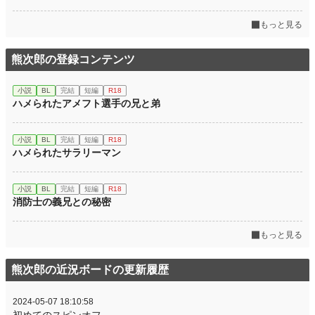
もっと見る
熊次郎の登録コンテンツ
小説
BL
完結
短編
R18
ハメられたアメフト選手の兄と弟
小説
BL
完結
短編
R18
ハメられたサラリーマン
小説
BL
完結
短編
R18
消防士の義兄との秘密
もっと見る
熊次郎の近況ボードの更新履歴
2024-05-07 18:10:58
初めてのスピンオフ