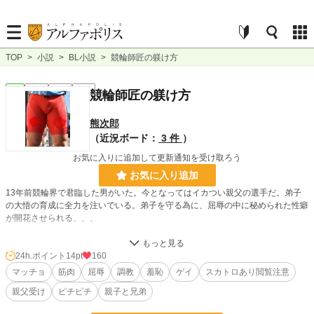
TOP
>
小説
>
BL小説
>
競輪師匠の躾け方
BL
完結
短編
R18
競輪師匠の躾け方
熊次郎
（近況ボード：
3 件
）
お気に入りに追加して更新通知を受け取ろう
お気に入り追加
13年前競輪界で君臨した男がいた。今となってはイカつい親父の選手だ。弟子
の大悟の育成に全力を注いでいる。弟子を守る為に、屈辱の中に秘められた性癖
が開花させられる、、、
小説
31,315 位 / 228,845 件
24h.ポイント
14pt
160
マッチョ
筋肉
屈辱
調教
羞恥
ゲイ
スカトロあり閲覧注意
BL
8,138 位 / 31,439 件
親父受け
ピチピチ
親子と兄弟
お気に入り
49