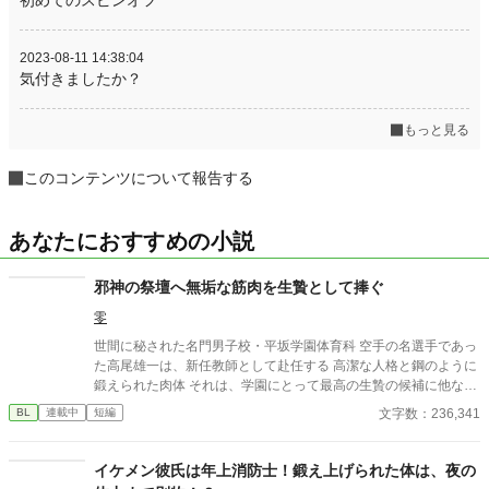
2023-08-11 14:38:04
気付きましたか？
もっと見る
このコンテンツについて報告する
あなたにおすすめの小説
邪神の祭壇へ無垢な筋肉を生贄として捧ぐ
零
世間に秘された名門男子校・平坂学園体育科 空手の名選手であっ
た高尾雄一は、新任教師として赴任する 高潔な人格と鋼のように
鍛えられた肉体 それは、学園にとって最高の生贄の候補に他なら
なかった 至高の筋肉を持つ、精神を削られ意志をなくした青年を
文字数：236,341
BL
連載中
短編
太古の神に捧げるため、“水”、“風”、“土”の信奉者達が暗躍する 意
志をなくし筋肉の操り人形と化した“デク” 消える教師 山奥の男子
校で繰り広げられるダークファンタジー
イケメン彼氏は年上消防士！鍛え上げられた体は、夜の