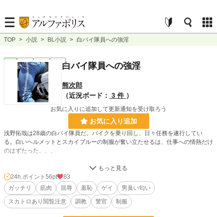
TOP
>
小説
>
BL小説
>
白バイ隊員への強淫
BL
完結
短編
R18
白バイ隊員への強淫
熊次郎
（近況ボード：
3 件
）
お気に入りに追加して更新通知を受け取ろう
お気に入り追加
浅野拓哉は28歳の白バイ隊員だ。バイクを乗り回し、日々任務を遂行してい
る。白いヘルメットとスカイブルーの制服が奮い立たせるは、仕事への情熱だけ
のはずたった、、、
小説
15,857 位 / 228,925 件
24h.ポイント
56pt
83
ガッチリ
筋肉
屈辱
羞恥
ゲイ
男臭い匂い
BL
3,889 位 / 31,454 件
スカトロあり閲覧注意
調教
警官
制服
お気に入り
54