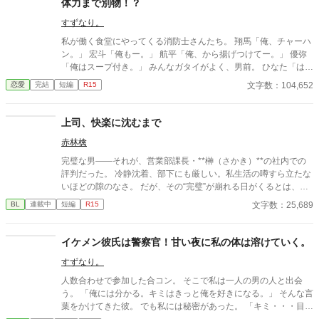
体力まで別物！？
すずなり。
私が働く食堂にやってくる消防士さんたち。 翔馬「俺、チャーハ
ン。」 宏斗「俺もー。」 航平「俺、から揚げつけてー。」 優弥
「俺はスープ付き。」 みんなガタイがよく、男前。 ひなた「はー
いっ。ちょっと待ってくださいねーっ。」 慌ただしい昼時を過ぎ
文字数：104,652
恋愛
完結
短編
R15
ると、私の仕事は終わる。 終わった後、私は行かなきゃいけない
ところがある。 ひなた「すみませーん、子供のお迎えにきました
ー。」 保育園に迎えに行かなきゃいけない子、『太陽』。 私は子
上司、快楽に沈むまで
供と一緒に・・・暮らしてる。 ーーーーーーーーーーーーーーー
赤林檎
ー 翔馬「おいおい嘘だろ？」 宏斗「子供・・・いたんだ・・。」
航平「いくつん時の子だよ・・・・。」 優弥「マジか・・・。」
完璧な男――それが、営業部課長・**榊（さかき）**の社内での
消防署で開かれたお祭りに連れて行った太陽。 太陽の存在を知っ
評判だった。 冷静沈着、部下にも厳しい。私生活の噂すら立たな
た一人の消防士さんが・・・私に言った。 「俺は太陽がいてもい
いほどの隙のなさ。 だが、その“完璧”が崩れる日がくるとは、誰
い。・・・太陽の『パパ』になる。」 「俺はひなたが好き
も想像していなかった。 入社三年目の篠原は、榊の直属の部下。
文字数：25,689
BL
連載中
短編
R15
だ。・・・絶対振り向かせるから覚悟しとけよ？」 ※お話に出て
真面目だが強気で、どこか挑発的な笑みを浮かべる青年。 ある
くる内容は、全て想像の世界です。現実世界とは何ら関係ありま
夜、取引先とのトラブル対応で二人だけが残ったオフィスで、 篠
せん。 ※感想やコメントは受け付けることができません。 メンタ
原は上司に向かって、いつもの穏やかな口調を崩した。「……そ
イケメン彼氏は警察官！甘い夜に私の体は溶けていく。
ルが薄氷なもので・・・すみません。 言葉も足りませんが読んで
んな顔、部下には見せないんですね」 疲労で僅かに緩んだ榊の表
いただけたら幸いです。 楽しんでいただけたら嬉しく思います。
すずなり。
情。 その弱さを見逃さず、篠原はデスク越しに距離を詰める。
「強がらなくていいですよ。俺の前では、もう」 指先が榊のネク
人数合わせで参加した合コン。 そこで私は一人の男の人と出会
タイを掴む。 引き寄せられた瞬間、榊の理性は音を立てて崩れ
う。 「俺には分かる。キミはきっと俺を好きになる。」 そんな言
た。 拒むことも、許すこともできないまま、 彼は“部下”の手によ
葉をかけてきた彼。 でも私には秘密があった。 「キミ・・・目
って、ひとつずつ乱されていく。 言葉で支配され、触れられるた
が・・？」 「気持ち悪いでしょ？ごめんなさい・・・。」 ちゃん