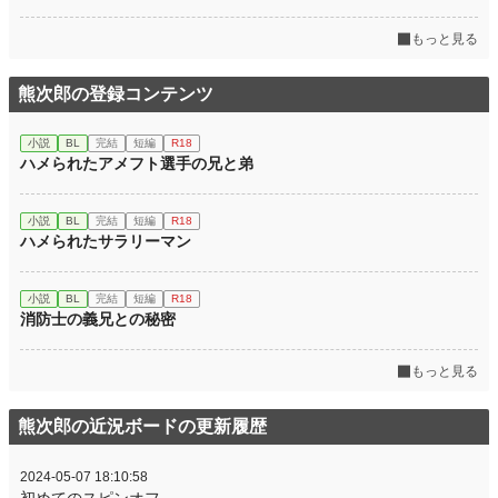
もっと見る
熊次郎の登録コンテンツ
小説
BL
完結
短編
R18
ハメられたアメフト選手の兄と弟
小説
BL
完結
短編
R18
ハメられたサラリーマン
小説
BL
完結
短編
R18
消防士の義兄との秘密
もっと見る
熊次郎の近況ボードの更新履歴
2024-05-07 18:10:58
初めてのスピンオフ