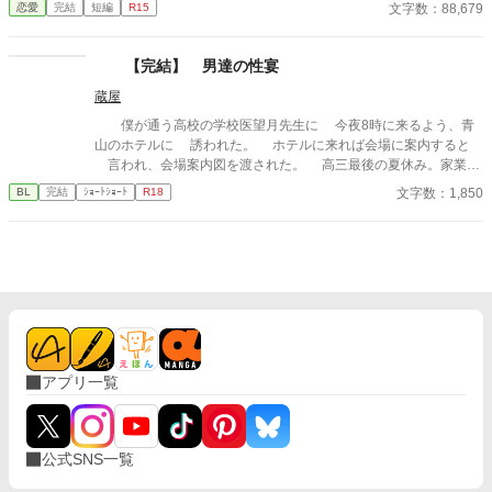
文字数：88,679
恋愛
完結
短編
R15
びに、自分の知らなかった感情と快楽を知る。それは、上司とし
と私のことを伝えたのに、彼は食い下がる。 「お願いだから俺を
ての誇りを壊すほどに甘く、逃れられないほどに深い。 だが、篠
好きになって・・・。」 その言葉を聞いてお付き合いが始まる。
原の視線の奥に宿るのは、ただの欲望ではなかった。 そこには、
「やぁぁっ・・！」 「どこが『や』なんだよ・・・こんなに蜜を
【完結】 男達の性宴
ずっと榊だけを見つめ続けてきた、静かな執着がある。 「俺、前
溢れさせて・・・。」 激しくなっていく夜の生活。 私の身はもつ
から思ってたんです。 あなたが誰かに“支配される”ところ、き
蔵屋
の！？ ※お話の内容は全て想像のものです。現実世界とはなんら
っと綺麗だろうなって」 支配する側だったはずの男が、 支配され
関係ありません。 ※表現不足は重々承知しております。まだまだ
僕が通う高校の学校医望月先生に 今夜8時に来るよう、青
ることで初めて“生きている”と感じてしまう――。 上司と部下、
勉強してまいりますので温かい目で見ていただけたら幸いです。
山のホテルに 誘われた。 ホテルに来れば会場に案内すると
立場も理性も、すべてが絡み合うオフィスの夜。 秘密の扉を開け
※コメントや感想は受け付けることができません。メンタルが薄
言われ、会場案内図を渡された。 高三最後の夏休み。家業を
た榊は、もう戻れない。 快楽に溺れるその瞬間まで、彼を待つの
氷なもので・・・すみません。 では、お楽しみください。
継ぐ僕を 早くも社会人扱いする両親。 僕は嬉しくて夕食後、
は破滅か、それとも救いか。 ――これは、ひとりの上司が“愛”と
文字数：1,850
BL
完結
ｼｮｰﾄｼｮｰﾄ
R18
バイクに乗り、 東京へ飛ばして行った。
いう名の支配に沈んでいく物語。
アプリ一覧
公式SNS一覧