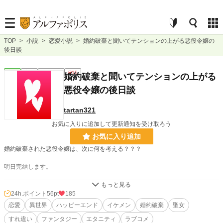
TOP
>
小説
>
恋愛小説
>
婚約破棄と聞いてテンションの上がる悪役令嬢の
後日談
恋愛
完結
ｼｮｰﾄｼｮｰﾄ
R15
婚約破棄と聞いてテンションの上がる
悪役令嬢の後日談
tartan321
お気に入りに追加して更新通知を受け取ろう
お気に入り追加
婚約破棄された悪役令嬢は、次に何を考える？？？
明日完結します。
小説
14,902 位 / 228,589 件
24h.ポイント
56pt
185
恋愛
異世界
ハッピーエンド
イケメン
婚約破棄
聖女
恋愛
6,635 位 / 66,314 件
すれ違い
ファンタジー
エタニティ
ラブコメ