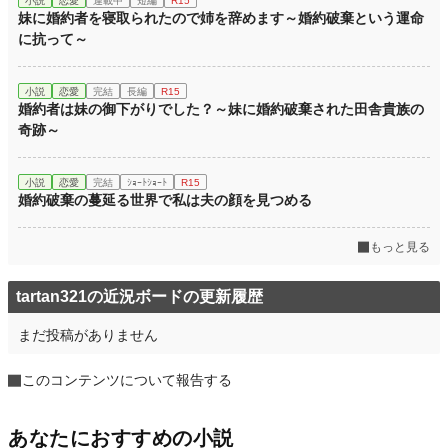
小説
恋愛
連載中
短編
R15
妹に婚約者を寝取られたので姉を辞めます～婚約破棄という運命
に抗って～
小説
恋愛
完結
長編
R15
婚約者は妹の御下がりでした？～妹に婚約破棄された田舎貴族の
奇跡～
小説
恋愛
完結
ｼｮｰﾄｼｮｰﾄ
R15
婚約破棄の蔓延る世界で私は夫の顔を見つめる
もっと見る
tartan321の近況ボードの更新履歴
まだ投稿がありません
このコンテンツについて報告する
あなたにおすすめの小説