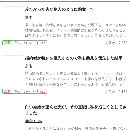
冷たかった夫が別人のように豹変した
京佳
常に無表情で表情を崩さない事で有名な公爵子息ジョゼフと政略
結婚で結ばれた妻ケイティ。義務的に初夜を終わらせたジョゼフ
はその後ケイティに触れる事は無くなった。自分に無関心なジョ
ゼフとの結婚生活に寂しさと不満を感じながらも簡単に離縁出来
文字数：2,878
恋愛
完結
ｼｮｰﾄｼｮｰﾄ
R15
ないしがらみにケイティは全てを諦めていた。そんなある時、公
爵家の裏庭に弱った雄猫が迷い込みケイティはその猫を保護して
飼うことにした。 ざまぁ。ゆるゆる設定
婚約者が義妹を優先するので私も義兄を優先した結果
京佳
私の婚約者は私よりも可愛い義妹を大事にする。いつも約束はド
タキャンされパーティーのエスコートも義妹を優先する。私はブ
チ切れお前がその気ならコッチにも考えがある！と義兄にベッタ
リする事にした。「ずっとお前を愛してた！」義兄は大喜びして
文字数：2,186
恋愛
完結
ｼｮｰﾄｼｮｰﾄ
R15
私を溺愛し始める。そして私は夜会で婚約者に婚約破棄を告げら
れたのだけど何故か彼の義妹が顔真っ赤にして怒り出す。 ちんち
くりん婚約者＆義妹。美形長身モデル体型の義兄。ざまぁ。溺愛
白い結婚を望んだ夫が、その直後に私を抱こうとしてき
ハピエン。ゆるゆる設定。
ました
唯崎りいち
「君を愛することはない」 結婚初夜、夫である王子から告げられ