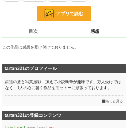
お気に入り
67
24h.ポイント
56 pt
アプリで読む
文字数
1,837
更新日時
2021.02.28 22:04
目次
感想
初回公開日時
2021.02.27 19:51
この作品は感想を受け付けておりません。
初回完結日時
2021.02.27 20:01
週間ポイント
245 pt (22,317 位)
tartan321のプロフィール
月間ポイント
876 pt (25,998 位)
年間ポイント
13,486 pt (26,026 位)
鉄道の旅と写真撮影、加えて小説執筆が趣味です。万人受けでは
なく、1人の心に響く作品をモットーに頑張っております。
累計ポイント
92,903 pt (31,626 位)
もっと見る
tartan321の登録コンテンツ