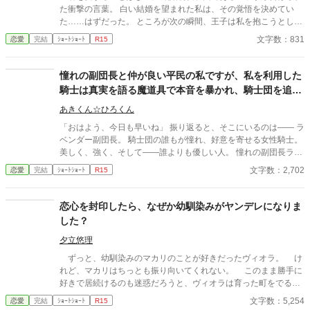
た衝撃の言葉。 白い結婚を望まれた私は、その覚悟を決めてい
た……はずだった。 ところが次の瞬間、王子は私を抱こうとして
くる。 「待ってください！ あなた、私を愛さないと言いました
文字数：831
恋愛
完結
ｼｮｰﾄｼｮｰﾄ
R15
よね？」 愛するつもりはないのに、なぜ身体の関係だけ求めるの
か。 問い詰める私に、王子は驚きの秘密を明かす。 「興奮しすぎ
ると、僕の心臓が止まるかもしれないんだ」 ……それ、絶対に我
憧れの副団長と仲が良い平民の私ですが、私を利用した
慢しなきゃいけないやつでは！？ 愛されない花嫁になるはずが、
騎士は真実を語る魔道具で本音を暴かれ、騎士団を追放
なぜか命がけで溺愛されることになりました。 転生者令嬢と、恋
されました
心をこじらせた王子の勘違いラブコメディ。
あきくん☆ひろくん
「おはよう、今日も早いね」 振り返ると、そこにいるのは―― ラ
ベンダー副団長。 騎士団の誰もが憧れ、好意を寄せる女性騎士。
美しく、強く、そして――誰よりも優しい人。 憧れの副団長ラベ
ンダー様に仕えることを誇りに、騎士団の治癒所で働く平民の
文字数：2,702
恋愛
完結
ｼｮｰﾄｼｮｰﾄ
R15
私。 そんな私にも、優しく声をかけてくれる騎士との出会いがあ
った。 初めての恋に浮かれ、幸せな日々を過ごしていた――はず
だった。 しかしある日、彼が私に近づいた理由を知ってしまう。
恋心を封印したら、なぜか幼馴染みがヤンデレになりま
それは、副団長に関する情報を得るため――ただ利用されていた
した？
だけだった。 裏切りに打ちのめされた私の前に立ったのは、いつ
も優しかった副団長。 そして騎士団で開かれた“公開の場”で、す
夕立悠理
べての真実が暴かれる。 これは、利用された平民の少女と、彼女
ずっと、幼馴染みのマカリのことが好きだったヴィオラ。 け
を守る副団長による断罪の物語
れど、マカリはちっとも振り向いてくれない。 このまま勝手に
好きで居続けるのも迷惑だろうと、ヴィオラは育った町をでる。
なんとか、王都での仕事も見つけ、新しい生活は順風満帆──か
文字数：5,254
恋愛
完結
ｼｮｰﾄｼｮｰﾄ
R15
と思いきや。 なんと、王都だけは死んでもいかないといってい