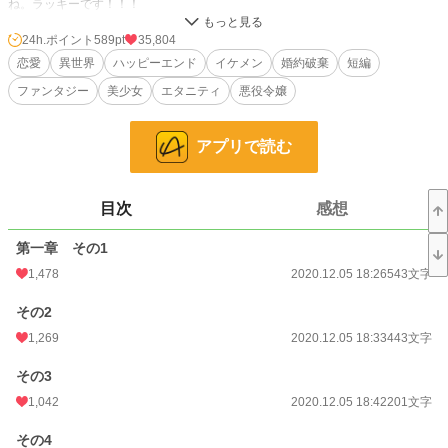
ね。ラッキーです！！！
壮大なストーリーで奏でる、感動的なファンタジーアドベンチャーで
24h.ポイント
589pt
35,804
す！！！！！最後の涙の理由とは？？？
恋愛
異世界
ハッピーエンド
イケメン
婚約破棄
短編
ファンタジー
美少女
エタニティ
悪役令嬢
一度完結といたしました。続編は引き続き書きたいと思いますので、よろしくお
願いいたします。
アプリで読む
小説
2,396 位 / 229,045 件
目次
感想
恋愛
1,359 位 / 66,406 件
お気に入り
1,546
第一章 その1
1,478
2020.12.05 18:26
543文字
24h.ポイント
589 pt
その2
文字数
48,006
1,269
2020.12.05 18:33
443文字
更新日時
2020.12.17 19:26
その3
初回公開日時
2020.12.05 18:26
1,042
2020.12.05 18:42
201文字
初回完結日時
2020.12.12 19:03
その4