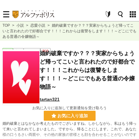
TOP
>
小説
>
恋愛小説
>
婚約破棄ですか？？？実家からちょうど帰ってこ
いと言われたので好都合です！！！これからは復讐をします！！！～どこにでも
ある普通の令嬢物語～
恋愛
完結
ｼｮｰﾄｼｮｰﾄ
R15
婚約破棄ですか？？？実家からちょう
ど帰ってこいと言われたので好都合で
す！！！これからは復讐をしま
す！！！～どこにでもある普通の令嬢
物語～
tartan321
お気に入りに追加して更新通知を受け取ろう
お気に入り追加
婚約破棄とはなかなか考えたものでございますね。しかしながら、私はもう帰っ
て来いと言われてしまいました。ですから、帰ることにします。これで、あなた
様の口うるさい両親や、その他の家族の皆様とも顔を合わせることがないのです