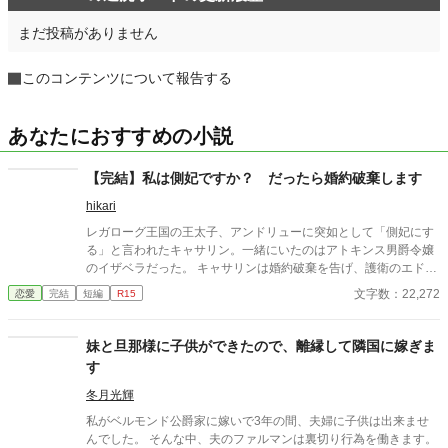
まだ投稿がありません
このコンテンツについて報告する
あなたにおすすめの小説
【完結】私は側妃ですか？ だったら婚約破棄します
hikari
レガローグ王国の王太子、アンドリューに突如として「側妃にす
る」と言われたキャサリン。一緒にいたのはアトキンス男爵令嬢
のイザベラだった。 キャサリンは婚約破棄を告げ、護衛のエドワ
ードと侍女のエスターと共に実家へと帰る。そして、魔法使いに
文字数：22,272
恋愛
完結
短編
R15
弟子入りする。 その後、モナール帝国がレガローグに侵攻する話
が上がる。実はエドワードはモナール帝国のスパイだった。後
に、エドワードはモナール帝国の第一皇子ヴァレンティンを紹介
妹と旦那様に子供ができたので、離縁して隣国に嫁ぎま
する。 ※ざまあの回には★がついています。
す
冬月光輝
私がベルモンド公爵家に嫁いで3年の間、夫婦に子供は出来ませ
んでした。 そんな中、夫のファルマンは裏切り行為を働きます。