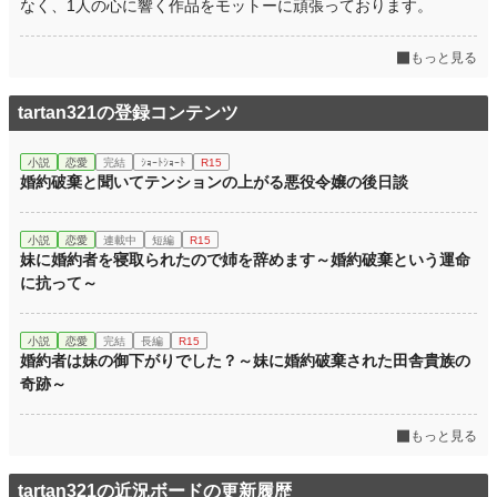
なく、1人の心に響く作品をモットーに頑張っております。
もっと見る
tartan321の登録コンテンツ
小説
恋愛
完結
ｼｮｰﾄｼｮｰﾄ
R15
婚約破棄と聞いてテンションの上がる悪役令嬢の後日談
小説
恋愛
連載中
短編
R15
妹に婚約者を寝取られたので姉を辞めます～婚約破棄という運命
に抗って～
小説
恋愛
完結
長編
R15
婚約者は妹の御下がりでした？～妹に婚約破棄された田舎貴族の
奇跡～
もっと見る
tartan321の近況ボードの更新履歴