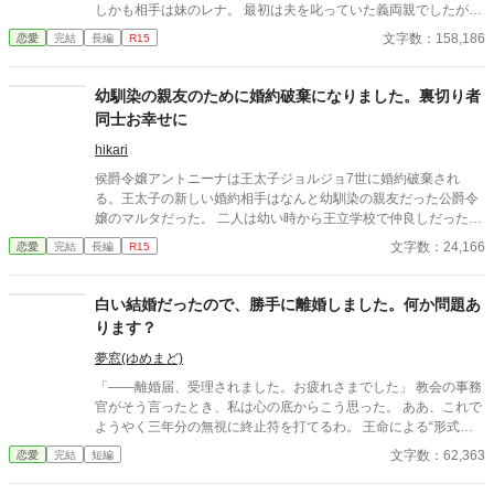
しかも相手は妹のレナ。 最初は夫を叱っていた義両親でしたが、
レナに子供が出来たと知ると私を責めだしました。 夫も婚約中か
文字数：158,186
恋愛
完結
長編
R15
ら私からの愛は感じていないと口にしており、あの頃に婚約破棄
していればと謝罪すらしません。 最後には、二人と子供の幸せを
害する権利はないと言われて離縁させられてしまいます。 それか
幼馴染の親友のために婚約破棄になりました。裏切り者
らまもなくして、隣国の王子であるレオン殿下が我が家に現れま
同士お幸せに
した。 「約束どおり、私の妻になってもらうぞ」 確かにそんな約
束をした覚えがあるような気がしますが、殿下はまだ5歳だった
hikari
ような……。 言われるがままに、隣国へ向かった私。 その頃にな
侯爵令嬢アントニーナは王太子ジョルジョ7世に婚約破棄され
って、子供が出来ない理由は元旦那にあることが発覚して――。
る。王太子の新しい婚約相手はなんと幼馴染の親友だった公爵令
ベルモンド公爵家ではひと悶着起こりそうらしいのですが、もう
嬢のマルタだった。 二人は幼い時から王立学校で仲良しだった。
私には関係ありません。 ※ざまぁパートは第16話〜です
アントニーナがいじめられていた時は身を張って守ってくれた。
文字数：24,166
恋愛
完結
長編
R15
しかし、そんな友情にある日亀裂が入る。
白い結婚だったので、勝手に離婚しました。何か問題あ
ります？
夢窓(ゆめまど)
「――離婚届、受理されました。お疲れさまでした」 教会の事務
官がそう言ったとき、私は心の底からこう思った。 ああ、これで
ようやく三年分の無視に終止符を打てるわ。 王命による“形式結
婚”。 夫の顔も知らず、手紙もなし、戦地から帰ってきたという
文字数：62,363
恋愛
完結
短編
噂すらない。 だから、はい、離婚。勝手に。 白い結婚だったの
で、勝手に離婚しました。 何か問題あります？