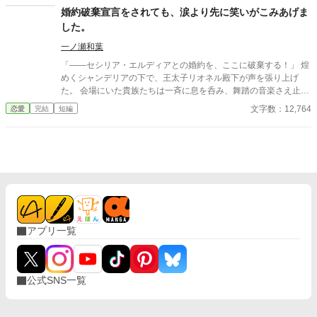
婚約破棄宣言をされても、涙より先に笑いがこみあげま
した。
一ノ瀬和葉
「――セシリア・エルディアとの婚約を、ここに破棄する！」 煌
めくシャンデリアの下で、王太子リオネル殿下が声を張り上げ
た。 会場にいた貴族たちは一斉に息を呑み、舞踏の音楽さえ止ま
る。 ……ああ、やっと来たか。 婚約破棄。断罪。悪役令嬢への審
文字数：12,764
恋愛
完結
短編
判。 ここで私は泣き崩れ、殿下に縋りつき、噂通りの醜態をさら
す―― ……はずだったのだろう。周囲の期待としては。 だが、残
念。 私の胸に込みあげてきたのは、涙ではなく、笑いだった。
（だって……ようやく自由になれるんですもの） その瞬間の私の
顔を、誰も「悪役令嬢」とは呼べなかったはずだ。 なろう、カク
ヨム様でも投稿しています。 なろう日間２０位 ２５０００PV
感謝です。 ※ご都合注意。後日談の方を一部修正しました。
アプリ一覧
公式SNS一覧