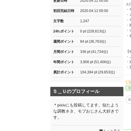
更新日時
2020.04.12 00:00
⚠️
・
初回完結日時
2020.04.12 00:00
・
・
文字数
1,247
・
・
24h.ポイント
0 pt (228,613位)
・
週間ポイント
84 pt (36,763位)
【
月間ポイント
336 pt (41,734位)
・
年間ポイント
3,906 pt (51,406位)
・
・
累計ポイント
104,394 pt (29,653位)
小
Ｓ＿Ｕのプロフィール
B
＊pixivにも投稿してます。似たよう
な調教ネタ、モブおじさん大好きで
す。