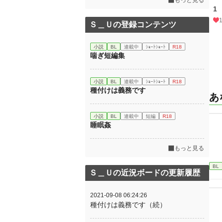
もっと見る
1
Ｓ＿Ｕの登録コンテンツ
小説
BL
連載中
ｼｮｰﾄｼｮｰﾄ
R18
喘ぎ短編集
小説
BL
連載中
ｼｮｰﾄｼｮｰﾄ
R18
種付けは義務です
あ
小説
BL
連載中
短編
R18
睡眠姦
もっと見る
BL
Ｓ＿Ｕの近況ボードの更新履歴
2021-09-08 06:24:26
種付けは義務です（続）