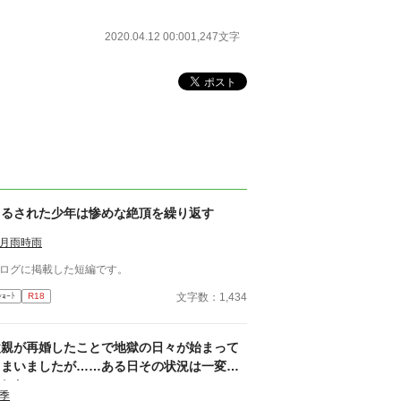
2020.04.12 00:00
1,247文字
吊るされた少年は惨めな絶頂を繰り返す
月雨時雨
ログに掲載した短編です。
文字数：1,434
ｼｮｰﾄ
R18
父親が再婚したことで地獄の日々が始まって
しまいましたが……ある日その状況は一変し
ました。
季