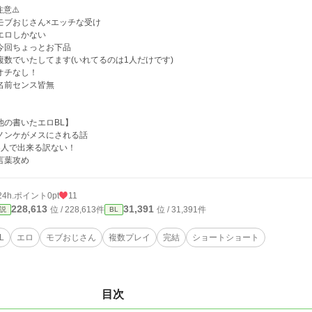
注意⚠️
モブおじさん×エッチな受け
エロしかない
今回ちょっとお下品
複数でいたしてます(いれてるのは1人だけです)
オチなし！
名前センス皆無
他の書いたエロBL】
ノンケがメスにされる話
3人で出来る訳ない！
言葉攻め
24h.ポイント
0pt
11
228,613
31,391
位 / 228,613件
位 / 31,391件
説
BL
L
エロ
モブおじさん
複数プレイ
完結
ショートショート
目次