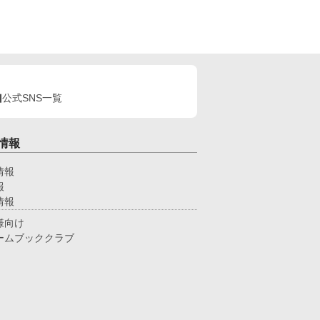
公式SNS一覧
情報
情報
報
情報
様向け
ームブッククラブ