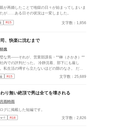
親が再婚したことで地獄の日々が始まってしまいま
たが……ある日その状況は一変しました。
文字数：1,856
編
R15
上司、快楽に沈むまで
林檎
璧な男――それが、営業部課長・**榊（さかき）**
社内での評判だった。 冷静沈着、部下にも厳し
。私生活の噂すら立たないほどの隙のなさ。 だ
、その“完璧”が崩れる日がくるとは、誰も想像して
文字数：25,689
編
R15
った。 入社三年目の篠原は、榊の直属の部
。 真面目だが強気で、どこか挑発的な笑みを浮か
る青年。 ある夜、取引先とのトラブル対応で二人
終わり無い絶頂で男は全てを壊される
けが残ったオフィスで、 篠原は上司に向かって、
月雨時雨
つもの穏やかな口調を崩した。「……そんな顔、部
には見せないんですね」 疲労で僅かに緩んだ榊の
ログに掲載した短編です。
情。 その弱さを見逃さず、篠原はデスク越しに距
文字数：2,826
ｼｮｰﾄ
R18
を詰める。 「強がらなくていいですよ。俺の前で
、もう」 指先が榊のネクタイを掴む。 引き寄せら
た瞬間、榊の理性は音を立てて崩れた。 拒むこと
、許すこともできないまま、 彼は“部下”の手によっ