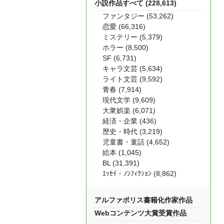
小説作品すべて (228,613)
ファンタジー (53,262)
恋愛 (66,316)
ミステリー (5,379)
ホラー (8,500)
SF (6,731)
キャラ文芸 (5,634)
ライト文芸 (9,592)
青春 (7,914)
現代文学 (9,609)
大衆娯楽 (6,071)
経済・企業 (436)
歴史・時代 (3,219)
児童書・童話 (4,652)
絵本 (1,045)
BL (31,391)
ｴｯｾｲ・ﾉﾝﾌｨｸｼｮﾝ (8,862)
アルファポリス書籍化作家作品
Webコンテンツ大賞受賞作品