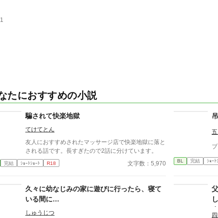
11
なたにおすすめの小説
騙されて快楽地獄
てけてとん
五
友人におすすめされたマッサージ店で快楽地獄に落と
ブ
される話です。長すぎたので2話に分けています。
BL
完結
ｼｮｰﾄ
文字数：5,970
完結
ｼｮｰﾄｼｮｰﾄ
R18
久々に幼なじみの家に遊びに行ったら、寝て
いる間に…
しゅうじつ
四