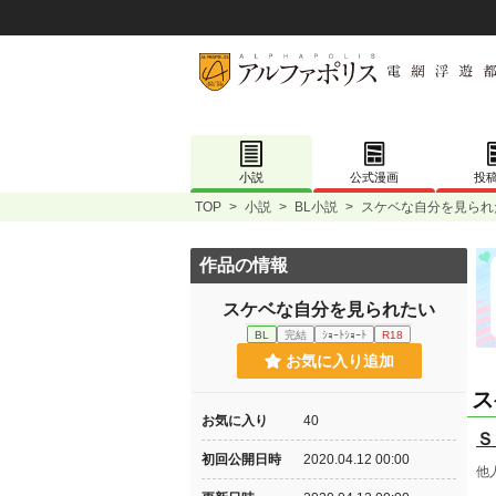
小説
公式漫画
投
TOP
>
小説
>
BL小説
>
スケベな自分を見られ
作品の情報
スケベな自分を見られたい
BL
完結
ｼｮｰﾄｼｮｰﾄ
R18
お気に入り追加
ス
お気に入り
40
Ｓ
初回公開日時
2020.04.12 00:00
他