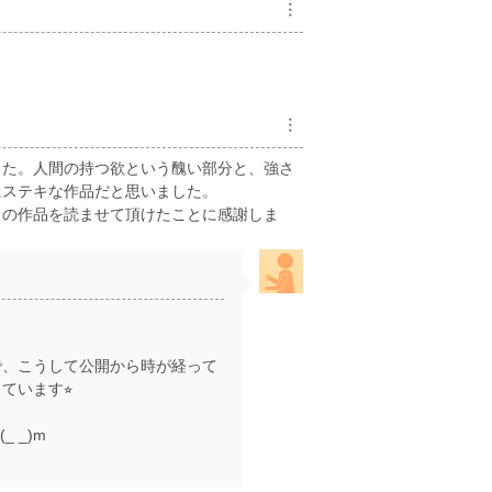
︙
︙
した。人間の持つ欲という醜い部分と、強さ
にステキな作品だと思いました。
この作品を読ませて頂けたことに感謝しま
）
で、こうして公開から時が経って
います⭐︎
 _)m