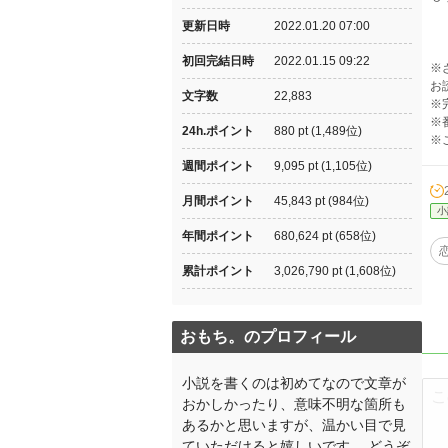
更新日時
2022.01.20 07:00
初回完結日時
2022.01.15 09:22
※
お
文字数
22,883
※
※
24h.ポイント
880 pt (1,489位)
※
週間ポイント
9,095 pt (1,105位)
月間ポイント
45,843 pt (984位)
小
年間ポイント
680,624 pt (658位)
累計ポイント
3,026,790 pt (1,608位)
おもち。のプロフィール
小説を書くのは初めてなので文章が
おかしかったり、意味不明な箇所も
あるかと思いますが、温かい目で見
ていただけると嬉しいです。 どうぞ