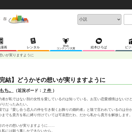
Web
稿漫画
レンタル
絵本ひろば
ビジ
コンテンツ大賞
想いが実りますように
完結】どうかその想いが実りますように
もち。
（近況ボード：
7 件
）
約者が私ではない別の女性を愛しているのは知っている。お互い恋愛感情はないけ
がりだったみたい。
園では『愛し合う恋人の仲を引き裂くお飾りの婚約者』と陰で言われているのは分
つまでも貴方を私に縛り付けていては可哀想だわ、だから私から貴方を解放します
方のその想いが実りますように……
う私には願う事しかできないから。