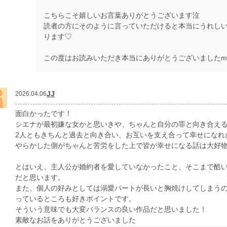
こちらこそ嬉しいお言葉ありがとうございます泣
読者の方にそのように言っていただけると本当にうれし
ります♡
この度はお読みいただき本当にありがとうございましたm(_ 
JJ
2026.04.06
面白かったです！
シエナが最初嫌な女かと思いきや、ちゃんと自分の罪と向き合え
2人ともきちんと過去と向き合い、お互いを支え合って幸せになれ
やらかした側がちゃんと苦労をした上で皆が幸せになる話は大好
とはいえ、主人公が婚約者を愛していなかったこと、そこまで酷
だと思います。
また、個人の好みとしては溺愛パートが長いと胸焼けしてしまう
っているところも好きポイントです。
そういう意味でも大変バランスの良い作品だと思いました！
素敵なお話をありがとうございました