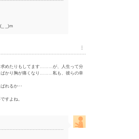
 _)m
︙
を求めたりもしてます………が、人生って分
しばかり胸が痛くなり………私も、彼らの幸
選ばれるか‥
要ですよね。