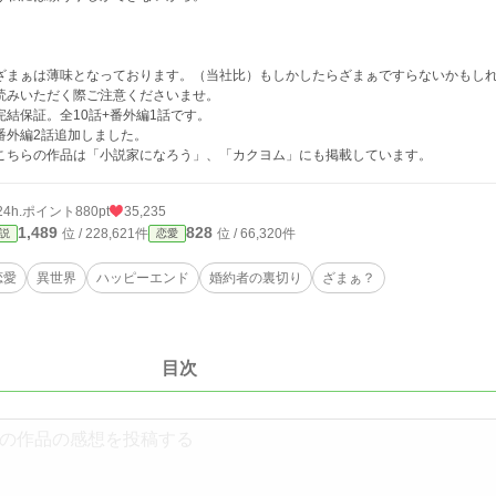
ざまぁは薄味となっております。（当社比）もしかしたらざまぁですらないかもし
読みいただく際ご注意くださいませ。
完結保証。全10話+番外編1話です。
番外編2話追加しました。
こちらの作品は「小説家になろう」、「カクヨム」にも掲載しています。
24h.ポイント
880pt
35,235
1,489
828
位 / 228,621件
位 / 66,320件
説
恋愛
恋愛
異世界
ハッピーエンド
婚約者の裏切り
ざまぁ？
目次