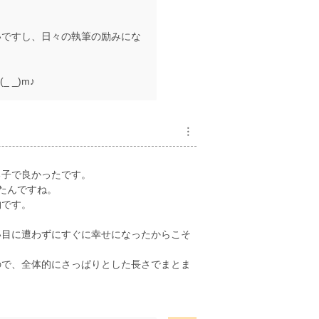
いですし、日々の執筆の励みにな
_)m♪
︙
る子で良かったです。
たんですね。
物です。
い目に遭わずにすぐに幸せになったからこそ
ので、全体的にさっぱりとした長さでまとま