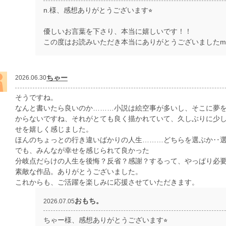
n.様、感想ありがとうございます⭐︎
優しいお言葉を下さり、本当に嬉しいです！！
この度はお読みいただき本当にありがとうございましたm(_
ちゃー
2026.06.30
そうですね。
なんと書いたら良いのか………小説は絵空事が多いし、そこに夢
からないですね、それがとても良く描かれていて、久しぶりに少
せを嬉しく感じました。
ほんのちょっとの行き違いばかりの人生………どちらを選ぶか‥
でも、みんなが幸せを感じられて良かった
分岐点だらけの人生を後悔？反省？感謝？するって、やっぱり必
素敵な作品。ありがとうございました。
これからも、ご活躍を楽しみに応援させていただきます。
おもち。
2026.07.05
ちゃー様、感想ありがとうございます⭐︎