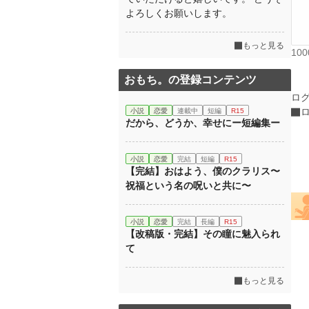
よろしくお願いします。
もっと見る
10
おもち。の登録コンテンツ
ロ
小説
恋愛
連載中
短編
R15
だから、どうか、幸せにー短編集ー
小説
恋愛
完結
短編
R15
【完結】おはよう、僕のクラリス〜
祝福という名の呪いと共に〜
小説
恋愛
完結
長編
R15
【改稿版・完結】その瞳に魅入られ
て
もっと見る