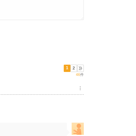
1
2
46
件
︙