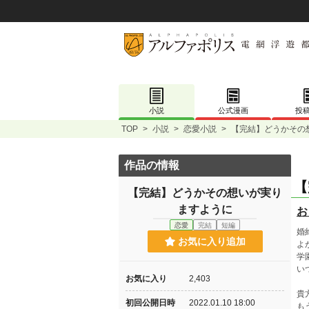
小説
公式漫画
投
TOP
>
小説
>
恋愛小説
>
【完結】どうかその
作品の情報
【
【完結】どうかその想いが実り
ますように
お
恋愛
完結
短編
婚
お気に入り追加
よ
学
い
お気に入り
2,403
貴
初回公開日時
2022.01.10 18:00
も