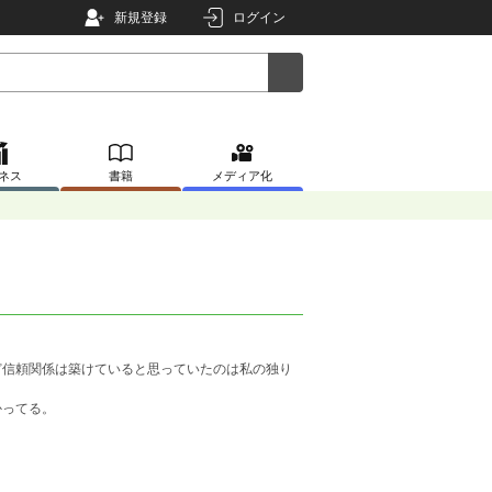
新規登録
ログイン
ネス
書籍
メディア化
ど信頼関係は築けていると思っていたのは私の独り
かってる。
。