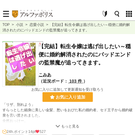
TOP
>
小説
>
恋愛小説
>
【完結】転生令嬢は逃げ出したい～穏便に婚約解
消されたのにバッドエンドの監禁魔が追ってきます。
恋愛
完結
長編
R15
【完結】転生令嬢は逃げ出したい～穏
便に婚約解消されたのにバッドエンド
の監禁魔が追ってきます。
こみあ
（近況ボード：
103 件
）
お気に入りに追加して更新通知を受け取ろう
お気に入り追加
「リザ、別れよう」
すらっとした細身に美しい金髪、愁いをおびた私の婚約者、セド王子から婚約破
棄を言い渡されました。
全然おっけー。
だってこれは全部私が仕組んだことなのですもの。
これで当て馬追放→王室薬師に下げ渡され→監禁→ヤバい薬漬けの極悪バッドエ
24h.ポイント
14pt
527