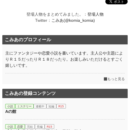
登場人物をまとめてみました。：
登場人物
Twitter：
こみあ(@komia_komia)
こみあのプロフィール
主にファンタジーや恋愛小説を書いています。主人公や主題によ
りＲ１５だったりＲ１８だったり。お楽しみいただけるとすごく
嬉しいです。
もっと見る
こみあの登録コンテンツ
小説
ミステリー
連載中
短編
R15
Aの館
小説
恋愛
完結
長編
R15