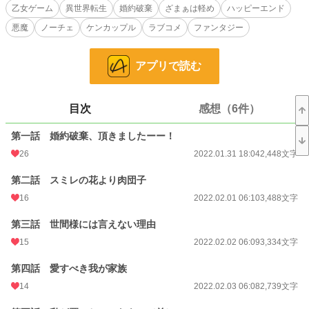
ンドは、きっと回避できたはず。
乙女ゲーム
異世界転生
婚約破棄
ざまぁは軽め
ハッピーエンド
あとはセドからたっぷり破談金せしめ……頂いて、買った薬局で毎日通ってくる
悪魔
ノーチェ
ケンカップル
ラブコメ
ファンタジー
『血まみれ筋肉』……じゃなかったお客様たちを愛でて悠々自適に暮らすので
す！
……と思ってたのに、なぜか監禁ルートの張本人、王室薬師カーティスがついて
アプリで読む
きた！
極悪バッドエンドから逃げ出したい転生令嬢リザが、執着系薬師カーティスの魔
の手にポロリと落ちるまでの、ケンカップル恋愛事情。
目次
感想（6件）
ーーー
第一話 婚約破棄、頂きましたーー！
R15版完結しました。
完結後、猫の日のSSを一番最後に移動しました。
26
2022.01.31 18:04
2,448文字
以前のおまけを６話目から変更して婚姻編R15ギリギリ版を追加しました。
ケンカップルが書きたい一心で書いています。
第二話 スミレの花より肉団子
恋愛小説大賞に登録してますので合わせてよろしくお願いいたします。
16
2022.02.01 06:10
3,488文字
小説
30,977 位 / 228,849 件
第三話 世間様には言えない理由
15
2022.02.02 06:09
3,334文字
恋愛
13,186 位 / 66,378 件
第四話 愛すべき我が家族
お気に入り
901
14
2022.02.03 06:08
2,739文字
24h.ポイント
14 pt