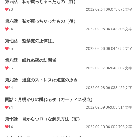
第五話 私が買っちゃったもの（前）
文字数
118,153
23
2022.02.04 06:07
3,671文字
更新日時
2022.04.03 14:10
第六話 私が買っちゃったもの（後）
初回公開日時
2022.01.31 18:04
24
2022.02.05 06:04
3,308文字
初回完結日時
2022.02.16 06:03
第七話 監禁魔の正体は。
週間ポイント
49 pt (46,319 位)
25
2022.02.06 06:04
4,052文字
月間ポイント
196 pt (52,128 位)
第八話 眠れぬ夜の訪問者
年間ポイント
3,359 pt (54,966 位)
25
2022.02.07 06:04
3,307文字
累計ポイント
343,397 pt (13,804 位)
第九話 過度のストレスは短慮の原因
24
2022.02.08 06:03
3,429文字
閑話：月明かりの跳ねる夜（カーティス視点）
24
2022.02.09 06:00
3,514文字
第十話 目からウロコな解決方法（前）
14
2022.02.10 06:00
2,798文字