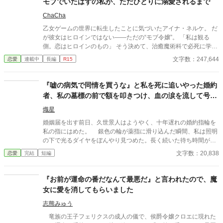
モブでいたはずの私が、ただひとりに溺愛されるまで
ChaCha
乙女ゲームの世界に転生したことに気づいたアイナ・ネルケ。 だ
が彼女はヒロインではない――ただの“モブ令嬢”。 「私は観る
側。恋はヒロインのもの」 そう決めて、治癒魔術科で必死に学
び、気合いと根性で仲間を癒し続けていた。 筋肉とビンタと回復
文字数：247,644
恋愛
連載中
長編
R15
の日々。 それなのに―― 「大丈夫だ。俺が必ず君を守る」 野外
訓練で命を救った騎士、エルンスト・トゥルぺ。 彼の瞳と声が、
治癒と共に魂に触れた瞬間から、世界が静かに変わり始める。 幼
『嘘の病気で同情を買うな』と私を死に追いやった婚約
馴染ヴィルの揺れる視線。 家族の温かな歓迎。 辺境伯領と学園と
者、私の墓標の前で額を叩きつけ、血の涙を流して号泣
いう“日常の戦場”。 「……好き」 「これは恋だ。もう、モブでは
する大破滅！
いたくない」 守られるだけの存在ではなく、選ばれる覚悟を決め
熾星
たモブ令嬢と、 現実しか知らない騎士の、静かで激しい溺愛の始
婚姻届を出す前日、久世景人はようやく、十年遅れの婚約指輪を
まり。 これは―― モブでいたはずの私が、ただひとりに溺愛され
私の指にはめた。 銀色の輪が薬指に滑り込んだ瞬間、私は照明
るまでの物語。 ※溺愛表現は後半からです。のんびり更新しま
の下で光るダイヤをぼんやり見つめた。長く続いた待ち時間が、
す。 ※作者の好みにより筋肉と気合い…ヤンデレ落ち掛けが踊り
やっと終わったような気がした。けれど次の瞬間、彼は私の手を
文字数：20,838
恋愛
完結
短編
ながらやって来ます。 ※これは恋愛ファンタジーです。ヒロイン
見下ろし、まるで似合わない品物を評するように静かな声で言っ
と違ってモブは本当に大変なんです。みんなアイナを応援してあ
た。 「正直、澪の手ってあまりきれいじゃないよな」 私は言葉
げて下さい！！ ※本編は完結しました。後日談をのんびり不定期
を失った。 景人はそのまま私の指先を取ると、さっきはめたば
『お前が運命の番だなんて最悪だ』と言われたので、魔
でUPしてます。
かりの指輪を抜き取った。十年待ち続けた指輪は、彼の手のひら
女に愛を消してもらいました
の上で冷たく光っていた。 「この指輪、瑠奈の手にあったほうが
似合うと思う」 私は手を引き戻し、信じられない思いで彼を見
志熊みゅう
た。 「どういう意味？ 瑠奈と結婚するつもりなの？」 景人は
竜族の王子フェリクスの成人の儀で、侯爵令嬢クロエに現れた
目を伏せ、指輪の縁を指先でなぞった。まるで、たいしたことで