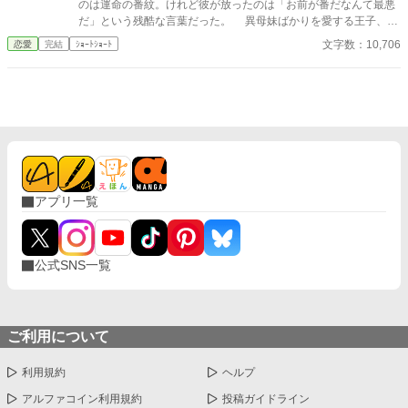
のは運命の番紋。けれど彼が放ったのは「お前が番だなんて最悪
はない問いを少し考えているだけのようだった。 「そこまでじゃ
だ」という残酷な言葉だった。 異母妹ばかりを愛する王子、家
ない。ただ、会えない時間が長くなると、どうしても瑠奈のこと
族に疎まれる日々に耐えきれなくなったクロエは、半地下に住む
文字数：10,706
恋愛
完結
ｼｮｰﾄｼｮｰﾄ
を考えるんだ」 その瞬間、私は自分がどうやってあのタワーマ
魔女へ願う。「この愛を消してください」と。 恋も嫉妬も失
ンションを出たのかさえ覚えていない。
い、辺境で静かに生き直そうとした彼女のもとに、三年後、王宮
から使者が現れる。異母妹の魅了が暴かれ、王子は今さら真実の
愛を誓うが、クロエの心にはもう何も響かない。愛されなかった
令嬢と、愛を取り戻したい竜王子。番たちの行く末は――。
アプリ一覧
公式SNS一覧
ご利用について
利用規約
ヘルプ
アルファコイン利用規約
投稿ガイドライン