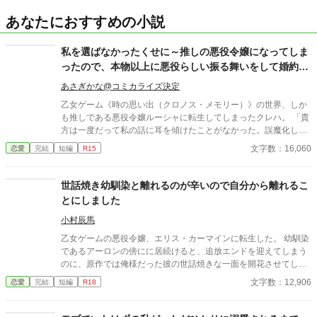
あなたにおすすめの小説
私を選ばなかったくせに～推しの悪役令嬢になってしま
ったので、本物以上に悪役らしい振る舞いをして婚約破
棄してやりますわ、ザマア～
あさぎかな@コミカライズ決定
乙女ゲーム《時の思い出（クロノス・メモリー）》の世界、しか
も推しである悪役令嬢ルーシャに転生してしまったクレハ。 「貴
方は一度だって私の話に耳を傾けたことがなかった。誤魔化し
て、逃げて、時より甘い言葉や、贈り物を贈れば満足だと思って
文字数：16,060
恋愛
完結
短編
R15
いたのでしょう。――どんな時だって、私を選ばなかったくせ
に」と言って化物になる悪役令嬢ルーシャの未来を変えるため、
いちルーシャファンとして、婚約者であり全ての元凶とである第
世話焼き幼馴染と離れるのが辛いので自分から離れるこ
五王子ベルンハルト（放蕩者）に婚約破棄を求めるのだが――？
とにしました
小村辰馬
乙女ゲームの悪役令嬢、エリス・カーマインに転生した。 幼馴染
であるアーロンの傍にに居続けると、追放エンドを迎えてしまう
のに、原作では俺様だった彼の世話焼きな一面を開花させてしま
い、居心地の良い彼のそばを離れるのが辛くなってしまう。 なら
文字数：12,906
恋愛
完結
短編
R18
ば彼の代わりに男友達を作ろうと画策するがーー