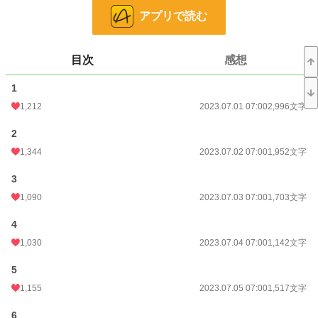
妻が初恋で絶対に別れたくない夫と、こんなクズ夫とすぐに別れたい妻とのすれ
アプリで読む
違いラブストーリー。
ご都合主義満載です！
目次
感想
小説
8,387 位 / 228,808 件
1
恋愛
3,721 位 / 66,376 件
1,212
2023.07.01 07:00
2,996文字
お気に入り
1,914
2
1,344
2023.07.02 07:00
1,952文字
24h.ポイント
163 pt
3
文字数
36,122
1,090
2023.07.03 07:00
1,703文字
更新日時
2023.07.21 07:00
4
初回公開日時
2023.07.01 07:00
1,030
2023.07.04 07:00
1,142文字
初回完結日時
2023.07.21 20:36
5
週間ポイント
2,475 pt (3,999 位)
1,155
2023.07.05 07:00
1,517文字
月間ポイント
31,548 pt (1,465 位)
6