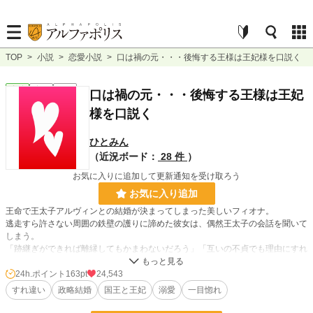
TOP
>
小説
>
恋愛小説
>
口は禍の元・・・後悔する王様は王妃様を口説く
恋愛
完結
長編
口は禍の元・・・後悔する王様は王妃
様を口説く
ひとみん
（近況ボード：
28 件
）
お気に入りに追加して更新通知を受け取ろう
お気に入り追加
王命で王太子アルヴィンとの結婚が決まってしまった美しいフィオナ。
逃走すら許さない周囲の鉄壁の護りに諦めた彼女は、偶然王太子の会話を聞いて
しまう。
「跡継ぎができれば離縁してもかまわないだろう」「互いの不貞でも理由にすれ
ばいい」
誰がこんな奴とやってけるかっ！と怒り炸裂のフィオナ。子供が出来たら即離婚
24h.ポイント
163pt
24,543
を胸に王太子に言い放った。
すれ違い
政略結婚
国王と王妃
溺愛
一目惚れ
「必要最低限の夫婦生活で済ませたいと思います」
だが一目見てフィオナに惚れてしまったアルヴィン。