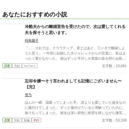
あなたにおすすめの小説
冷酷夫からの離婚宣告を受けたので、次は愛してくれる
夫を探そうと思います。
待鳥園子
「……それでは、クラウディア。君とはあと、三ヶ月で離縁しよ
うと思う」 一年前に結婚した夫ジャレッドからの言葉に、私はま
ったく驚かなかった。 彼はずっと半分しか貴族の血を持たぬ私に
対し冷たく、いつかは離婚するだろうと思っていたからだ。 それ
文字数：10,081
恋愛
完結
ｼｮｰﾄｼｮｰﾄ
では、離婚までに新しい夫を見付けねばとやって来た夜会に、夫
ジャレッドが居て！？
忘却令嬢〜そう言われましても記憶にございません〜
【完】
雪乃
ほんの一瞬、躊躇ってしまった手。 誰よりも愛していた彼女なの
に傷付けてしまった。 ずっと傷付けていると理解っていたのに、
振り払ってしまった。 彼女は深い碧色に絶望を映しながら微笑ん
だ。 ※読んでくださりありがとうございます。 ゆるふわ設定で
文字数：53,338
恋愛
完結
短編
R15
す。タグをころころ変えてます。何でも許せる方向け。