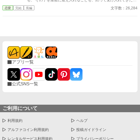
も、 その子を屋敷に迎え入れることも、黙って受け入れてきた。
けれど―― 跡取りを、正妻の子ではなく愛人の子にする。 その言
文字数：26,284
恋愛
完結
長編
葉を、人前で軽く口にした瞬間。 私は悟ったのだ。 この家では、
息子を守れないと。 元々、実家との間には 「嫡子以外の子は実家
の跡取りにする」という取り決めがあった。 ならば話は簡単だ。
役目を終えた私は、離縁を選ぶ。 息子と共に、この家を去るだ
け。 後悔しているようですが―― もう、私の知るところではあり
ません。
アプリ一覧
公式SNS一覧
ご利用について
利用規約
ヘルプ
アルファコイン利用規約
投稿ガイドライン
レンタルサービス利用規約
プライバシーポリシー