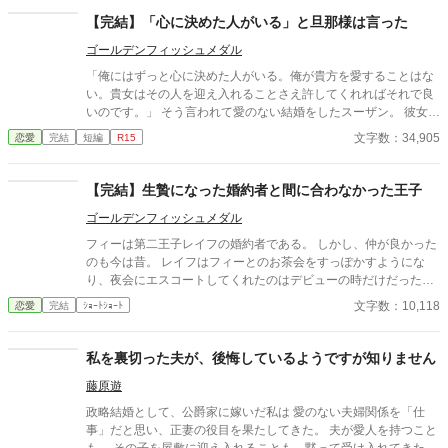
【完結】「心に決めた人がいる」と旦那様は言った
ゴールデンフィッシュメダル
「俺にはずっと心に決めた人がいる。俺が貴方を愛することはな
い。貴女はその人を迎え入れることさえ許してくれればそれで良
いのです。」 そう言われて愛のない結婚をしたスーザン。 彼女に
はかつて愛した人との思い出があった･･･ 産業革命後のイギリス
文字数：34,905
恋愛
完結
短編
R15
をモデルにした架空の国が舞台です。貴族制度など独自の設定が
あります。 ---- 初めて書いた小説で初めての投稿で沢山の方に読
んでいただき驚いています。 終わり方が納得できない！という方
【完結】生贄になった婚約者と間に合わなかった王子
が多かったのでエピローグを追加します。 お読みいただきありが
ゴールデンフィッシュメダル
とうございます。
フィーは第二王子レイフの婚約者である。 しかし、仲が良かった
のも今は昔。 レイフはフィーとのお茶会をすっぽかすようにな
り、夜会にエスコートしてくれたのはデビューの時だけだった。
いつしか、レイフはフィーに嫌われていると噂がながれるように
文字数：10,118
恋愛
完結
ｼｮｰﾄｼｮｰﾄ
なった。 それでも、フィーは信じていた。 レイフは魔法の研究に
熱心なだけだと。 しかし、ある夜会で研究室の同僚をエスコート
している姿を見てこころが折れてしまう。 そして、フィーは国守
私を裏切った夫が、後悔しているようですが知りません
樹の乙女になることを決意する。 国守樹の乙女、それは樹に喰ら
藤原遊
われる生贄だった。
政略結婚として、公爵家に嫁いだ私は 愛のない夫婦関係を「仕
事」だと思い、正妻の役目を果たしてきた。 夫が愛人を持つこと