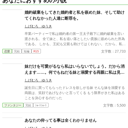
あなたにおすすめの小説
婚約破棄をしてきた婚約者と私を嵌めた妹、そして助け
てくれなかった人達に断罪を。
しげむろ ゆうき
卒業パーティーで私は婚約者の第一王太子殿下に婚約破棄を言い
渡される。 全て妹と、私を追い落としたい貴族に嵌められた所為
である。 しかも、王妃も父親も助けてはくれない。 だから、私
は……。
文字数：27,733
恋愛
完結
短編
R15
妹だけを可愛がるなら私はいらないでしょう。だから消
えます……。何でもねだる妹と溺愛する両親に私は見切
りをつける。
しげむろ ゆうき
誕生日に買ってもらったドレスを欲しがる妹 そんな妹を溺愛する
両親は、笑顔であげなさいと言ってくる もう限界がきた私はある
ことを決心するのだった
文字数：5,500
ファンタジー
完結
ｼｮｰﾄｼｮｰﾄ
あなたの仰ってる事は全くわかりません