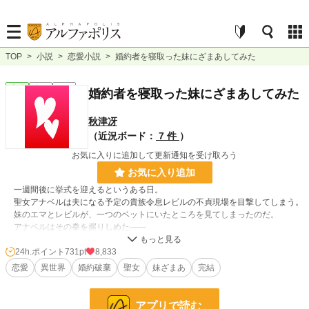
TOP
>
小説
>
恋愛小説
>
婚約者を寝取った妹にざまあしてみた
恋愛
完結
短編
婚約者を寝取った妹にざまあしてみた
秋津冴
（近況ボード：
7 件
）
お気に入りに追加して更新通知を受け取ろう
お気に入り追加
一週間後に挙式を迎えるというある日。
聖女アナベルは夫になる予定の貴族令息レビルの不貞現場を目撃してしまう。
妹のエマとレビルが、一つのベットにいたところを見てしまったのだ。
アナベルはその拳を握りしめた――
24h.ポイント
731pt
8,833
小説
2,068 位 / 228,886 件
恋愛
異世界
婚約破棄
聖女
妹ざまあ
完結
恋愛
1,165 位 / 66,384 件
お気に入り
950
アプリで読む