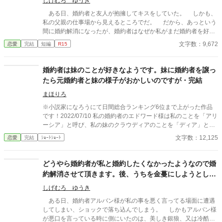
しげむろ ゆうき
ある日、婚約者と友人が抱擁してキスをしていた。 しかも、
私の父親の仕事場から見えるところでだ。 だから、あっという
間に婚約解消になったが、婚約者はなぜか私がまだ婚約者を好き
だと思い込んでいるらしく迫ってくる……。 全三話
文字数：9,672
恋愛
完結
短編
R15
婚約者は妹のことが好きなようです。妹に婚約者を譲っ
たら元婚約者と妹の様子がおかしいのですが・完結
まほりろ
※小説家になろうにて日間総合ランキング6位まで上がった作品
です！2022/07/10 私の婚約者のエドワード様は私のことを「アリ
ーシア」と呼び、私の妹のクラウディアのことを「ディア」と愛
称で呼ぶ。 エドワード様は当家を訪ねて来るたびに私には黄色い
文字数：12,125
恋愛
完結
ｼｮｰﾄｼｮｰﾄ
薔薇を十五本、妹のクラウディアにはピンクの薔薇を七本渡す。
エドワード様は薔薇の花言葉が色と本数によって違うことをご存
知ないのかしら？ それにピンクはエドワード様の髪と瞳の色。自
どうやら婚約者が私と婚約したくなかったようなので婚
分の髪や瞳の色の花を異性に贈る意味をエドワード様が知らない
約解消させて頂きます。後、うちを金蔓にしようとした
はずがないわ。 エドワード様はクラウディアを愛しているのね。
事はゆるしません
二人が愛し合っているなら私は身を引くわ。 そう思って私はエド
しげむろ ゆうき
ワード様との婚約を解消した。 なのに婚約を解消したはずのエド
ある日、婚約者アルバン様が私の事を悪く言ってる場面に遭遇
ワード様が先触れもなく当家を訪れ、私のことを「シア」と呼び
してしまい、ショックで落ち込んでしまう。 しかもアルバン様
迫ってきて……。 「Copyright（C）2022-九頭竜坂まほろん」 ※
が悪口を言っている時に側にいたのは、美しき銀狼、又は冷酷な