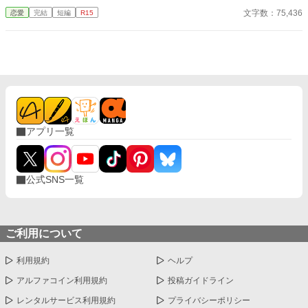
無断転載を禁止します。 ※朗読動画の無断配信も禁止します。 ※
牙とあだ名が付けられ恐れられている、この国の第三王子ランド
文字数：75,436
恋愛
完結
短編
R15
小説家になろう、カクヨム、エブリスタにも投稿しています。 ※
ール・ウルフイット様だったのだ。 だから、問い詰めようにも
表紙素材はあぐりりんこ様よりお借りしております。
きっと関わってくるであろう第三王子が怖くて、私は誰にも相談
できずにいたのだがなぜか第三王子が……。 ○○sideあり 全20話
アプリ一覧
公式SNS一覧
ご利用について
利用規約
ヘルプ
アルファコイン利用規約
投稿ガイドライン
レンタルサービス利用規約
プライバシーポリシー