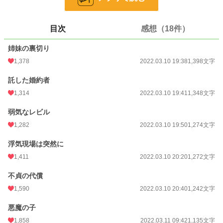
24h.ポイント
731 pt
目次
感想（18件）
文字数
7,669
姉妹の裏切り
更新日時
2022.03.11 09:42
1,378
2022.03.10 19:38
1,398文字
初回公開日時
2022.03.10 19:38
託した婚約者
初回完結日時
2022.03.11 12:26
1,314
2022.03.10 19:41
1,348文字
週間ポイント
5,656 pt (1,819 位)
弱気なレビル
月間ポイント
25,997 pt (1,818 位)
1,282
2022.03.10 19:50
1,274文字
年間ポイント
358,016 pt (1,576 位)
浮気現場は突然に
累計ポイント
1,014,425 pt (5,727 位)
1,411
2022.03.10 20:20
1,272文字
不貞の代償
1,590
2022.03.10 20:40
1,242文字
悪魔の子
1,858
2022.03.11 09:42
1,135文字