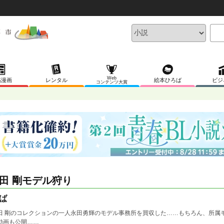
Web
稿漫画
レンタル
絵本ひろば
ビジ
コンテンツ大賞
田 剛モデル狩り
ば
田 剛のコレクションの一人永田勇輝のモデル事務所を買収した……もちろん、所属
動画も公開……