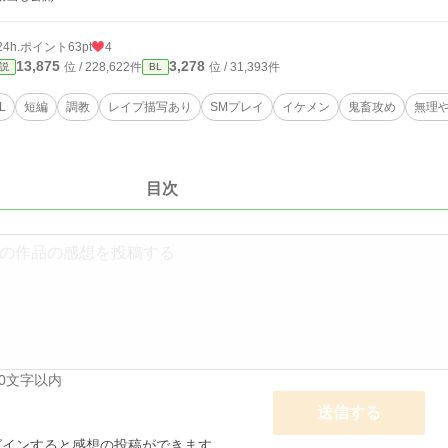
24h.ポイント
63pt
4
13,875
3,278
位 / 228,622件
位 / 31,393件
説
BL
L
短編
調教
レイプ描写あり
SMプレイ
イケメン
鬼畜攻め
無理
目次
00文字以内
送信する
グインすると感想の投稿ができます。