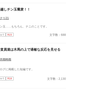
年越しチン玉蕎麦！！
クリ21
ン玉……もちろん、ナニのことです。
文字数：688
ｼｮｰﾄ
R15
捜査員達は木馬の上で過敏な反応を見せる
月雨時雨
ログに掲載した短編です。
文字数：2,130
ｼｮｰﾄ
R18