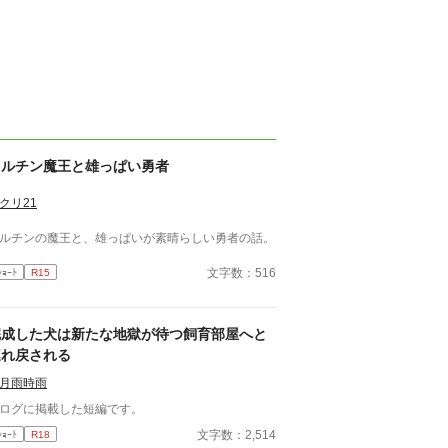
フルチン魔王と雄っぱい勇者
クリ21
ルチンの魔王と、雄っぱいが素晴らしい勇者の話。
文字数：516
ｼｮｰﾄ
R15
完成した犬は新たな地獄が待つ飼育部屋へと
連れ戻される
月雨時雨
ログに掲載した短編です。
文字数：2,514
ｼｮｰﾄ
R18