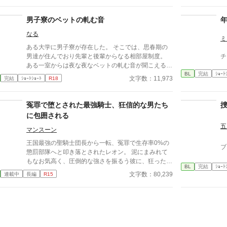
男子寮のベットの軋む音
なる
ミ
ある大学に男子寮が存在した。 そこでは、思春期の
男達が住んでおり先輩と後輩からなる相部屋制度。
チ
ある一室からは夜な夜なベットの軋む音が聞こえる。
BL
完結
ｼｮｰﾄ
女子禁制の禁断の場所。
文字数：11,973
完結
ｼｮｰﾄｼｮｰﾄ
R18
冤罪で堕とされた最強騎士、狂信的な男たち
に包囲される
五
マンスーン
​王国最強の聖騎士団長から一転、冤罪で生存率0%の
ブ
懲罰部隊へと叩き落とされたレオン。 泥にまみれて
もなお気高く、圧倒的な強さを振るう彼に、狂った執
BL
完結
ｼｮｰﾄ
着を抱く男たちが集結する。
文字数：80,239
連載中
長編
R15