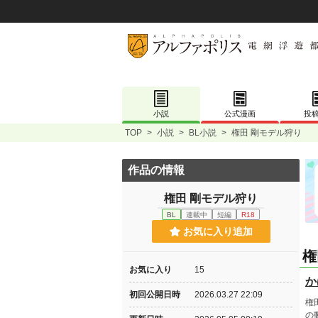
小説
公式漫画
投
TOP
>
小説
>
BL小説
>
権田 剛モデル狩り
作品の情報
権田 剛モデル狩り
BL
連載中
短編
R18
お気に入り追加
権
お気に入り
15
か
初回公開日時
2026.03.27 22:09
権
の