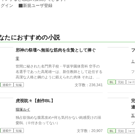
ログイン
新規ユーザ登録
なたにおすすめの小説
邪神の祭壇へ無垢な筋肉を生贄として捧ぐ
零
ミ
世間に秘された名門男子校・平坂学園体育科 空手の
名選手であった高尾雄一は、新任教師として赴任する
フ
高潔な人格と鋼のように鍛えられた肉体 それは、学
BL
完結
ｼｮｰﾄ
園にとって最高の生贄の候補に他ならなかった 至高
文字数：236,341
連載中
短編
の筋肉を持つ、精神を削られ意志をなくした青年を太
古の神に捧げるため、“水”、“風”、“土”の信奉者達が暗
躍する 意志をなくし筋肉の操り人形と化した“デク”
虎視眈々【創作BL】
消える教師 山奥の男子校で繰り広げられるダークフ
猫塚ルイ
ァンタジー
五
独占欲強めな腹黒攻め×何も気付かない鈍感受けの溺
愛BL（※付き合ってない）
ブ
文字数：20,907
連載中
短編
BL
完結
ｼｮｰﾄ