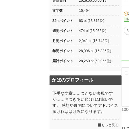
更新日時
2026.05.05 00:19
文字数
15,494
小
24h.ポイント
63 pt (13,875位)
週間ポイント
474 pt (15,063位)
B
月間ポイント
2,041 pt (15,743位)
年間ポイント
28,096 pt (15,835位)
累計ポイント
28,250 pt (59,955位)
かばのプロフィール
下手な文章……つたない表現です
が……おつきあい頂ければ幸いで
す。 感想や展開についてアドバイス
10
頂ければはげみになります。
もっと見る
ロ