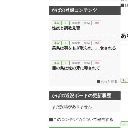
かばの登録コンテンツ
小説
BL
連載中
短編
R18
性奴と調教見習
あ
小説
BL
連載中
短編
R18
美鳥は羽をもぎ取られ……食される
小説
BL
連載中
短編
R18
籠の鳥は蛇の牙に毒されて
BL
もっと見る
かばの近況ボードの更新履歴
まだ投稿がありません
このコンテンツについて報告する
BL