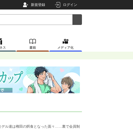
新規登録
ログイン
ネス
書籍
メディア化
モデル達は権田の餌食となった面々……裏で会員制