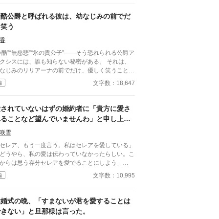
したものを改稿した作品です。 ※ 小説家になろう
冷酷公爵と呼ばれる彼は、幼なじみの前でだ
も掲載しています。
け笑う
香
冷酷”“無慈悲”“氷の貴公子”――そう恐れられる公爵ア
クシスには、誰も知らない秘密がある。 それは、
なじみのリリアーナの前でだけ、優しく笑うこと。
族社会の頂点に立つ彼と、身分の低い彼女。 決し
文字数：18,647
編
交わらないはずの二人なのに、彼は彼女を守り、触
独占しようとする。 「俺が笑うのは、お前の前
自覚な彼女と、執着を隠しきれない彼。
愛されていないはずの婚約者に「貴方に愛さ
がてその歪な関係は周囲を巻き込み、彼の“冷酷”と
れることなど望んでいませんわ」と申し上げ
ばれる理由、そして彼女への想いの深さが暴かれて
たら溺愛されました
れは、氷のような男が、たった一人にだ
咲雪
溺れる物語。
セレア、もう一度言う。私はセレアを愛している」
どうやら、私の愛は伝わっていなかったらしい。こ
からは思う存分セレアを愛でることにしよう」
他の男を愛することは婚約者の私が一切認めない。
文字数：10,995
編
が愛を注いでいいのも愛を注がれていいのも私だけ
るのはあの男爵令嬢でしょ
？ 何故、私を愛するふりをするのですか？
結婚式の晩、「すまないが君を愛することは
登場人物] セレア・シャルロット・・・伯爵令嬢。ノ
できない」と旦那様は言った。
・ヴィアーズの婚約者。ノアのことを建前ではなく