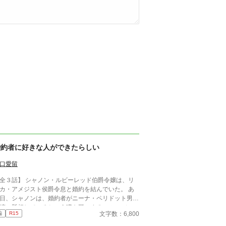
婚約者に好きな人ができたらしい
口愛留
全３話】 シャノン・ルビーレッド伯爵令嬢は、リ
カ・アメジスト侯爵令息と婚約を結んでいた。 あ
日、シャノンは、婚約者がニーナ・ペリドット男爵
嬢に懸想しているという噂を耳にする。 シャノン
文字数：6,800
編
R15
断罪を回避するため、リュカとの婚約を円満に解消
うとするが――。 ※ エブリスタに習作として掲