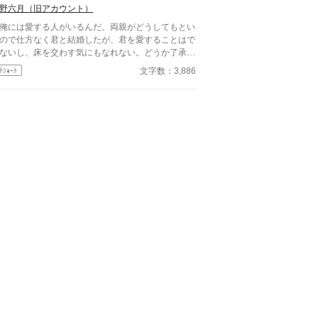
当に愛している。 × ノア・ヴィアーズ・・・王
野六月（旧アカウント）
。セレア・シャルロットの婚約者。 リア・セルナ
俺には愛する人がいるんだ。両親がどうしてもとい
ド・・・男爵令嬢。ノア・ヴィアーズと恋仲である
ので仕方なく君と結婚したが、君を愛することはで
が立っている。 アレン・シールベルト・・・伯
ないし、床を交わす気にもなれない。どうか了承し
家の一人息子。セレアとは幼い頃から仲が良い友
ほしい」 結婚式の晩、新妻クロエが夫ロバートか
文字数：3,886
ﾄｼｮｰﾄ
。実はセレアのことを・・・？
要求されたのは、お飾りの妻になることだった。
君さえ黙っていれば、なにもかも丸くおさまる」と
されて、クロエはそれを受け入れる。そして――