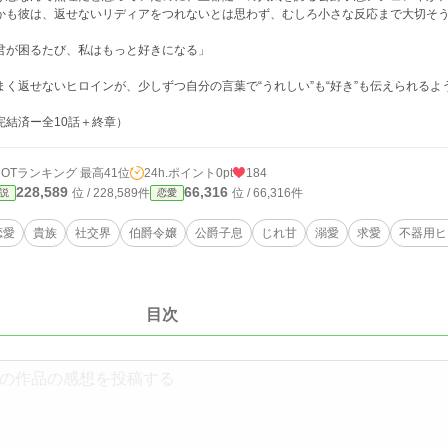
かも彼は、返せないリディアをつれないとは思わず、むしろ小さな反応まで大切そ
君が困るたび、私はもっと好きになる」
まく返せないヒロインが、少しずつ自分の言葉で“うれしい”も“好き”も伝えられる
完結済ー全10話＋終章）
HOTランキング 最高41位
24h.ポイント
0pt
184
228,589
66,316
位 / 228,589件
位 / 66,316件
説
恋愛
恋愛
貴族
社交界
伯爵令嬢
公爵子息
じれ甘
溺愛
求愛
不器用ヒ
目次