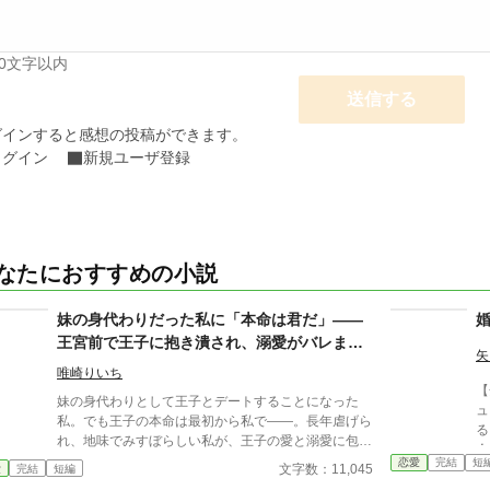
00文字以内
送信する
グインすると感想の投稿ができます。
ログイン
新規ユーザ登録
なたにおすすめの小説
妹の身代わりだった私に「本命は君だ」――
王宮前で王子に抱き潰され、溺愛がバレまし
矢
た。～私が虐げられるきっかけになった少年
唯崎りいち
が、私と王子を結び付
【
妹の身代わりとして王子とデートすることになった
ュ
私。でも王子の本命は最初から私で――。長年虐げら
る
れ、地味でみすぼらしい私が、王子の愛と溺愛に包ま
令
れ、ついに幸せを掴む甘々ラブファンタジー。妹や家
恋愛
完結
短
は
文字数：11,045
愛
完結
短編
族との誤解、影武者の存在も絡み、ハラハラと胸キュ
しよ