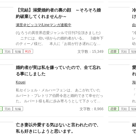
ンが止まらない物語。
載
【完結】溺愛婚約者の裏の顔 ～そろそろ婚
に
約破棄してくれませんか～
瀬里＠ピッコマ/Lineマンガ連載中
由
(なろうの異世界恋愛ジャンルで日刊7位頂きました)
“
ニナには、幼い頃からの婚約者がいる。 3歳年下
レ
のティーノ様だ。 本人に「お前が行き遅れになっ
幼
た頃に終わりだ」と宣言されるような、典型的な「婚
貴
文字数：15,349
愛
完結
短編
R15
恋愛
完結
短
約破棄前提の格差婚約」だ。 行き遅れになる前に
て
何とか婚約破棄できないかと頑張ってはみるが、うま
れ、
くいかず、最近ではもうそれもいいか、と半ばあきら
だけだ」 無
婚約者が実は私を嫌っていたので、全て忘れ
めている。 なぜなら、現在１６歳のティーノ様
や
る事にしました
は、匂いたつような色香と初々しさとを併せ持つ、美
呼
青年へと成長してしまったのだ。おまけに人前では、
いく―― こ
Kouei
海
誰もがうらやむような溺愛ぶりだ。それが偽物だった
け
私セイシェル・メルハーフェンは、 あこがれていた
「
としても、こんな風に夢を見させてもらえる体験なん
ルパート・プレトリア伯爵令息と婚約できて幸せだっ
「
て、そうそうできやしない。 もちろん人前でだけ
た。 ルパート様も私に歩み寄ろうとして下さってい
れ
で、裏ではひどいものだけど。 そんな中、第三王
る。 けれど私は聞いてしまった。ルパート様の本音
「
文字数：8,966
愛
完結
短編
恋愛
完結
短
女殿下が、ティーノ様をお気に召したらしいという噂
を。 『我慢するしかない』 『彼女といると疲れる』
君
が飛び込んできて、あきらめかけていた婚約破棄がか
私はルパート様に嫌われていたの？ 本当は厭わしく
だ」 貴方が愛してい
なうかもしれないと、ニナは行動を起こすことにする
思っていたの？ だから私は決めました。 あなたを忘
う・・・
亡き妻以外愛する気はないと言われたので、
のだが――。 全７話の短編です 完結確約です。
れようと… ※この作品は、他投稿サイトにも公開し
[
私も好きにしようと思います。
ています。
ア