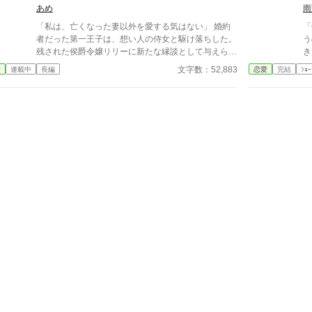
本
あめ
雨
族
「私は、亡くなった妻以外を愛する気はない」 婚約
「
ー
者だった第一王子は、想い人の侍女と駆け落ちした。
う
と噂
残された侯爵令嬢リリーに新たな縁談として与えられ
き
爵
たのは、亡き妻を今なお愛し続ける英雄・辺境伯ヴィ
て
文字数：52,883
愛
連載中
長編
恋愛
完結
ｼｮｰ
達
ンセント。 「君を愛することはない」 そう言い切る
ら
夫に、リリーは静かに微笑んで頷いた。 彼女にもま
「
た、胸の奥にしまい続ける”忘れられない人”がいたか
諭
ら。 互いに愛する人を忘れられないまま始まった、
冷え切った政略結婚。 しかし、使用人や領民から慕
われるリリーの優しさに触れるうち、ヴィンセントの
凍てついた心は少しずつ変わり始める。 ――気付け
ば、彼女の笑顔を守りたいと思うほどに。 だが、そ
の矢先。 ヴィンセントは、リリーが一人の男と親し
げに語り合う姿を目撃してしまう。 「あの男は誰
だ」 「私の初恋の人です。……今も、その人だけを
想っています」 激しく動揺し、彼女を責めるヴィン
セント。 そんな夫を見つめ、リリーは不思議そうに
首を傾げた。 「旦那様だって、奥様以外は愛する気
はないと仰っていたじゃないですか」 亡き妻だけを
愛すると誓った男と、叶わない初恋を胸にしまい続け
る女。 叶わないであろう恋に身を焦がす、すれ違い
夫婦の物語。