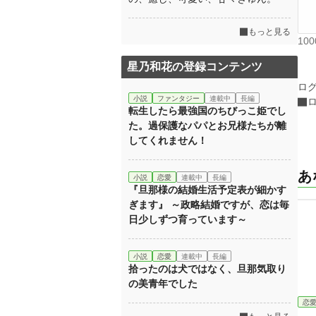
もっと見る
10
星乃和花の登録コンテンツ
ロ
小説
ファンタジー
連載中
長編
転生したら最強国のちびっこ姫でし
た。過保護なパパとお兄様たちが離
してくれません！
あ
小説
恋愛
連載中
長編
『旦那様の結婚生活予定表が細かす
ぎます』 ～政略結婚ですが、恋は毎
日少しずつ育っています～
小説
恋愛
連載中
長編
拾ったのは犬ではなく、旦那気取り
の美青年でした
恋