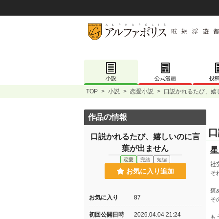
小説
公式漫画
投
TOP
>
小説
>
恋愛小説
>
口説かれるたび、嬉
作品の情報
口
口説かれるたび、嬉しいのに言
葉が出ません
星
恋愛
完結
短編
社
お気に入り追加
そ
褒
お気に入り
87
そ
初回公開日時
2026.04.04 21:24
も