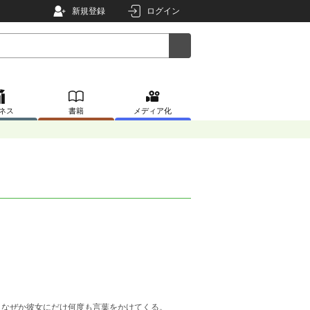
新規登録
ログイン
ネス
書籍
メディア化
、なぜか彼女にだけ何度も言葉をかけてくる。