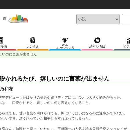
Web
稿漫画
レンタル
絵本ひろば
ビジ
コンテンツ大賞
しいのに言葉が出ません
説かれるたび、嬉しいのに言葉が出ません
乃和花
交界デビューしたばかりの伯爵令嬢リディアには、ひとつ大きな悩みがあった。
れは――口説かれると、嬉しいのに何も言えなくなること。
められても、甘い言葉を向けられても、胸はいっぱいになるのに返事ができない。
のせいで昔、淡く想っていた相手ともすれ違ってしまった。
う恋なんて無理だと思っていたのに、王都随一の人気を誇る公爵子息アシュレイが