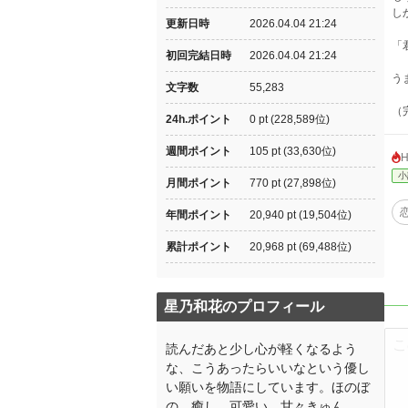
し
更新日時
2026.04.04 21:24
「
初回完結日時
2026.04.04 21:24
う
文字数
55,283
（
24h.ポイント
0 pt (228,589位)
週間ポイント
105 pt (33,630位)
小
月間ポイント
770 pt (27,898位)
年間ポイント
20,940 pt (19,504位)
累計ポイント
20,968 pt (69,488位)
星乃和花のプロフィール
読んだあと少し心が軽くなるよう
な、こうあったらいいなという優し
い願いを物語にしています。ほのぼ
の、癒し、可愛い、甘々きゅん。