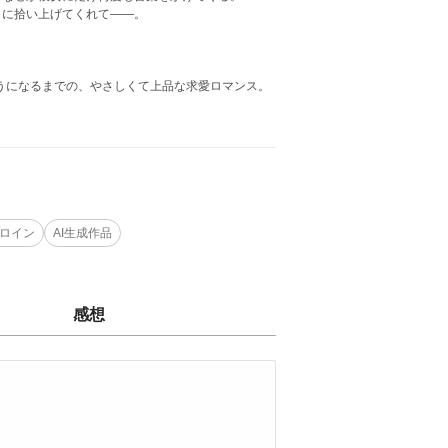
うに拾い上げてくれて――。
ようになるまでの、やさしくて上品な求愛ロマンス。
ロイン
AI生成作品
感想