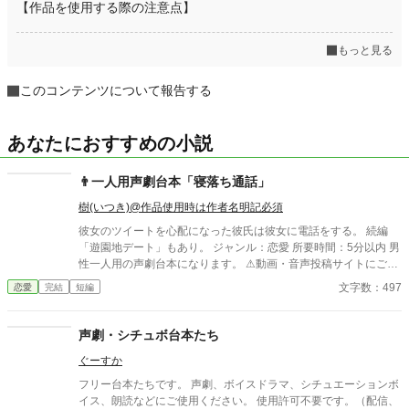
【作品を使用する際の注意点】
もっと見る
このコンテンツについて報告する
あなたにおすすめの小説
👨一人用声劇台本「寝落ち通話」
樹(いつき)@作品使用時は作者名明記必須
彼女のツイートを心配になった彼氏は彼女に電話をする。 続編
「遊園地デート」もあり。 ジャンル：恋愛 所要時間：5分以内 男
性一人用の声劇台本になります。 ⚠動画・音声投稿サイトにご使
用になる場合⚠ ・使用許可は不要ですが、自作発言や転載はもち
文字数：497
恋愛
完結
短編
ろん禁止です。著作権は放棄しておりません。必ず作者名の樹(い
つき)を記載して下さい。(何度注意しても作者名の記載が無い場
合には台本使用を禁止します) ・語尾変更や方言などの多少のア
声劇・シチュボ台本たち
レンジはokですが、大幅なアレンジや台本の世界観をぶち壊すよ
ぐーすか
うなアレンジやエフェクトなどはご遠慮願います。 その他の詳細
は【作品を使用する際の注意点】をご覧下さい。
フリー台本たちです。 声劇、ボイスドラマ、シチュエーションボ
イス、朗読などにご使用ください。 使用許可不要です。（配信、