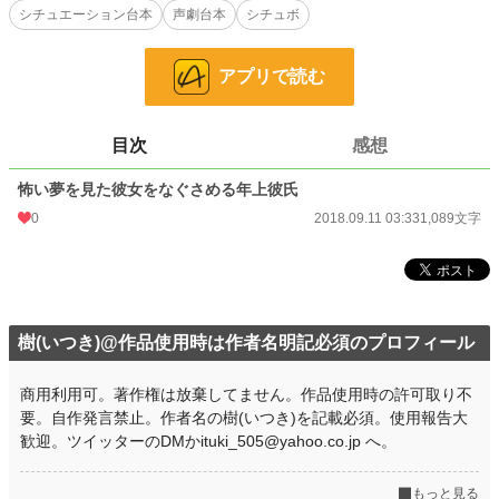
シチュエーション台本
声劇台本
シチュボ
⚠動画・音声投稿サイトにご使用になる場合⚠
・使用許可は不要ですが、自作発言や転載はもちろん禁止です。著作権は放棄し
アプリで読む
ておりません。必ず作者名の樹(いつき)を記載して下さい。(何度注意しても作者
名の記載が無い場合には台本使用を禁止します)
・語尾変更や方言などの多少のアレンジはokですが、大幅なアレンジや台本の
世界観をぶち壊すようなアレンジやエフェクトなどはご遠慮願います。
目次
感想
その他の詳細は【作品を使用する際の注意点】をご覧下さい。
怖い夢を見た彼女をなぐさめる年上彼氏
0
2018.09.11 03:33
1,089文字
小説
228,781 位 / 228,781 件
恋愛
66,371 位 / 66,371 件
お気に入り
1
樹(いつき)@作品使用時は作者名明記必須のプロフィール
24h.ポイント
0 pt
文字数
1,089
商用利用可。著作権は放棄してません。作品使用時の許可取り不
要。自作発言禁止。作者名の樹(いつき)を記載必須。使用報告大
更新日時
2018.09.11 03:33
歓迎。ツイッターのDMかituki_505@yahoo.co.jp へ。
初回公開日時
2018.09.11 03:33
もっと見る