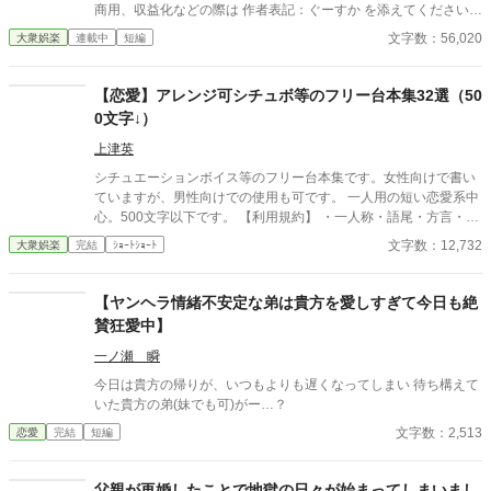
商用、収益化などの際は 作者表記：ぐーすか を添えてください。
できれば一報いただけると助かります） 自作発言・過度な改変は
文字数：56,020
大衆娯楽
連載中
短編
許可していません。
【恋愛】アレンジ可シチュボ等のフリー台本集32選（50
0文字↓）
上津英
シチュエーションボイス等のフリー台本集です。女性向けで書い
ていますが、男性向けでの使用も可です。 一人用の短い恋愛系中
心。500文字以下です。 【利用規約】 ・一人称・語尾・方言・男
女逆転などのアレンジはご自由に。 ・シチュボ以外にもASMR・
文字数：12,732
大衆娯楽
完結
ｼｮｰﾄｼｮｰﾄ
ボイスドラマ・朗読・配信・声劇にどうぞお使いください。 ・個
人の使用報告は不要ですが、クレジットの表記はお願い致しま
す。 1100文字以下のフリー台本はこちら。 https://www.alphapoli
【ヤンヘラ情緒不安定な弟は貴方を愛しすぎて今日も絶
s.co.jp/novel/15408480/988054187
賛狂愛中】
一ノ瀬 瞬
今日は貴方の帰りが、いつもよりも遅くなってしまい 待ち構えて
いた貴方の弟(妹でも可)がー…？
文字数：2,513
恋愛
完結
短編
父親が再婚したことで地獄の日々が始まってしまいまし