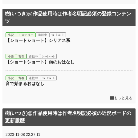
初回完結日時
2018.09.11 03:33
週間ポイント
14 pt (70,247 位)
樹(いつき)@作品使用時は作者名明記必須の登録コンテン
ツ
月間ポイント
14 pt (108,258 位)
年間ポイント
133 pt (135,342 位)
小説
ミステリー
連載中
ｼｮｰﾄｼｮｰﾄ
【ショートショート】シリアス系
累計ポイント
6,627 pt (113,974 位)
小説
青春
連載中
ｼｮｰﾄｼｮｰﾄ
【ショートショート】雨のおはなし
小説
青春
連載中
ｼｮｰﾄｼｮｰﾄ
音で始まるおはなし
もっと見る
樹(いつき)@作品使用時は作者名明記必須の近況ボードの
更新履歴
2023-11-08 22:27:11