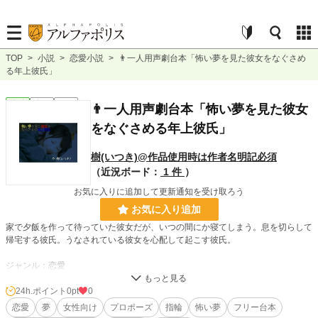
TOP
>
小説
>
恋愛小説
>
👨一人用声劇台本「怖い夢を見た彼女をなぐさめ
る年上彼氏」
恋愛
完結
短編
👨一人用声劇台本「怖い夢を見た彼女
をなぐさめる年上彼氏」
樹(いつき)@作品使用時は作者名明記必須
（近況ボード：
1 件
）
お気に入りに追加して更新通知を受け取ろう
お気に入り追加
家で夕飯を作って待っていた彼女だが、いつの間にか寝てしまう。息を切らして
帰宅する彼氏。うなされている彼女を心配して起こす彼氏。
ジャンル：恋愛
所要時間：5分前後
男性一人
24h.ポイント
0pt
0
※効果音多め
恋愛
夢
女性向け
プロポーズ
指輪
怖い夢
フリー台本
◆こちらは声劇用台本になります。