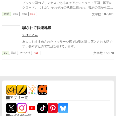
ブルタン国のプリンセスであるルチアとシュタート王国、国王の
クロード。 けれど、それぞれの執務に追われ、誓約の儀から二ヶ
月経っても夫婦の時間を過ごせずにいた。 そんなある日、ルチア
文字数：87,481
恋愛
完結
長編
R18
の元にクロードから別邸への招待状が届けられる。そこで三日三
晩の甘い蕩かされるような初夜を過ごしながら、クロードの過去
を知ることになる。 ２人の出会いを描いた作品はこちら 「純粋無
騙されて快楽地獄
垢なプリンセスを野盗から助け出したのは、冷徹と噂される美麗
てけてとん
国王でした」https://www.alphapolis.co.jp/novel/702276663/4434
43630 ２人の誓約の儀を描いた作品はこちら 「純粋無垢なプリン
友人におすすめされたマッサージ店で快楽地獄に落とされる話で
セスは、冷徹と噂される美麗国王と誓約の儀を結ぶ」 https://ww
す。長すぎたので2話に分けています。
w.alphapolis.co.jp/novel/702276663/183445041
文字数：5,970
BL
完結
ｼｮｰﾄｼｮｰﾄ
R18
アプリ一覧
公式SNS一覧