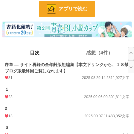
序章はサイト全年齢版の再録です。本文下フリースペースにて、ソフトSM編と
アプリで読む
つじつまがあわなくなるので再録できない18禁ブログ版最終回のリンクを貼っ
ておきます。興味がある方はご覧くださいませ。
小説
19,543 位 / 228,623 件
BL
4,795 位 / 31,393 件
お気に入り
39
目次
感想（4件）
24h.ポイント
35 pt
序章 ― サイト再録の全年齢版短編集【本文下リンクから、１８禁
文字数
76,950
ブログ版最終回ご覧になれます】
31
2025.08.29 14:28
11,927文字
更新日時
2026.06.20 13:01
１
初回公開日時
2025.08.29 14:28
23
2025.09.06 09:30
1,811文字
週間ポイント
210 pt (24,275 位)
2
月間ポイント
1,015 pt (23,929 位)
13
2025.09.07 11:48
3,052文字
年間ポイント
49,661 pt (10,480 位)
３
累計ポイント
49,745 pt (44,729 位)