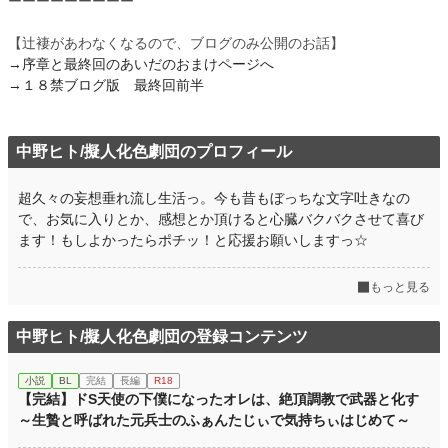
ーーーーーーーーー
【辻褄があわなくなるので、ブログのみ公開のお話】
→序章と最終回のあいだのおまけページへ
→１８禁ブログ版 最終回前半
中野ヒト/擬人化色劇団のプロフィール
超久々の妄想垂れ流し生活っ。今も昔もぼっちな文字吐きなの
で、お気に入りとか、感想とか頂けると心臓バクバクさせて喜び
ます！もしよかったらポチッ！と応援お願いしますっ☆
もっと見る
中野ヒト/擬人化色劇団の登録コンテンツ
小説
BL
完結
長編
R18
【完結】ドS天使の下僕になったオレは、絶頂調教で武器と化す
～生贄と呼ばれた元兵士のふぁんたじぃで気持ちぃはじめて～