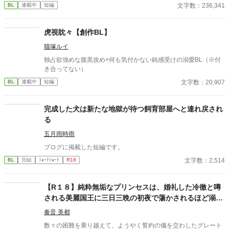
なかった 至高の筋肉を持つ、精神を削られ意志をなくした青年を
文字数：236,341
BL
連載中
短編
太古の神に捧げるため、“水”、“風”、“土”の信奉者達が暗躍する 意
志をなくし筋肉の操り人形と化した“デク” 消える教師 山奥の男子
校で繰り広げられるダークファンタジー
虎視眈々【創作BL】
猫塚ルイ
独占欲強めな腹黒攻め×何も気付かない鈍感受けの溺愛BL（※付
き合ってない）
文字数：20,907
BL
連載中
短編
完成した犬は新たな地獄が待つ飼育部屋へと連れ戻され
る
五月雨時雨
ブログに掲載した短編です。
文字数：2,514
BL
完結
ｼｮｰﾄｼｮｰﾄ
R18
【R１８】純粋無垢なプリンセスは、婚礼した冷徹と噂
される美麗国王に三日三晩の初夜で蕩かされるほど溺愛
される
奏音 美都
数々の困難を乗り越えて、ようやく誓約の儀を交わしたグレート