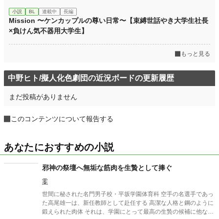
小説
BL
連載中
長編
Mission 〜ケンカップルの尊い日常〜【束縛世話やき大学生社長
×負けん気不器用大学生】
もっと見る
中野ヒト/擬人化色劇団の近況ボードの更新履歴
まだ投稿がありません
このコンテンツについて報告する
あなたにおすすめの小説
邪神の祭壇へ無垢な筋肉を生贄として捧ぐ
零
世間に秘された名門男子校・平坂学園体育科 空手の名選手であっ
た高尾雄一は、新任教師として赴任する 高潔な人格と鋼のように
鍛えられた肉体 それは、学園にとって最高の生贄の候補に他なら