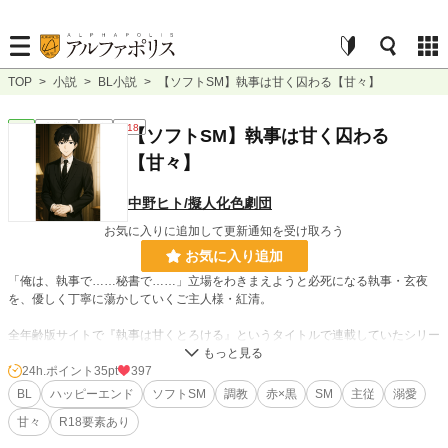
TOP
>
小説
>
BL小説
>
【ソフトSM】執事は甘く囚わる【甘々】
BL
連載中
長編
R18
【ソフトSM】執事は甘く囚わる
【甘々】
中野ヒト/擬人化色劇団
お気に入りに追加して更新通知を受け取ろう
お気に入り追加
「俺は、執事で……秘書で……」立場をわきまえようと必死になる執事・玄夜
を、優しく丁寧に蕩かしていくご主人様・紅清。
全年齢版サイトで『執事は甘くとろける』というタイトルで連載していたシリー
ズが完結し、１８禁別館で最終回前半を書いたところで、「玄夜、俺の手ふりほ
どけるなら、ふりほどいたっていいんだよ？」と、執事の両手を束ねてソフトS
24h.ポイント
35pt
397
Mをしかけていくご主人様の妄想が膨らんできてしまったので、アルファポリス
BL
ハッピーエンド
ソフトSM
調教
赤×黒
SM
主従
溺愛
でR18ソフトSM編シリーズ『執事は甘く囚わる』として続けていくことにしま
甘々
R18要素あり
した。