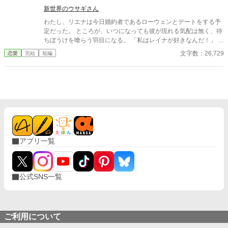
新世界のウサギさん
わたし、リエナは今日婚約者であるローウェンとデートをする予
定だった。 ところが、いつになっても彼が現れる気配は無く、待
ちぼうけを喰らう羽目になる。 「私はレイナが好きなんだ！」 そ
れなりの誠実さが売りだった彼は突如としてわたしを捨て、妹の
文字数：26,729
恋愛
完結
短編
レイナにぞっこんになっていく。 こうなったら仕方ないので、わ
たしも前から繋がりがあった大公様と付き合うことにします！
アプリ一覧
公式SNS一覧
ご利用について