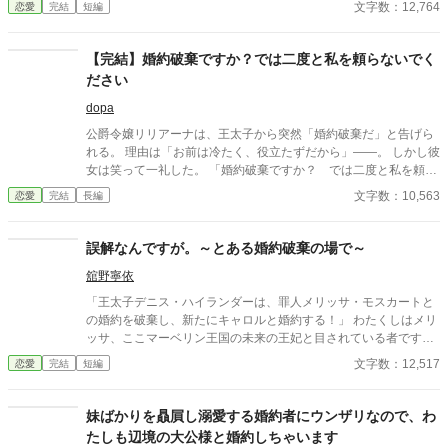
文字数：12,764
恋愛
完結
短編
判。 ここで私は泣き崩れ、殿下に縋りつき、噂通りの醜態をさら
す―― ……はずだったのだろう。周囲の期待としては。 だが、残
念。 私の胸に込みあげてきたのは、涙ではなく、笑いだった。
【完結】婚約破棄ですか？では二度と私を頼らないでく
（だって……ようやく自由になれるんですもの） その瞬間の私の
ださい
顔を、誰も「悪役令嬢」とは呼べなかったはずだ。 なろう、カク
ヨム様でも投稿しています。 なろう日間２０位 ２５０００PV
dopa
感謝です。 ※ご都合注意。後日談の方を一部修正しました。
公爵令嬢リリアーナは、王太子から突然「婚約破棄だ」と告げら
れる。 理由は「お前は冷たく、役立たずだから」――。 しかし彼
女は笑って一礼した。 「婚約破棄ですか？ では二度と私を頼ら
ないでください」 その一言を残し、王宮を去るリリアーナ。 実は
文字数：10,563
恋愛
完結
長編
彼女こそ、長年にわたり国の財政、外交、魔道具開発まで陰で支
えてきた真の功労者だった。 彼女が去った途端、王宮は混乱。外
交は失敗し、財政は赤字、魔物討伐も滞り、王太子は初めて「彼
誤解なんですが。～とある婚約破棄の場で～
女がすべてを支えていた」と知ることになる。 一方リリアーナ
舘野寧依
は、隣国の冷酷公爵にその才能を見いだされ、最高待遇で迎えら
れる。 「君が望むなら、今度は私が君を守ろう」 元婚約者が何度
「王太子デニス・ハイランダーは、罪人メリッサ・モスカートと
謝っても、もう遅い。 婚約破棄された令嬢が、新たな居場所で幸
の婚約を破棄し、新たにキャロルと婚約する！」 わたくしはメリ
せを掴み、見下していた者たちを後悔させる痛快ざまぁファンタ
ッサ、ここマーベリン王国の未来の王妃と目されている者です。
ジー。
ところが、この国の貴族どころか、各国のお偉方が招待された立
文字数：12,517
恋愛
完結
短編
太式にて、馬鹿四人と見たこともない少女がとんでもないことを
やらかしてくれました。 驚きすぎて声も出ないか？ はい、本当
にびっくりしました。あなた達が馬鹿すぎて。 ※話自体は三人称
妹ばかりを贔屓し溺愛する婚約者にウンザリなので、わ
で進みます。
たしも辺境の大公様と婚約しちゃいます