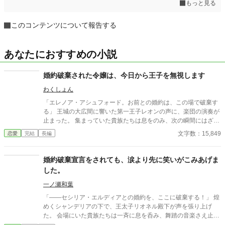
もっと見る
このコンテンツについて報告する
あなたにおすすめの小説
婚約破棄された令嬢は、今日から王子を無視します
わくしょん
「エレノア・アシュフォード。お前との婚約は、この場で破棄す
る」 王城の大広間に響いた第一王子レオンの声に、楽団の演奏が
止まった。 集まっていた貴族たちは息をのみ、次の瞬間にはざわ
めきが広がる。 エレノアはゆっくりと顔を上げた。 目の前では、
文字数：15,849
恋愛
完結
長編
王子が腰に手を回した美しい令嬢――侯爵令嬢セシリアが勝ち誇
ったように微笑んでいる。
婚約破棄宣言をされても、涙より先に笑いがこみあげま
した。
一ノ瀬和葉
「――セシリア・エルディアとの婚約を、ここに破棄する！」 煌
めくシャンデリアの下で、王太子リオネル殿下が声を張り上げ
た。 会場にいた貴族たちは一斉に息を呑み、舞踏の音楽さえ止ま
る。 ……ああ、やっと来たか。 婚約破棄。断罪。悪役令嬢への審