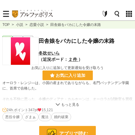
TOP
>
小説
>
恋愛小説
>
田舎娘をバカにした令嬢の末路
恋愛
完結
短編
田舎娘をバカにした令嬢の末路
冬吹せいら
（近況ボード：
2 件
）
お気に入りに追加して更新通知を受け取ろう
お気に入り追加
オーロラ・レンジ―は、小国の産まれでありながらも、名門バッテンデン学園
に、首席で合格した。
それを不快に思った、令嬢のディアナ・カルホーンは、オーロラが試験官を買収
したと嘘をつく。
24h.ポイント
347pt
15,121
――あんな田舎娘に、私が負けるわけないじゃない。
悪役令嬢
ざまぁ
魔法
婚約破棄
田舎娘をバカにした令嬢の末路は……。
アプリで読む