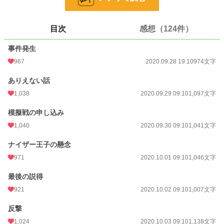
小説
3,910 位 / 228,777 件
恋愛
2,058 位 / 66,369 件
目次
感想（124件）
お気に入り
3,249
事件発生
24h.ポイント
347 pt
967
2020.09.28 19:10
974文字
文字数
16,778
ありえない話
1,038
2020.09.29 09:10
1,097文字
更新日時
2020.10.12 09:10
初回公開日時
模擬戦の申し込み
2020.09.28 19:10
1,040
2020.09.30 09:10
1,041文字
初回完結日時
2020.10.12 09:10
ナイザー王子の懸念
週間ポイント
5,598 pt (1,838 位)
971
2020.10.01 09:10
1,046文字
月間ポイント
12,950 pt (3,582 位)
最後の説得
年間ポイント
169,513 pt (3,718 位)
921
2020.10.02 09:10
1,007文字
累計ポイント
2,285,154 pt (2,322 位)
反撃
1,024
2020.10.03 09:10
1,138文字