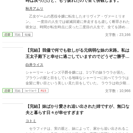
時は戻ったけど、もう疲れたので全て傍観します。
秋月アムリ
乙女ゲームの悪役令嬢に転生したオリヴィア・ヴァーミリオ
ン。 一度目の人生では破滅回避に奔走するも虚しく断罪された
彼女は、時間が転生時点に戻った二度目の人生で、全てを諦めて
いた。 もう疲れた。どうせ無駄なら、せめて断罪の日まで穏や
文字数：23,166
恋愛
完結
短編
かに眠って過ごしたい──そう願い、積極的に引きこもり傍観を決
め込むオリヴィア。 だが、一周目では冷淡だったはずの婚約
者・セドリック王子が、なぜか彼女に献身的な優しさを見せ、
【完結】我儘で何でも欲しがる元病弱な妹の末路。私は
「今度こそ、私が君を守る」と誓うのだ。 運命に抗う気力さえ
王太子殿下と幸せに過ごしていますのでどうぞご勝手
失った令嬢が、思いがけない波乱に巻き込まれていく。全てを諦
に。
めたはずの人生で、彼女を待ち受ける未来とは──
白井ライス
シャーリー・レインズ子爵令嬢には、1つ下の妹ラウラが居た。
ブラウンの髪と目をしている地味なシャーリーに比べてラウラは
金髪に青い目という美しい見た目をしていた。 ラウラは幼少期身
体が弱く両親はいつもラウラを優先していた。 それは大人になっ
文字数：10,966
恋愛
完結
ｼｮｰﾄｼｮｰﾄ
R15
た今でも変わらなかった。 そのせいかラウラはとんでもなく我儘
な女に成長してしまう。 そして、ラウラはとうとうシャーリーの
婚約者ジェイク・カールソン子爵令息にまで手を出してしまう。
【完結】妹ばかり愛され追い出された姉ですが、無口な
彼の子を宿してーー
夫と暮らす日々が幸せすぎます
コトミ
セラフィナは、実の親と、妹によって、家から追い出されるこ