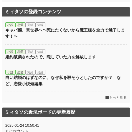
ミィタソの登録コンテンツ
小説
恋愛
完結
短編
キャバ嬢、異世界へ〜死にたくないから魔王様を全力で魅了しま
す！〜
小説
恋愛
完結
短編
婚約破棄されたので、隠していた力を解放します
小説
恋愛
完結
短編
白い結婚のはずなのに、なぜ私を殺そうとしたのですか？ な
ど、恋愛小説短編集
もっと見る
ミィタソの近況ボードの更新履歴
2025-01-24 10:50:41
Xアカウント