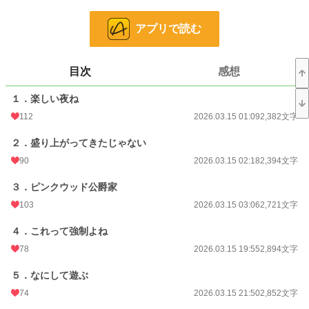
リーヌ。
しかし彼女は、俯いたままにやりと笑う。
アプリで読む
「……シモン様。そのお言葉、もはや取り消すことは不可能ですがよろしいです
ね？」
目次
感想
セリーヌの一方的な復讐劇が始まるのだった。
１．楽しい夜ね
小説
4,142 位 / 228,589 件
112
2026.03.15 01:09
2,382文字
恋愛
2,186 位 / 66,317 件
２．盛り上がってきたじゃない
お気に入り
76
90
2026.03.15 02:18
2,394文字
24h.ポイント
328 pt
３．ピンクウッド公爵家
103
2026.03.15 03:06
2,721文字
文字数
56,450
更新日時
2026.03.18 20:20
４．これって強制よね
78
2026.03.15 19:55
2,894文字
初回公開日時
2026.03.15 01:09
５．なにして遊ぶ
初回完結日時
2026.03.18 20:20
74
2026.03.15 21:50
2,852文字
週間ポイント
182 pt (26,058 位)