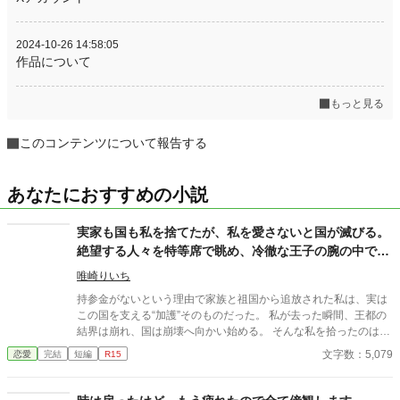
2024-10-26 14:58:05
作品について
もっと見る
このコンテンツについて報告する
あなたにおすすめの小説
実家も国も私を捨てたが、私を愛さないと国が滅びる。
絶望する人々を特等席で眺め、冷徹な王子の腕の中で思
考停止する。
唯崎りいち
持参金がないという理由で家族と祖国から追放された私は、実は
この国を支える“加護”そのものだった。 私が去った瞬間、王都の
結界は崩れ、国は崩壊へ向かい始める。 そんな私を拾ったのは、
冷徹と噂される隣国の王子。 「やっと見つけた。お前は俺のもの
文字数：5,079
恋愛
完結
短編
R15
だ」 捨てられたはずの私は、気づけば滅びゆく祖国を背に、彼の
腕の中で溺愛されていた。