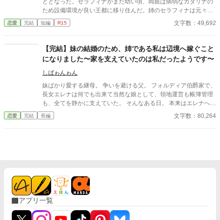
ととなった。セラフィナがまだ幼い頃、両親は病弱なカタリナの
ため設備環境が良い王都に移り住んだ。姉のセラフィナは元々両
親とともに住んでいた田舎に使用人のマーサの二人きりで暮らす
文字数：49,692
恋愛
完結
短編
R15
こととなった。お金のない子爵家な上にカタリナのためお金を稼
がなくてはならないため、子供二人を王都で暮らすには無理があ
るとセラフィナだけ残されたのだ。そしてセラフィナが１９歳の
【完結】妹の結婚のため、姉である私は辺境へ嫁ぐこと
時、３人が家へ戻ってきた。その理由はカタリナの婚約が上手く
になりました〜家を支えていたのは私だったようです〜
いかず王宮にいずらくなったためだ。やっと家族で暮らせると心
待ちにしていたセラフィナは帰宅した父に思いがけないことを告
しばゎんゎん
げられる。 「お前はジェラール・モンフォール伯爵と結婚するこ
妹ばかり愛する継母。 争いを避ける父。 フォルディア伯爵家で、
とになった。すぐに荷物をまとめるんだ。一週間後には結婚式
長女エレナは何でも出来て当然な娘として、領地運営も帳簿管理
だ」 困惑するセラフィナに対して、冷酷にも時間は進み続け、
も、全てを静かに支えていた。 そんなある日。 本来はエレナへの
結婚生活が始まる。
縁談だった侯爵家との婚約は、妹へ譲られることになる。 代わり
文字数：80,264
恋愛
完結
長編
に与えられたのは、田舎と噂される辺境伯家への嫁入り。 けれ
ど…。 「これだけ働く人材を、放置していたのか」 辺境伯家だけ
は、エレナの価値を正しく見抜いていた。 これは、便利な娘とし
て扱われていた令嬢が、初めてあなたが必要だと言われるまでの
物語。
アプリ一覧