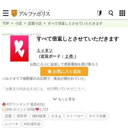
TOP
>
小説
>
恋愛小説
>
すべて倍返しとさせていただきます
恋愛
完結
短編
R15
すべて倍返しとさせていただきます
ミィタソ
（近況ボード：
2 件
）
お気に入りに追加して更新通知を受け取ろう
お気に入り追加
バルドオラフ侯爵家の大広間で、夜会が開かれていた。
「お集まりのみなさまにも、ぜひ聞いていただこう！」
声高に叫ぶのは、パーティの主催者であるシモン・バルドオラフだ。
乾杯を終え、視線を集めたまま話を続ける。
HOTランキング 最高42位
24h.ポイント
328pt
1,723
「セリーヌ・ピンクウッド、お前との婚約を破棄させてもらう！」
恋愛
異世界
婚約破棄
ざまぁ
ストーカー
ネクラ令嬢
レジーナ
AI生成作品
訳も分からず無理やりに参加させられた夜会で、突然の婚約破棄を告げられたセ