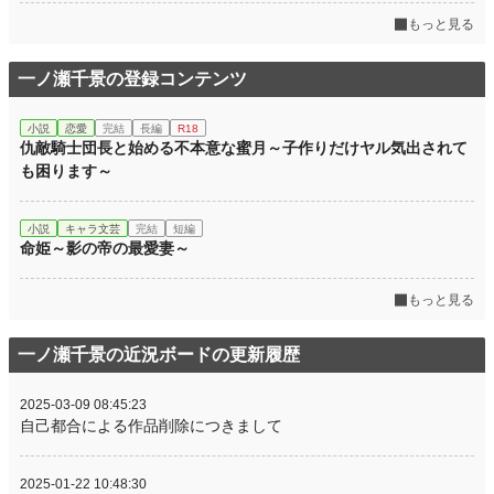
もっと見る
一ノ瀬千景の登録コンテンツ
小説
恋愛
完結
長編
R18
仇敵騎士団長と始める不本意な蜜月～子作りだけヤル気出されて
も困ります～
小説
キャラ文芸
完結
短編
命姫～影の帝の最愛妻～
もっと見る
一ノ瀬千景の近況ボードの更新履歴
2025-03-09 08:45:23
自己都合による作品削除につきまして
2025-01-22 10:48:30