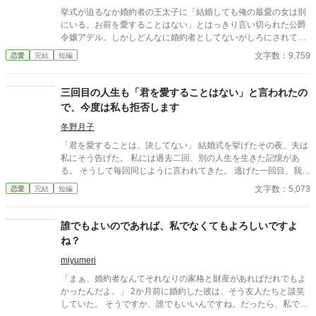
承下さいませ。 この説明書いていて、海外の商品は訴えられるか
挙式が迫るなか婚約者の王太子に「結婚しても俺の最愛の女は別
ら、説明書が長くなるって話を思いだしました。
にいる。お前を愛することはない」とはっきり言い切られた公爵
令嬢アデル。しかしどんなに婚約者としてないがしろにされても
女性としての誇りを傷つけられても彼女は平気だった。なぜなら
文字数：9,759
恋愛
完結
短編
大切な「心の拠り所」があるから……。しかし、王立学園の卒業
ダンスパーティーの夜、アデルはかつてない、世にも酷い仕打ち
を受けるのだった―― ※神視点。■なろうにも別タイトルで重
三回目の人生も「君を愛することはない」と言われたの
複投稿←【ジャンル日間4位】。
で、今度は私も拒否します
冬野月子
「君を愛することは、決してない」 結婚式を挙げたその夜、夫は
私にそう告げた。 私には過去二回、別の人生を生きた記憶があ
る。 そうして毎回同じように言われてきた。 逃げた一回目、我慢
した二回目。いずれも上手くいかなかった。 だから今回は。
文字数：5,073
恋愛
完結
短編
誰でもよいのであれば、私でなくてもよろしいですよ
ね？
miyumeri
「まぁ、婚約者なんてそれなりの家格と財産があればだれでもよ
かったんだよ。」 2か月前に婚約した彼は、そう友人たちと談笑
していた。 そうですか、誰でもいいんですね。だったら、私でな