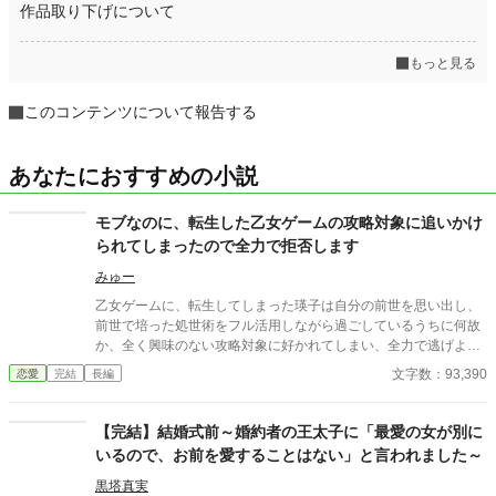
作品取り下げについて
もっと見る
このコンテンツについて報告する
あなたにおすすめの小説
モブなのに、転生した乙女ゲームの攻略対象に追いかけ
られてしまったので全力で拒否します
みゅー
乙女ゲームに、転生してしまった瑛子は自分の前世を思い出し、
前世で培った処世術をフル活用しながら過ごしているうちに何故
か、全く興味のない攻略対象に好かれてしまい、全力で逃げよう
とするが…… 余談ですが、小説家になろうの方で題名が既に国語
文字数：93,390
恋愛
完結
長編
力無さすぎて読むきにもなれない、教師相手だと淫行と言う意見
あり。 皆さんも、作者の国語力のなさや教師と生徒カップル無理
な人はプラウザバック宜しくです。 作者に国語力ないのは周知の
【完結】結婚式前～婚約者の王太子に「最愛の女が別に
事実ですので、指摘なくても大丈夫です✨ あと『追われてしまっ
いるので、お前を愛することはない」と言われました～
た』と言う言葉がおかしいとの指摘も既にいただいております。
やらかしちゃったと言うニュアンスで使用していますので、ご了
黒塔真実