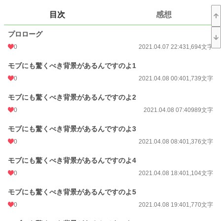
前世で培った詐欺級のメイクテクニックを駆使して、エマはなんとか悪役令嬢フ
ィオナに取り入ろうとするが！？
目次
感想
＃ツンデレ悪役令嬢を全力応援するコメディです
プロローグ
0
2021.04.07 22:43
1,694文字
小説
228,836 位 / 228,836 件
モブにも驚くべき背景があるんですのよ1
恋愛
66,375 位 / 66,375 件
0
2021.04.08 00:40
1,739文字
お気に入り
73
モブにも驚くべき背景があるんですのよ2
24h.ポイント
0 pt
0
2021.04.08 07:40
989文字
文字数
22,989
モブにも驚くべき背景があるんですのよ3
更新日時
2021.04.09 19:40
0
2021.04.08 08:40
1,376文字
初回公開日時
2021.04.07 22:43
モブにも驚くべき背景があるんですのよ4
週間ポイント
0 pt (228,836 位)
0
2021.04.08 18:40
1,104文字
月間ポイント
14 pt (108,258 位)
モブにも驚くべき背景があるんですのよ5
0
2021.04.08 19:40
1,770文字
年間ポイント
301 pt (115,666 位)