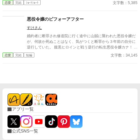
くてもよいですよね？ 最初、この馬鹿子息を主人公に書いていた
文字数：5,385
恋愛
完結
ｼｮｰﾄｼｮｰﾄ
のですが なんだか、先にこのお嬢様のお話を書いたほうが 彼の心
象を表現しやすいような気がして、急遽こちらを先に 投稿いたし
ました。来週お馬鹿君のストーリーを投稿させていただきます。
悪役令嬢のビフォーアフター
お読みいただければ幸いです。
すけさん
婚約者に断罪され修道院に行く途中に山賊に襲われた悪役令嬢だ
が、何故か死ぬことはなく、気がつくと断罪から３年前の自分に
逆行していた。 腹黒ヒロインと戦う逆行の転生悪役令嬢カナ！ と
りあえずダイエットしなきゃ！ そんな中、 あれ？婚約者も何か昔
文字数：34,145
恋愛
完結
短編
と態度が違う気がするんだけど・・・ そんな私に新たに出会い
が！！ 婚約者さん何気に嫉妬してない？
アプリ一覧
公式SNS一覧