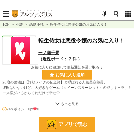
TOP
>
小説
>
恋愛小説
>
転生侍女は悪役令嬢のお気に入り！
恋愛
連載中
長編
転生侍女は悪役令嬢のお気に入り！
一ノ瀬千景
（近況ボード：
7 件
）
お気に入りに追加して更新通知を受け取ろう
お気に入り追加
26歳の菜穂は【詐欺メイクの伝道師】と呼ばれる人気美容部員。
彼氏はいないけど、大好きなゲーム〈クイーンズルーレット〉の押しキャラ、キ
ース様がいるからそれだけで幸せ♡
だったはずなのに、ある日突然車の暴走事故にまきこまれてしまう。次に目覚め
たときには、菜穂は現代日本ではなくクイーンズルーレットのゲーム世界にい
24h.ポイント
0pt
0
た。
アプリで読む
しかも、序盤で悪役令嬢にクビにされてしまうモブキャラのエマとして……。