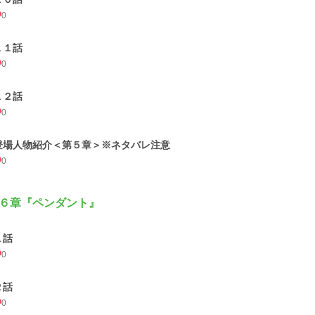
0
１１話
0
１２話
0
登場人物紹介＜第５章＞※ネタバレ注意
0
６章『ペンダント』
１話
0
２話
0