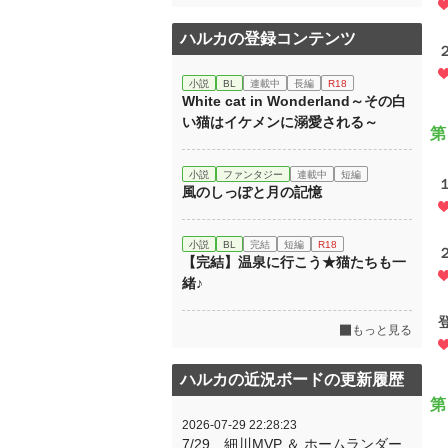
ハルカの登録コンテンツ
小説
BL
連載中
長編
R18
White cat in Wonderland～その白
い猫はイケメンに溺愛される～
第
小説
ファンタジー
連載中
短編
風のしっぽと月の記憶
小説
BL
完結
短編
R18
【完結】温泉に行こう★猫たちも一
緒♪
もっと見る
ハルカの近況ボードの更新履歴
第
2026-07-29 22:28:23
7/29 細川MVP ＆ ホームランダー