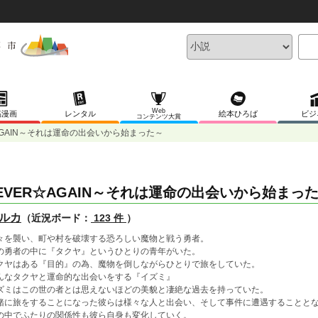
Web
稿漫画
レンタル
絵本ひろば
ビジ
コンテンツ大賞
AGAIN～それは運命の出会いから始まった～
EVER☆AGAIN～それは運命の出会いから始まっ
ルカ
（近況ボード：
123 件
）
々を襲い、町や村を破壊する恐ろしい魔物と戦う勇者。
の勇者の中に『タクヤ』というひとりの青年がいた。
クヤはある『目的』の為、魔物を倒しながらひとりで旅をしていた。
んなタクヤと運命的な出会いをする『イズミ』
ズミはこの世の者とは思えないほどの美貌と凄絶な過去を持っていた。
緒に旅をすることになった彼らは様々な人と出会い、そして事件に遭遇することと
の中でふたりの関係性も彼ら自身も変化していく。