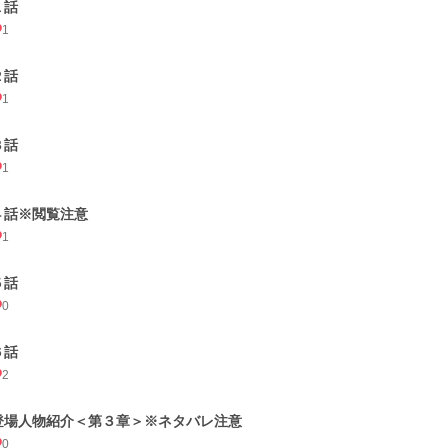
１話
1
２話
1
３話
1
４話※閲覧注意
1
５話
0
６話
2
登場人物紹介＜第３章＞※ネタバレ注意
0