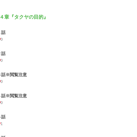
４章『タクヤの目的』
１話
0
２話
0
３話※閲覧注意
0
４話※閲覧注意
0
５話
1