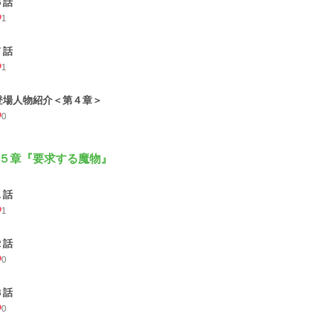
６話
1
７話
1
登場人物紹介＜第４章＞
0
５章『要求する魔物』
１話
1
２話
0
３話
0