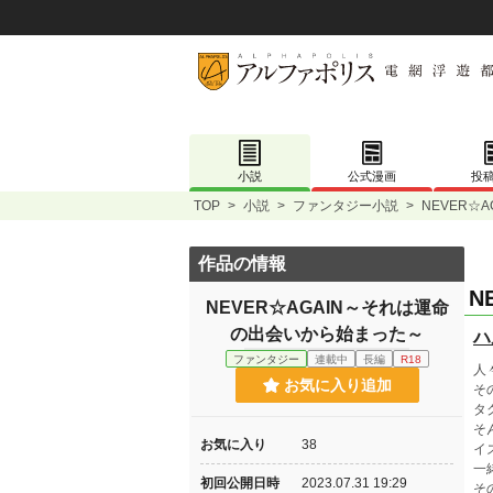
小説
公式漫画
投
TOP
>
小説
>
ファンタジー小説
>
NEVER☆
作品の情報
N
NEVER☆AGAIN～それは運命
の出会いから始まった～
ハ
ファンタジー
連載中
長編
R18
人
お気に入り追加
そ
タ
そ
お気に入り
38
イ
一
初回公開日時
2023.07.31 19:29
そ