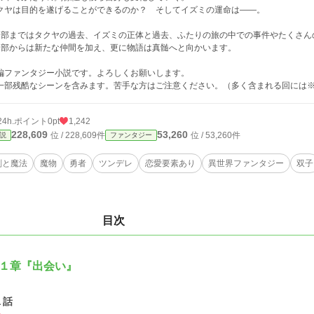
クヤは目的を遂げることができるのか？ そしてイズミの運命は――。
1部まではタクヤの過去、イズミの正体と過去、ふたりの旅の中での事件やたくさん
2部からは新たな仲間を加え、更に物語は真髄へと向かいます。
編ファンタジー小説です。よろしくお願いします。
一部残酷なシーンを含みます。苦手な方はご注意ください。（多く含まれる回には
24h.ポイント
0pt
1,242
228,609
53,260
位 / 228,609件
位 / 53,260件
説
ファンタジー
剣と魔法
魔物
勇者
ツンデレ
恋愛要素あり
異世界ファンタジー
双子
目次
１章『出会い』
１話