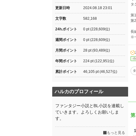
タ
更新日時
2024.08.18 23:01
第
文字数
582,168
第
24h.ポイント
0 pt (228,609位)
長
※
週間ポイント
0 pt (228,609位)
月間ポイント
28 pt (93,489位)
小
年間ポイント
224 pt (122,951位)
累計ポイント
46,105 pt (46,527位)
ハルカのプロフィール
ファンタジー小説とBL小説を連載し
ていきます。よろしくお願いしま
第
す。
もっと見る