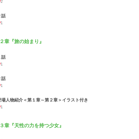
2
２話
1
２章『旅の始まり』
１話
1
２話
1
登場人物紹介＜第１章～第２章＞イラスト付き
1
３章『天性の力を持つ少女』