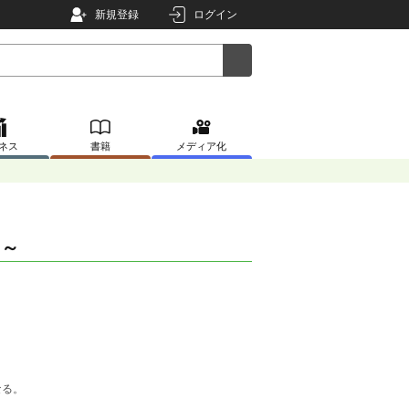
新規登録
ログイン
ネス
書籍
メディア化
た～
なる。