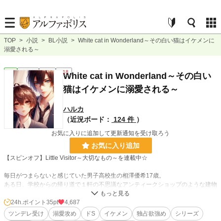
TOP
>
小説
>
BL小説
>
White cat in Wonderland～その白い猫はイケメンに
溺愛される～
BL
連載中
長編
R18
White cat in Wonderland～その白い
猫はイケメンに溺愛される～
ハルカ
（近況ボード：
124 件
）
お気に入りに追加して更新通知を受け取ろう
お気に入り追加
【スピンオフ】Little Visitor～大切なもの～を連載中☆
毎日がつまらないと感じていた男子高校生の相澤優希17歳。
ある日、学校からの帰り道で１軒の不思議なアンティークショップのような建物
を見つけた。
好奇心から入ってみたその店で出逢った綺麗な銀髪の青年。
24h.ポイント
35pt
4,687
彼が話す信じられないような言葉から始まった、不思議な体験。
ツンデレ受け
溺愛攻め
ドS
イケメン
独占欲強め
シリーズ
それは、鏡の中の世界へ行くこと。そしてそこは自分の欲望を叶える世界だとい