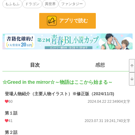
もふもふ
ドラゴン
異世界
ファンタジー
う。
優希が行った鏡の中の世界で出会ったのは、優希の『恋人』だというクラスメイ
トの藤條海斗だった――。
アプリで読む
「クラスメイト？ 優希……本気で言ってるのか？ 俺達は付き合っているんだ
ぞ？」
「これが俺の欲望だって!? 絶対にありえないっ！」
優希の欲望とは？現実世界の海斗の想いとは？
不思議な世界へようこそ、『あなたの望み、叶えます』
目次
感想
ツンデレで恥ずかしくて素直になれない優希と、独占欲が強く優希を溺愛しなが
らもついイジメてしまう海斗のシリーズ小説です。
ファンタジー＆BLでお送りします。
Black＆White以降は複数CP＆もふもふやドラゴンも出てきます。
☆Greed in the mirror☆～物語はここから始まる～
※基本的に露骨なエロはありませんが、エロ多めの回には「R18」と表記してい
登場人物紹介（主要人物イラスト）※修正版（2024/11/3)
ます。
60
2024.04.22 22:34
904文字
小説
20,908 位 / 228,955 件
第１話
BL
5,277 位 / 31,454 件
41
2023.07.31 19:24
1,740文字
お気に入り
98
第２話