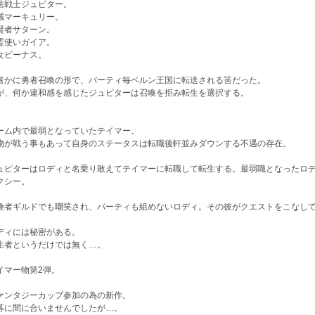
法戦士ジュピター。
賊マーキュリー。
賢者サターン。
霊使いガイア。
女ビーナス。
者かに勇者召喚の形で、パーティ毎ベルン王国に転送される筈だった。
が、何か違和感を感じたジュピターは召喚を拒み転生を選択する。
ーム内で最弱となっていたテイマー。
物が戦う事もあって自身のステータスは転職後軒並みダウンする不遇の存在。
ュピターはロディと名乗り敢えてテイマーに転職して転生する。最弱職となったロデ
クシー。
険者ギルドでも嘲笑され、パーティも組めないロディ。その彼がクエストをこなし
ディには秘密がある。
生者というだけでは無く…。
イマー物第2弾。
ァンタジーカップ参加の為の新作。
募に間に合いませんでしたが…。