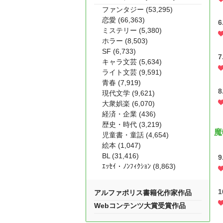
ファンタジー (53,295)
恋愛 (66,363)
6
ミステリー (5,380)
ホラー (8,503)
SF (6,733)
7
キャラ文芸 (5,634)
ライト文芸 (9,591)
青春 (7,919)
8
現代文学 (9,621)
大衆娯楽 (6,070)
経済・企業 (436)
歴史・時代 (3,219)
魔
児童書・童話 (4,654)
絵本 (1,047)
BL (31,416)
9
ｴｯｾｲ・ﾉﾝﾌｨｸｼｮﾝ (8,863)
1
アルファポリス書籍化作家作品
Webコンテンツ大賞受賞作品