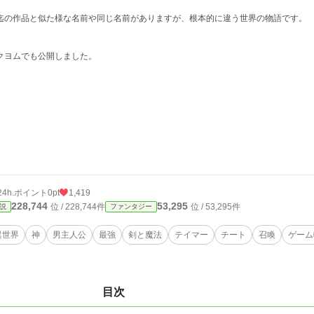
迄の作品と似た様な名前や同じ名前がありますが、根本的に違う世界の物語です。
クヨムでも公開しました。
24h.ポイント
0pt
1,419
228,744
53,295
位 / 228,744件
位 / 53,295件
説
ファンタジー
異世界
神
男主人公
最強
剣と魔法
テイマー
チート
召喚
ゲーム
目次