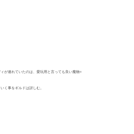
ィが連れていたのは、愛玩用と言っても良い魔物=
ていく事をギルドは訝しむ。