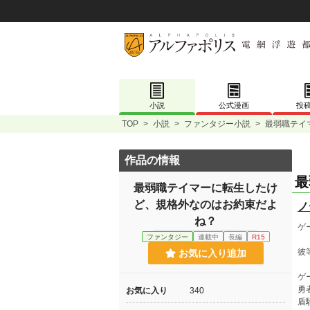
小説
公式漫画
投
TOP
>
小説
>
ファンタジー小説
>
最弱職テイ
作品の情報
最
最弱職テイマーに転生したけ
ど、規格外なのはお約束だよ
ノ
ね？
ゲ
ファンタジー
連載中
長編
R15
彼
お気に入り追加
ゲ
勇
お気に入り
340
盾