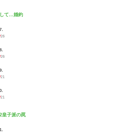
して…婚約
7.
26
8.
26
9.
21
0.
21
2皇子派の罠
1.