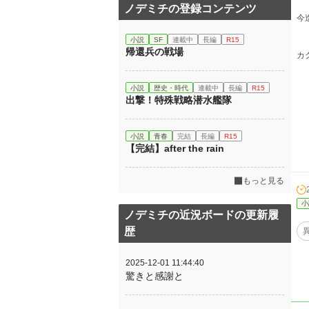
ノデミチの登録コンテンツ
今
小説
SF
連載中
長編
R15
帰還兵の戦場
カ
小説
歴史・時代
連載中
長編
R15
出撃！特殊戦略潜水艦隊
小説
青春
完結
長編
R15
【完結】after the rain
もっと見る
小
ノデミチの近況ボードの更新履
歴
2025-12-01 11:44:40
驚きと感謝と