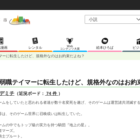
Web
稿漫画
レンタル
絵本ひろば
ビジ
コンテンツ大賞
マーに転生したけど、規格外なのはお約束だよね？
弱職テイマーに転生したけど、規格外なのはお約
デミチ
（近況ボード：
74 件
）
ームをしていたと思われる者達が数十名変死を遂げ、そのゲームは運営諸共消滅す
等は、そのゲーム世界に召喚或いは転生していた。
ームの中でもトップ級の実力を持つ騎団『地上の星』。
者マーズ。
騎士プルート。