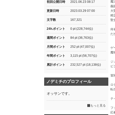
魔
初回公開日時
2021.06.23 08:17
義
更新日時
2023.03.29 07:00
大
精
文字数
167,321
聖
24h.ポイント
0 pt (228,744位)
何
だ
週間ポイント
84 pt (36,763位)
月間ポイント
252 pt (47,007位)
ゲ
魔
年間ポイント
3,115 pt (56,707位)
ジ
累計ポイント
232,527 pt (18,138位)
ピ
冒
ノデミチのプロフィール
ロ
転
オッサンです。
テ
もっと見る
フ
応