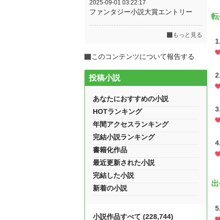
2025-09-01 03:22:17
ファンタジー小説大賞エントリー
転
もっと見る
1
このコンテンツについて報告する
2
投稿小説
あなたにおすすめの小説
3
HOTランキング
年間アクセスランキング
完結小説ランキング
4
書籍化作品
最近更新された小説
完結した小説
出
新着の小説
5
小説作品すべて (228,744)