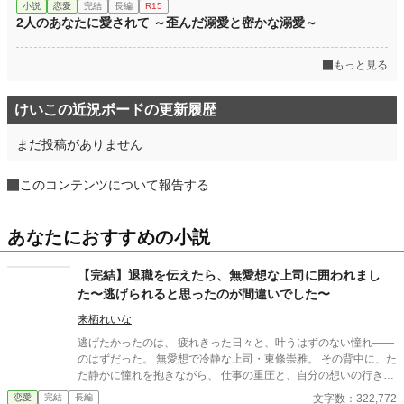
小説
恋愛
完結
長編
R15
2人のあなたに愛されて ～歪んだ溺愛と密かな溺愛～
もっと見る
けいこの近況ボードの更新履歴
まだ投稿がありません
このコンテンツについて報告する
あなたにおすすめの小説
【完結】退職を伝えたら、無愛想な上司に囲われまし
た〜逃げられると思ったのが間違いでした〜
来栖れいな
逃げたかったのは、 疲れきった日々と、叶うはずのない憧れ――
のはずだった。 無愛想で冷静な上司・東條崇雅。 その背中に、た
だ静かに憧れを抱きながら、 仕事の重圧と、自分の想いの行き場
に限界を感じて、私は退職を申し出た。 けれど―― そこから、彼
文字数：322,772
恋愛
完結
長編