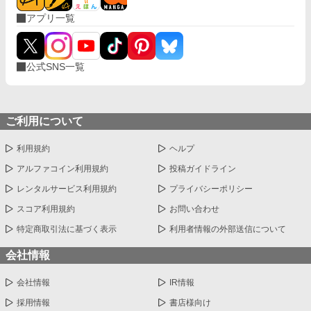
きた頑張り屋さん。 たまにその頑張りが空回りすることも？ 恋
アプリ一覧
愛、苦手というより、嫌い。 淋しい、をちゃんと言えずにきた
人。 × 八雲仁 30歳 大手菓子メーカー『おろち製菓』専務 背が高
く、眼鏡のイケメン。 ただし、いつも無表情。 集中すると周りが
見えなくなる。 そのことで周囲には誤解を与えがちだが、弁明す
公式SNS一覧
る気はない。 小さい頃に母親が他界し、それ以来、ひとりで淋し
さを抱えてきた人。 ふたりはちゃんと義兄妹になれるのか、それ
とも……!? ***** 千里専務のその後→『絶対零度の、ハーフ御曹司
の愛ブルーの瞳をゲーヲタの私に溶かせとか言っていま
す？……』 ***** 表紙画像 湯弐様 pixiv ID3989101
ご利用について
利用規約
ヘルプ
アルファコイン利用規約
投稿ガイドライン
レンタルサービス利用規約
プライバシーポリシー
スコア利用規約
お問い合わせ
特定商取引法に基づく表示
利用者情報の外部送信について
会社情報
会社情報
IR情報
採用情報
書店様向け