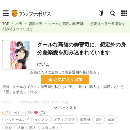
TOP
>
小説
>
恋愛小説
>
クールな高嶺の御曹司に、想定外の身分差溺愛を
刻み込まれています
恋愛
完結
長編
R18
クールな高嶺の御曹司に、想定外の身
分差溺愛を刻み込まれています
けいこ
お気に入りに追加して更新通知を受け取ろう
お気に入り追加
旧題：クールなイケメン御曹司が私だけに優しい理由～隣人は「溺愛」という
「愛」を教えてくれる～
マンションの隣の部屋に引越してきたのは、
超絶イケメンのとても優しい男性だった。
誰かを「愛」することを諦めていた詩穂は、
24h.ポイント
28pt
1,731
そんな彼に密かに恋心を芽生えさせる。
ハッピーエンド
イケメン
オフィスラブ
御曹司
嫉妬
家族
溺愛
結婚
隣人
エタニティ