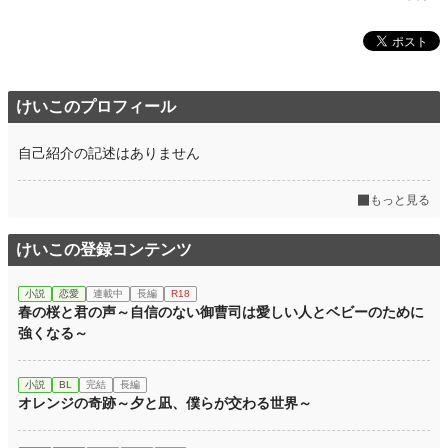
けいこのプロフィール
自己紹介の記述はありません
もっと見る
けいこの登録コンテンツ
小説
恋愛
連載中
長編
R18
春の桜と君の声～自信のない御曹司は愛しい人とベビーのために
強くなる～
小説
BL
完結
長編
オレンジの奇跡～夕と凪、僕らが交わる世界～