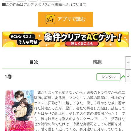
驚くことに、その彼は大型テーマパークなどを経営する
この作品はアルファポリスから書籍化されています
「桐生グループ」の御曹司で、
なんと詩穂のオフィスに課長として現れた。
アプリで読む
でも、隣人としての彼とは全く違って、
会社ではまるで別人のようにクールで近寄り難い。
いったいどっちが本当の彼なの？
そして、会社以外で私にとても優しくするのはなぜ？
目次
感想
「桐生グループ」御曹司
1巻
レンタル
桐生 拓弥(きりゅう たくみ) 30歳
×
「嫌だと言っても離さないから」過去のトラウマから恋に
臆病な詩穂。ある日、マンションの隣の部屋に、極上のイ
テーマパーク企画部門
ケメン・拓弥が引っ越してきた。優しく穏やかな彼に惹か
姫川 詩穂(ひめかわ しほ) 25歳
れた詩穂だったが、翌日、会社で再会した彼は、赴任して
きたばかりの新上司、そして大企業の御曹司だった！ で
小説
22,172 位 / 228,808 件
も、彼は昨日とは別人のようにクールで……？ 拓弥はな
ぜか詩穂の前でだけは、冷徹な御曹司としての仮面を外
恋愛
9,675 位 / 66,376 件
し、甘く優しく迫ってくる。身分違いと分かっていても、