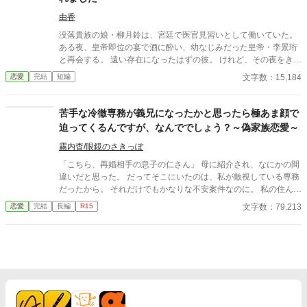
複雑な関係だが、蒼空は凛花に『はじめまして』と挨拶してき
た。 知り合いだと知られたくない？ 凛花は傷ついたが割り切って
由香
上司として蒼空と接する。 蒼空が凛花と同じ会社で働きだして2
没落貴族の娘・柳月鈴は、宮廷で医官見習いとして働いていた。
年経ったある日、突然ふたりの関係が動き出したのだ。 初恋相手
ある夜、皇帝即位の宴で酒に酔い、幼なじみだった皇帝・李景珩
の先輩で上司の複雑な関係のふたりはどうなる？
と再会する。 遠い存在になったはずの彼。 けれど、その夜をきっ
かけに月鈴の運命は大きく動き出す。 冷酷と恐れられる皇帝が、
文字数：15,184
恋愛
完結
短編
なぜか彼女だけには甘すぎて――。
苦手な冷徹専務が義兄になったかと思ったら極あま顔で
迫ってくるんですが、なんででしょう？～偽家族恋愛～
霧内杳/眼鏡のさきっぽ
「こちら、再婚相手の息子の仁さん」 母に紹介され、なにかの間
違いだと思った。 だってそこにいたのは、私が敵視している専務
だったから。 それだけでもかなりな不安案件なのに。 私の住んで
いるマンションに下着泥が出た話題から、さらに。 「そうだ、仁
文字数：79,213
恋愛
完結
長編
R15
のマンションに引っ越せばいい」 なーんて義父になる人が言い出
して。 結局、反対できないまま専務と同居する羽目に。 前途多難
な同居生活。 相変わらず専務はなに考えているかわからない。
……かと思えば。 「兄妹ならするだろ、これくらい」 当たり前の
ように落とされる、額へのキス。 いったい、どうなってんのー!?
三ツ森涼夏 24歳 大手菓子メーカー『おろち製菓』営業戦略部
勤務 背が低く、振り返ったら忘れられるくらい、特徴のない顔が
コンプレックス。 小1の時に両親が離婚して以来、母親を支えて