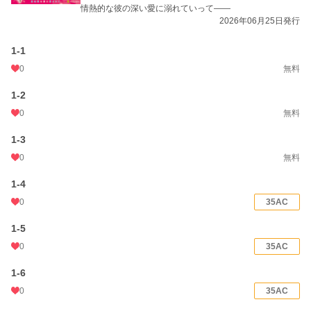
情熱的な彼の深い愛に溺れていって――
お気に入り
101
2026年06月25日発行
24h.ポイント
28 pt
1-1
文字数(レンタル含む)
122,819
0
無料
更新日時
2026.06.10 14:10
1-2
初回公開日時
2024.12.04 22:00
0
無料
初回完結日時
2025.01.25 08:00
1-3
0
無料
週間ポイント
119 pt (31,906 位)
1-4
月間ポイント
899 pt (25,620 位)
0
35AC
年間ポイント
16,441 pt (22,909 位)
1-5
累計ポイント
79,114 pt (34,743 位)
0
35AC
1-6
0
35AC