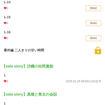
1-14
0
35AC
1-15
0
35AC
1-16
0
35AC
番外編 二人きりの甘い時間
【side story】沙織の叱咤激励
1
3
2025.01.25 08:00
1,015文字
【side story】真穂と将太の会話
1