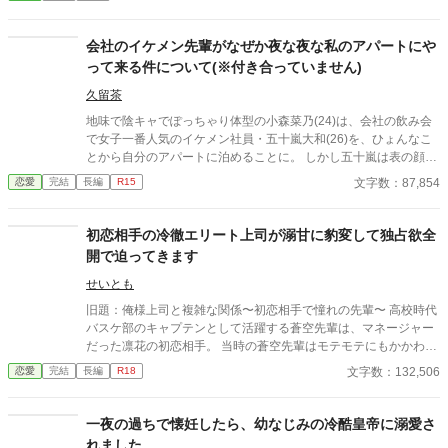
の態度は変わり始めた。 苦手な仕事から外され、 負担を減らさ
れ、 静かに、けれど確実に囲い込まれていく私。 「辞めるのは認
めない」 そんな言葉すらないのに、 無言の圧力と、不器用な優し
会社のイケメン先輩がなぜか夜な夜な私のアパートにや
さが、私を縛りつけていく。 これは愛？ それともただの執着？
って来る件について(※付き合っていません)
じれじれと、甘く、不器用に。 二人の距離は、静かに、でも確か
に近づいていく――。 無愛想な上司に、心ごと囲い込まれる、じ
久留茶
れじれ溺愛・執着オフィスラブ。 ※この物語はフィクションで
地味で陰キャでぽっちゃり体型の小森菜乃(24)は、会社の飲み会
す。 登場する人物・団体・名称・出来事などはすべて架空であ
で女子一番人気のイケメン社員・五十嵐大和(26)を、ひょんなこ
り、実在のものとは一切関係ありません。
とから自分のアパートに泊めることに。 しかし五十嵐は表の顔と
は別に、腹黒でひと癖もふた癖もある男だった。 「お前は俺の恋
文字数：87,854
恋愛
完結
長編
R15
愛対象外。ヤル気も全く起きない安全地帯」 ――酷い言葉に、菜
乃は呆然。二度と関わるまいと決める。 なのに、それを境に彼は
夜な夜な菜乃のもとへ現れるようになり……？ 溺愛×性格に難あ
初恋相手の冷徹エリート上司が溺甘に豹変して独占欲全
りの執着男子 × 冴えない自分から変身する健気ヒロイン。 王道と
開で迫ってきます
刺激が詰まったオフィスラブコメディ！ ✽全28話完結 ✽辛口で過
激な発言あり。苦手な方はご注意ください。 ✽他誌にも掲載中で
せいとも
す。 ✽2026.4/11 エブリスタ用に使用している表紙に変更しまし
旧題：俺様上司と複雑な関係〜初恋相手で憧れの先輩〜 高校時代
た。 →表紙はイラストをGrok タイトルをChatGPTでAI生成して
バスケ部のキャプテンとして活躍する蒼空先輩は、マネージャー
います。
だった凛花の初恋相手。 当時の蒼空先輩はモテモテにもかかわら
ず、クールで女子を寄せ付けないオーラを出していた。 凛花は、
文字数：132,506
恋愛
完結
長編
R18
先輩に一番近い女子だったが恋に発展することなく先輩は卒業し
てしまう。 IT企業に就職して恋とは縁がないが充実した毎日を送
る凛花の元に、なんと蒼空先輩がヘッドハンティングされて上司
一夜の過ちで懐妊したら、幼なじみの冷酷皇帝に溺愛さ
としてやってきた。 高校の先輩で、上司で、後から入社の後輩⁇
れました