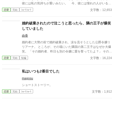
彼には私の気持ちが重いみたい。 今、彼には憧れの人がいる。
その人は大人びた雰囲気をもつ二つ上の先輩。 彼は心は自由で
文字数：12,653
恋愛
完結
ｼｮｰﾄｼｮｰﾄ
いたい言っていた。 その女性と話す時、私には見せない楽しそ
うな笑顔を向ける貴方を見て、胸が張り裂けそうになる。 友人
たちは言う。お互いに干渉しない割り切った夫婦のほうが気が楽
婚約破棄されたので泣こうと思ったら、隣の王子が爆笑
だって……。 だから私は彼が自由になれるように、魔女にこの
していました
激しい気持ちを封印してもらったの。 ※このお話はハッピーエン
ドではありません。 ※短いお話でサクサクと進めたいと思いま
由香
す。
婚約者に大勢の前で婚約破棄され、涙を流そうとした公爵令嬢リ
リアーナ。 ところが、その場にいた隣国の第二王子はなぜか大爆
笑。 「その婚約者、昨日も別の令嬢に愛を誓ってたよ？」 その一
言から、元婚約者の嘘は次々と暴かれ、自滅の連続！ 泣くはずだ
文字数：16,224
恋愛
完結
短編
った婚約破棄は、笑いと溺愛にあふれた人生逆転劇の幕開けだっ
た。
私はいつも2番目でした
magosu
ショートストーリー。
文字数：1,912
恋愛
完結
ｼｮｰﾄｼｮｰﾄ