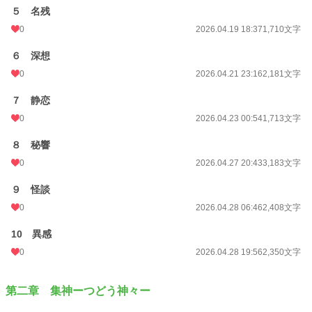
５ 名残
初回公開日時
2026.04.16 08:46
0
2026.04.19 18:37
1,710文字
週間ポイント
0 pt (228,740 位)
６ 深想
月間ポイント
1,428 pt (19,531 位)
0
2026.04.21 23:16
2,181文字
年間ポイント
12,936 pt (26,759 位)
７ 静恋
累計ポイント
12,936 pt (86,725 位)
0
2026.04.23 00:54
1,713文字
８ 秘響
0
2026.04.27 20:43
3,183文字
９ 怪談
0
2026.04.28 06:46
2,408文字
10 異感
0
2026.04.28 19:56
2,350文字
第二章 集神ーつどう神々ー