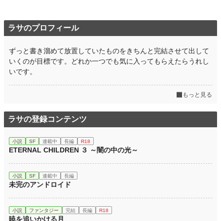
ラサのプロフィール
ずっと書き溜めて放置していたものをきちんと完結させて出して
いくのが目標です。どれか一つでも気に入ってもらえたらうれし
いです。
もっと見る
ラサの登録コンテンツ
小説
SF
連載中
長編
R18
ETERNAL CHILDREN ３ ～闇の中の光～
小説
SF
連載中
長編
未完のアンドロイド
小説
ファンタジー
完結
長編
R18
暁を追いかける月