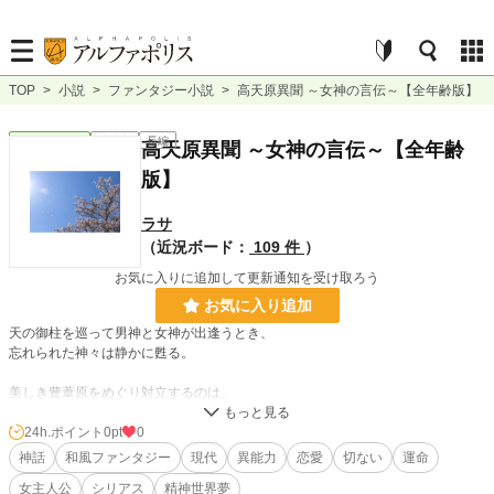
TOP
>
小説
>
ファンタジー小説
>
高天原異聞 ～女神の言伝～【全年齢版】
ファンタジー
連載中
長編
高天原異聞 ～女神の言伝～【全年齢
版】
ラサ
（近況ボード：
109 件
）
お気に入りに追加して更新通知を受け取ろう
お気に入り追加
天の御柱を巡って男神と女神が出逢うとき、
忘れられた神々は静かに甦る。
美しき豊葦原をめぐり対立するのは、
国津神、黄泉神、そして天津神。
24h.ポイント
0pt
0
古の約定に縛られた神々は、
神話
和風ファンタジー
現代
異能力
恋愛
切ない
運命
なぜ今生に戻り、何を求めて向かい合うのか。
女主人公
シリアス
精神世界夢