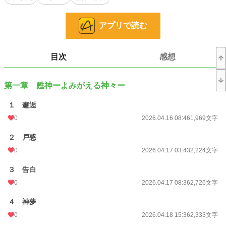
神代の記憶を持たぬまま再び出逢った二人は、
幾度生まれ変わっても惹かれ合い、
アプリで読む
そしてまた引き裂かれていく。
「約定は、果たされなければならない」
「何度、私を裏切るの……？」
目次
感想
現代と神代が重なり合うとき、
忘れられた物語は静かに息を吹き返す。
第一章 甦神ーよみがえる神々ー
日本神話を基に紡ぐ、
１ 邂逅
静謐で切ない和製ファンタジー。
0
2026.04.16 08:46
1,969文字
小説
228,740 位 / 228,740 件
２ 戸惑
ファンタジー
53,295 位 / 53,295 件
0
2026.04.17 03:43
2,224文字
お気に入り
0
３ 告白
24h.ポイント
0
0 pt
2026.04.17 08:36
2,726文字
文字数
311,687
４ 神夢
0
2026.04.18 15:36
2,333文字
更新日時
2026.07.16 11:18