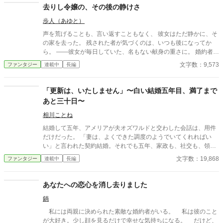
去りし令嬢の、その後の静けさ
歩人（あゆと）
声を荒げることも、言い返すこともなく、 彼女はただ静かに、そ
の家を去った。 残された者が気づくのは、いつも後になってか
ら。 ——彼女が毎日していた、名もない献身の重さに。 婚約者
の、夫の、家族の「当たり前」を支えていた手が消えたとき、 失
文字数：9,573
ファンタジー
連載中
長編
われたものの輪郭が、ようやく見えてくる。 ざまぁを声高に描か
ない。すれ違いと、後悔と、再会の余韻で読ませる。 静かな情が
じんわり効く、一話完結の短編集。 ※S01「捨てられ令嬢」のア
「更新は、いたしません」〜白い結婚五年目、満了まで
ルファポリス最適化分割。 ※アルファ読者向け：関係性・感情の
あと三十日〜
機微・余韻を最優先。
相川ことね
結婚して五年、アメリアが夫オズワルドと交わした会話は、用件
だけだった。 「妻は、よくできた調度のようでいてくれればい
い」と言われた契約結婚。それでも五年、家政も、社交も、領地
の調停も、夫の妹の支度も、アメリアは全部きちんと回してき
文字数：19,868
ファンタジー
連載中
長編
た。契約とは、果たすものだから。 満了の三十日前の朝、夫は手
紙の束から顔も上げずに言った。「更新の書類、いつものように
任せていいか」 「更新は、いたしません」 その日から、伯爵家の
あなたへの恋心を消し去りました
何かが毎日ひとつずつ止まっていく。夫が五年間、見ようともし
鍋
なかったものの形に沿って。 隣領の伯爵レナードだけが、満了の
「その後」の話をしたがっている。 あと三十日。アメリアは指折
私には両親に決められた素敵な婚約者がいる。 私は彼のこと
り数えて、満了の日を楽しみに待っている。
が大好き。少し顔を見るだけで幸せな気持ちになる。 だけど、