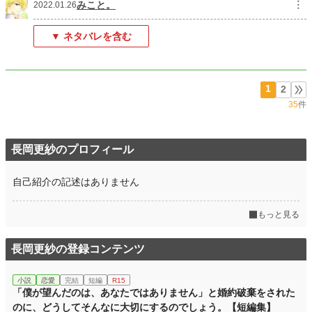
みこと。
︙
2022.01.26
▼ ネタバレを含む
1
2
35
件
長岡更紗のプロフィール
自己紹介の記述はありません
もっと見る
長岡更紗の登録コンテンツ
小説
恋愛
完結
短編
R15
「僕が望んだのは、あなたではありません」と婚約破棄をされた
のに、どうしてそんなに大切にするのでしょう。【短編集】