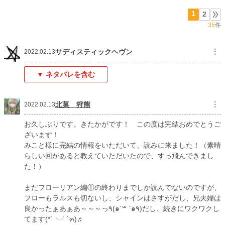
週間ポイント
14 pt (70,247 位)
1
2
35
件
月間ポイント
77 pt (71,598 位)
年間ポイント
4,549 pt (48,023 位)
サディスティックヘヴン
︙
2022.02.13
累計ポイント
160,175 pt (22,952 位)
▼ ネタバレを含む
北菓 狩熊
︙
2022.02.13
お久しぶりです。きたかがです！ この度は完結おめでとうご
ざいます！
みこと様に完結の情報をいただいて、読みに来ました！（素晴
らしい回があると教えていただいたので、すっ飛んできまし
た！）
まだフローリアン編①の終わりまでしか読んでないのですが、
フローもラルスも切ないし、シャインはさすがだし、兄夫婦は
良かったぁあぁあ～～～っ٩(๑´꒳ `๑٩)だし、続きにワクワクし
てます(*´╰╯`๓)♬