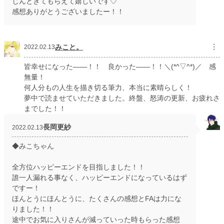
じんときてもらえて嬉しいです♡
感想ありがとうございましたー！！
みこと。
︙
2022.02.13
皆幸せになった――！！ 良かった――！！＼(*^▽^*)／ 感
無量！
何人分もの人生を描き切る筆力、本当に素晴らしく！
夢中で読ませていただきました。終盤、怒涛の更新、お疲れさ
までした！！
長岡更紗
2022.02.13
◆みこちゃん
全方位ハッピーエンドを目指しました！！
誰一人漏れる事なく、ハッピーエンドになっているはず
ですー！
ほんとうにほんとうに、たくさんの感想とFAは力にな
りました！！
途中でお気に入りさんが減っていった時もらった感想