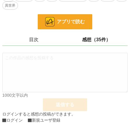
二人に巻き込まれてしまった、男装の王弟。
異世界
時に笑い、時に泣き、諦めそうになり、奮闘し……
アプリで読む
全ては、愛する人と幸せになるために。
他サイトと重複投稿しています。
目次
感想（35件）
全面改稿して投稿中です。
小説
37,070 位 / 228,585 件
恋愛
16,186 位 / 66,313 件
お気に入り
327
24h.ポイント
7 pt
1000文字以内
文字数
314,099
送信する
更新日時
2025.06.28 10:55
ログインすると感想の投稿ができます。
初回公開日時
2022.01.21 19:10
ログイン
新規ユーザ登録
初回完結日時
2022.02.12 22:35