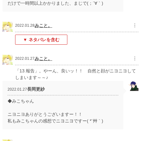
だけで一時間以上かかりました、まじで(；´∀｀)
みこと。
︙
2022.01.28
▼ ネタバレを含む
みこと。
︙
2022.01.27
「13.報告」。やーん、良いッ！！ 自然と顔がニヨニヨして
しまいます～～♪
長岡更紗
2022.01.27
◆みこちゃん
ニヨニヨありがとうございますー！！
私もみこちゃんの感想でニヨニヨですー( *´艸｀)