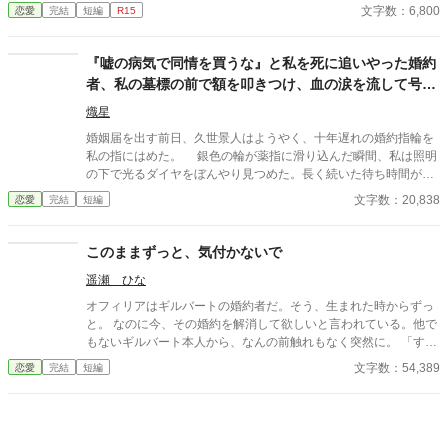
る。 シャノンは断罪を回避するため、リュカとの婚約を円満に解
文字数：6,800
恋愛
完結
短編
R15
消しようとするが――。 ※ エブリスタに習作として掲載したもの
を改稿した作品です。 ※ 小説家になろうにも掲載しています。
『嘘の病気で同情を買うな』と私を死に追いやった婚約
者、私の墓標の前で額を叩きつけ、血の涙を流して号泣
する大破滅！
熾星
婚姻届を出す前日、久世景人はようやく、十年遅れの婚約指輪を
私の指にはめた。 銀色の輪が薬指に滑り込んだ瞬間、私は照明
の下で光るダイヤをぼんやり見つめた。長く続いた待ち時間が、
やっと終わったような気がした。けれど次の瞬間、彼は私の手を
文字数：20,838
恋愛
完結
短編
見下ろし、まるで似合わない品物を評するように静かな声で言っ
た。 「正直、澪の手ってあまりきれいじゃないよな」 私は言葉
を失った。 景人はそのまま私の指先を取ると、さっきはめたば
このままずっと、気付かないで
かりの指輪を抜き取った。十年待ち続けた指輪は、彼の手のひら
遥瀬 ひな
の上で冷たく光っていた。 「この指輪、瑠奈の手にあったほうが
似合うと思う」 私は手を引き戻し、信じられない思いで彼を見
オフィリアはギルバートの婚約者だ。そう、生まれた時からずっ
た。 「どういう意味？ 瑠奈と結婚するつもりなの？」 景人は
と。 なのに今、その婚約を解消して欲しいと言われている。他で
目を伏せ、指輪の縁を指先でなぞった。まるで、たいしたことで
もないギルバート本人から、なんの前触れもなく突然に。 「すま
はない問いを少し考えているだけのようだった。 「そこまでじゃ
ない、オフィリア。」 「畏まりました、王太子殿下。」 そう答え
文字数：54,389
恋愛
完結
短編
ない。ただ、会えない時間が長くなると、どうしても瑠奈のこと
るしかない、わたくし。それ以外の答えなど求められてはいない
を考えるんだ」 その瞬間、私は自分がどうやってあのタワーマ
と分かっているから。 《読点連作〜せつない愛の物語〜 Ⅰ 》
ンションを出たのかさえ覚えていない。