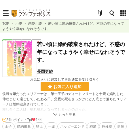
TOP
>
小説
>
恋愛小説
>
若い頃に婚約破棄されたけど、不惑の年になって
ようやく幸せになれそうです。
恋愛
完結
長編
R15
若い頃に婚約破棄されたけど、不惑の
年になってようやく幸せになれそうで
す。
長岡更紗
お気に入りに追加して更新通知を受け取ろう
お気に入り追加
侯爵令嬢だったユリアーナは、第一王子のディートフリートと十歳で婚約した。
仲睦まじく過ごしていたある日、父親の死をきっかけにどん底まで落ちたユリア
ーナは婚約破棄されてしまう。
愛し合う二人は、離れ離れとなってしまったのだった。
ディートフリートを待ち続けるユリアーナ。
24h.ポイント
7pt
144
ユリアーナを迎えに行こうと奮闘するディートフリート。
王子
婚約破棄
騎士
一途
ハッピーエンド
純愛
身分差
男装