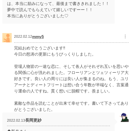
は、本当に励みになって、最後まで書ききれました！！
夢中で読んでもらえていて嬉しいですーー！！
本当にありがとうございました♡
mmy5
︙
2022.02.12
完結おめでとうございます‼️
今日の怒涛の更新にもうびっくりしました。
登場人物皆の一途な恋に、そして各人がそれぞれ互いを思いや
る関係に心が洗われました。フローリアンとツェツィーリア大
好きです。良い人の周りには良い人が集まるのね。もう、ユリ
アーナとディートフリートは想い合う年数が半端なく、言葉通
り運命の人ですね。貫く想いに脱帽です。羨ましい。
素敵な作品を読むことが出来て幸せです。書いて下さってあり
がとうございました。
長岡更紗
2022.02.13