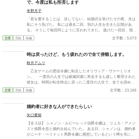
で、今度は私も拒否します
冬野月子
「君を愛することは、決してない」 結婚式を挙げたその夜、夫は
私にそう告げた。 私には過去二回、別の人生を生きた記憶があ
る。 そうして毎回同じように言われてきた。 逃げた一回目、我慢
した二回目。いずれも上手くいかなかった。 だから今回は。
文字数：5,073
恋愛
完結
短編
時は戻ったけど、もう疲れたので全て傍観します。
秋月アムリ
乙女ゲームの悪役令嬢に転生したオリヴィア・ヴァーミリオ
ン。 一度目の人生では破滅回避に奔走するも虚しく断罪された
彼女は、時間が転生時点に戻った二度目の人生で、全てを諦めて
いた。 もう疲れた。どうせ無駄なら、せめて断罪の日まで穏や
文字数：23,166
恋愛
完結
短編
かに眠って過ごしたい──そう願い、積極的に引きこもり傍観を決
め込むオリヴィア。 だが、一周目では冷淡だったはずの婚約
者・セドリック王子が、なぜか彼女に献身的な優しさを見せ、
婚約者に好きな人ができたらしい
「今度こそ、私が君を守る」と誓うのだ。 運命に抗う気力さえ
矢口愛留
失った令嬢が、思いがけない波乱に巻き込まれていく。全てを諦
めたはずの人生で、彼女を待ち受ける未来とは──
【全３話】 シャノン・ルビーレッド伯爵令嬢は、リュカ・アメジ
スト侯爵令息と婚約を結んでいた。 ある日、シャノンは、婚約者
がニーナ・ペリドット男爵令嬢に懸想しているという噂を耳にす