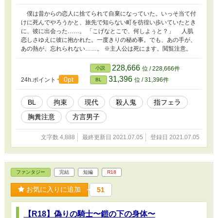
僕は昔からの恋人に捨てられて自棄になっていた。いっそ当て付
けに死んでやろうかと、旅先で知らない町を彷徨い歩いていたとき
に、彼に出会った……。 「こげなとこで、何しよぅと？」 人肌
恋しさゆえに彼に抱かれた。一度きりの秘め事。でも、あの手が、
あの熱が、忘れられない……。 ※主人公は死にます。閲覧注意。
228,666
小説
位 / 228,666件
31,396
0pt
24h.ポイント
位 / 31,396件
BL
BL
拘束
現代
殺人鬼
指フェラ
胸糞注意
方言男子
文字数 4,888
最終更新日 2021.07.05
登録日 2021.07.05
ファンタジー
完結
短編
R18
お気に入りに追加
51
【R18】偽りの騎士〜鎧の下の身体〜