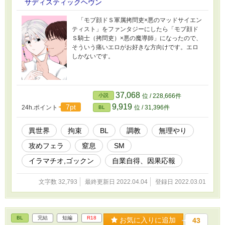
サディスティックヘヴン
「モブ顔ドＳ軍属拷問吏×悪のマッドサイエン
ティスト」をファンタジーにしたら「モブ顔ド
Ｓ騎士（拷問吏）×悪の魔導師」になったので、
そういう痛いエロがお好きな方向けです。エロ
しかないです。
37,068
小説
位 / 228,666件
9,919
7pt
24h.ポイント
位 / 31,396件
BL
異世界
拘束
BL
調教
無理やり
攻めフェラ
窒息
SM
イラマチオ,ゴックン
自業自得、因果応報
文字数 32,793
最終更新日 2022.04.04
登録日 2022.03.01
BL
完結
短編
R18
お気に入りに追加
43