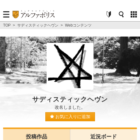
TOP
>
サディスティックヘヴン
>
Webコンテンツ
サディスティックヘヴン
改名しました。
お気に入りに追加
投稿作品
近況ボード