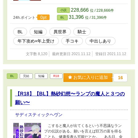
228,666
小説
位 / 228,666件
31,396
0pt
24h.ポイント
位 / 31,396件
BL
BL
短編
異世界
騎士
年下攻め×年上受け
手コキ
中出しあり
文字数 8,120
最終更新日 2021.11.12
登録日 2021.11.12
BL
完結
短編
R18
お気に入りに追加
16
【R18】【BL】熱砂幻想〜ランプの魔人と３つの
願い〜
サディスティックヘヴン
こすると魔人が出てくるという不思議なラン
プの伝説がある。願いを言えば巨万の富を得る
ことも、健康長寿も可能だとか。 ある日、金