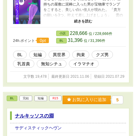
持ちの屋敷に泥棒に入った男が宝物庫でランプ
をこすると、美しい白い佳人が現れた。 「貴方
の願いを3つ、叶えて差し上げましょう」 雲の
ようにフワフワ浮く、女と見紛うほどの美しい
若い男の正体は、ランプの魔人だった。白い肌
に白い髪、微笑む唇は花びらに似て……。
228,666
小説
位 / 228,666件
31,396
0pt
24h.ポイント
位 / 31,396件
BL
BL
短編
異世界
拘束
クズ男
乳首責
無知シチュ
イラマチオ
文字数 19,478
最終更新日 2021.11.06
登録日 2021.07.29
BL
完結
短編
R15
お気に入りに追加
5
ナルキッソスの淵
サディスティックヘヴン