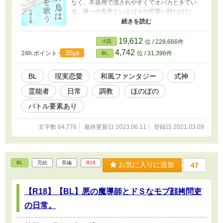
なく、不器用で流されやすくてオバカときてい
る。唯一の長所といえばその可愛い顔だけだ。
そんな立夏の従者は、一つ年上の幼馴染みの
星司。長身イケメン、頭脳明晰運動神経抜群の
彼の弱味は立夏に惚れていること（！）で…。
19,612
小説
位 / 228,666件
いい加減子守りに飽きた従者は溺愛するご主
4,742
35pt
24h.ポイント
位 / 31,396件
BL
人様を自分好みに染めることにした！ ※無表
情変態攻め×おバカ流され受け。エセ関西弁注
意。受け視点。基本的にアホエロです。別タイ
BL
現実恋愛
和風ファンタジー
式神
トル「下男による坊っちゃん調教日誌」 ※この
霊能者
日常
調教
ほのぼの
作品はムーンライトノベルズでも掲載していま
す。
バトル要素あり
文字数 64,776
最終更新日 2023.06.11
登録日 2021.03.09
BL
完結
長編
R18
お気に入りに追加
47
【R18】【BL】悪の魔導師とドＳなモブ顔拷問吏
の日常。