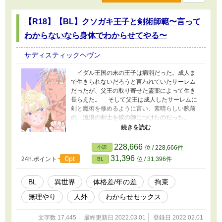
【R18】【BL】クソガキ王子と剣術師範〜言って
わからないなら身体でわからせてやる〜
サディスティックヘヴン
イダル王国の末の王子は病弱だった。成人ま
で生きられないだろうと言われていたサーレム
だったが、父王の取り寄せた霊薬によって生き
長らえた。 そして父王は成人したサーレムに
剣と魔術を修めるように言い、素晴らしい腕前
の、流浪の剣士を彼の師につけたのだった。
輝く白金色の髪に淡い菫色の瞳。かの王子は誰
もが目を奪われるほど麗しく儚げで、しかしそ
の性格はとんでもなくクソだった。
228,666
小説
位 / 228,666件
31,396
0pt
24h.ポイント
位 / 31,396件
BL
BL
異世界
体格差/年の差
拘束
無理やり
人外
わからせセックス
文字数 17,445
最終更新日 2022.03.01
登録日 2022.02.01