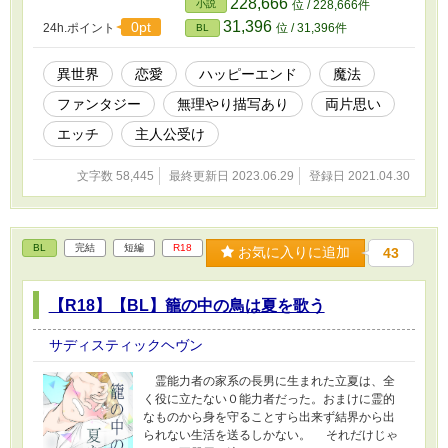
228,666
小説
位 / 228,666件
りだけどハッピーエンドがお好きな方向け。
31,396
0pt
24h.ポイント
位 / 31,396件
BL
異世界
恋愛
ハッピーエンド
魔法
ファンタジー
無理やり描写あり
両片思い
エッチ
主人公受け
文字数 58,445
最終更新日 2023.06.29
登録日 2021.04.30
BL
完結
短編
R18
お気に入りに追加
43
【R18】【BL】籠の中の鳥は夏を歌う
サディスティックヘヴン
霊能力者の家系の長男に生まれた立夏は、全
く役に立たない０能力者だった。おまけに霊的
なものから身を守ることすら出来ず結界から出
られない生活を送るしかない。 それだけじゃ