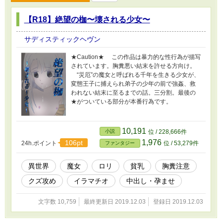
【R18】絶望の枷〜壊される少女〜
サディスティックヘヴン
★Caution★ この作品は暴力的な性行為が描写
されています。胸糞悪い結末を許せる方向け。
“災厄”の魔女と呼ばれる千年を生きる少女が、
変態王子に捕えられ弟子の少年の前で強姦、救
われない結末に至るまでの話。三分割。最後の
★がついている部分が本番行為です。
10,191
小説
位 / 228,666件
1,976
106pt
24h.ポイント
位 / 53,279件
ファンタジー
異世界
魔女
ロリ
貧乳
胸糞注意
クズ攻め
イラマチオ
中出し・孕ませ
文字数 10,759
最終更新日 2019.12.03
登録日 2019.12.03