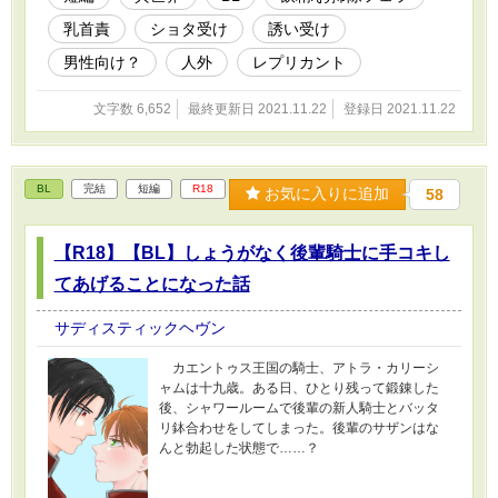
乳首責
ショタ受け
誘い受け
男性向け？
人外
レプリカント
文字数 6,652
最終更新日 2021.11.22
登録日 2021.11.22
BL
完結
短編
R18
お気に入りに追加
58
【R18】【BL】しょうがなく後輩騎士に手コキし
てあげることになった話
サディスティックヘヴン
カエントゥス王国の騎士、アトラ・カリーシ
ャムは十九歳。ある日、ひとり残って鍛錬した
後、シャワールームで後輩の新人騎士とバッタ
リ鉢合わせをしてしまった。後輩のサザンはな
んと勃起した状態で……？