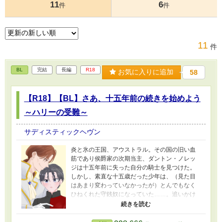
11
6
件
件
11
件
BL
完結
長編
R18
お気に入りに追加
58
【R18】【BL】さあ、十五年前の続きを始めよう
～ハリーの受難～
サディスティックヘヴン
炎と氷の王国、アウストラル。その国の旧い血
筋であり侯爵家の次期当主、ダントン・ノレッ
ジは十五年前に失った自分の騎士を見つけた。
しかし、素直な十五歳だった少年は、（見た目
はあまり変わっていなかったが）とんでもなく
ひねくれた守銭奴になっていた……。追いかけ
るも相手にされないダントン。なんとか彼を自
分のものにしようと強引な手段に出ることにし
た。※不器用偏愛攻め×生意気毒舌受け。無理や