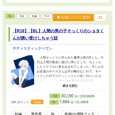
BL
完結
短編
R18
お気に入りに追加
21
【R18】【BL】人間の男の子そっくりのショタく
んが誘い受けしちゃう話
サディスティックヘヴン
人間そっくりに作られた魔導人形のRくん。今
日は人間の集会に遊びに来たところ、ちょっと
したトラブルに巻き込まれてしまった。Rくんの
お友達のギースさんは手が離せないので、ギー
スさんの部下のナッシュさんの家に預けられる
ことに……。 そんな一夜のお遊びの話。
※ ヤってるだけです。 ※2 ★以降は蛇足
フレーバーなので無視して構わないです。
30,190
小説
位 / 228,666件
7,684
14pt
24h.ポイント
位 / 31,396件
BL
短編
異世界
BL
飲精/お掃除フェラ