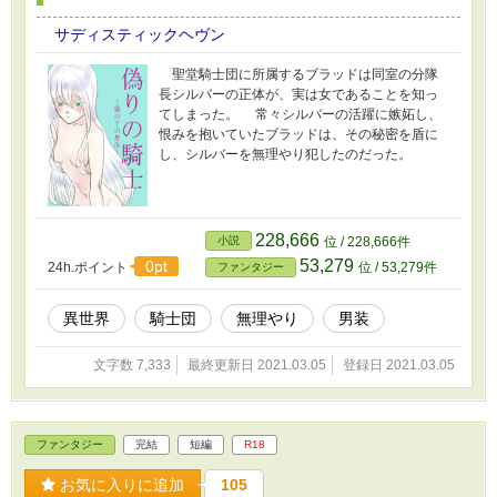
サディスティックヘヴン
聖堂騎士団に所属するブラッドは同室の分隊
長シルバーの正体が、実は女であることを知っ
てしまった。 常々シルバーの活躍に嫉妬し、
恨みを抱いていたブラッドは、その秘密を盾に
し、シルバーを無理やり犯したのだった。
228,666
小説
位 / 228,666件
53,279
0pt
24h.ポイント
位 / 53,279件
ファンタジー
異世界
騎士団
無理やり
男装
文字数 7,333
最終更新日 2021.03.05
登録日 2021.03.05
ファンタジー
完結
短編
R18
お気に入りに追加
105