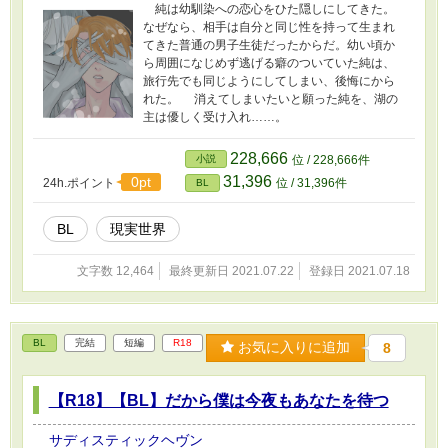
純は幼馴染への恋心をひた隠しにしてきた。
なぜなら、相手は自分と同じ性を持って生まれ
てきた普通の男子生徒だったからだ。幼い頃か
ら周囲になじめず逃げる癖のついていた純は、
旅行先でも同じようにしてしまい、後悔にから
れた。 消えてしまいたいと願った純を、湖の
主は優しく受け入れ……。
228,666
小説
位 / 228,666件
31,396
0pt
24h.ポイント
位 / 31,396件
BL
BL
現実世界
文字数 12,464
最終更新日 2021.07.22
登録日 2021.07.18
BL
完結
短編
R18
お気に入りに追加
8
【R18】【BL】だから僕は今夜もあなたを待つ
サディスティックヘヴン