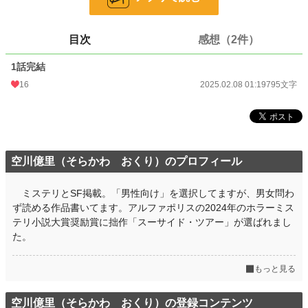
文字数
795
更新日時
2025.02.08 01:19
目次
感想（2件）
初回公開日時
2025.02.08 01:19
1話完結
初回完結日時
2025.02.08 01:19
16
2025.02.08 01:19
795文字
週間ポイント
0 pt (228,882 位)
月間ポイント
63 pt (75,351 位)
年間ポイント
147 pt (132,404 位)
空川億里（そらかわ おくり）のプロフィール
累計ポイント
1,416 pt (181,801 位)
ミステリとSF掲載。「男性向け」を選択してますが、男女問わ
ず読める作品書いてます。アルファポリスの2024年のホラーミス
テリ小説大賞奨励賞に拙作「スーサイド・ツアー」が選ばれまし
た。
もっと見る
空川億里（そらかわ おくり）の登録コンテンツ