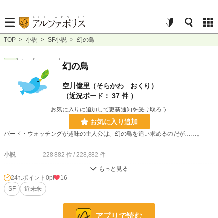
TOP
>
小説
>
SF小説
>
幻の鳥
SF
完結
ｼｮｰﾄｼｮｰﾄ
幻の鳥
空川億里（そらかわ おくり）
（近況ボード：
37 件
）
お気に入りに追加して更新通知を受け取ろう
お気に入り追加
バード・ウォッチングが趣味の主人公は、幻の鳥を追い求めるのだが……。
小説
228,882 位 / 228,882 件
SF
6,744 位 / 6,744 件
24h.ポイント
0pt
16
お気に入り
SF
近未来
2
24h.ポイント
0 pt
アプリで読む