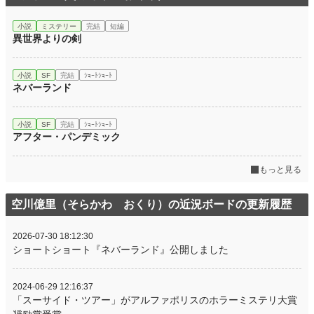
小説
ミステリー
完結
短編
異世界よりの剣
小説
SF
完結
ｼｮｰﾄｼｮｰﾄ
ネバーランド
小説
SF
完結
ｼｮｰﾄｼｮｰﾄ
アフター・パンデミック
もっと見る
空川億里（そらかわ おくり）の近況ボードの更新履歴
2026-07-30 18:12:30
ショートショート『ネバーランド』公開しました
2024-06-29 12:16:37
「スーサイド・ツアー」がアルファポリスのホラーミステリ大賞