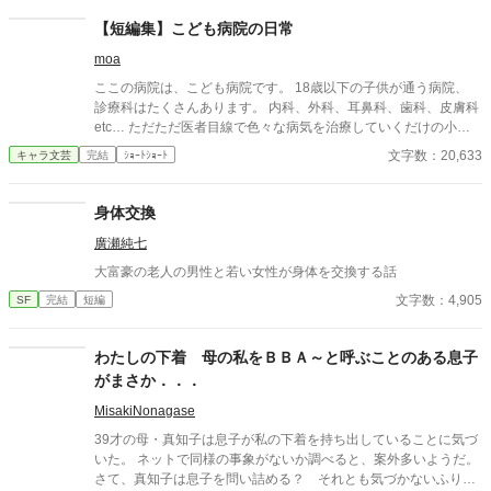
【短編集】こども病院の日常
moa
ここの病院は、こども病院です。 18歳以下の子供が通う病院、
診療科はたくさんあります。 内科、外科、耳鼻科、歯科、皮膚科
etc… ただただ医者目線で色々な病気を治療していくだけの小説
です。 恋愛要素などは一切ありません。 密着病院24時！的な感
文字数：20,633
キャラ文芸
完結
ｼｮｰﾄｼｮｰﾄ
じです。 人物像などは表記していない為、読者様のご想像にお任
せします。 ※泣く表現、痛い表現など嫌いな方は読むのをお控え
ください。 歯科以外の医療知識はそこまで詳しくないのですみま
身体交換
せんがご了承ください。
廣瀬純七
大富豪の老人の男性と若い女性が身体を交換する話
文字数：4,905
SF
完結
短編
わたしの下着 母の私をＢＢＡ～と呼ぶことのある息子
がまさか．．．
MisakiNonagase
39才の母・真知子は息子が私の下着を持ち出していることに気づ
いた。 ネットで同様の事象がないか調べると、案外多いようだ。
さて、真知子は息子を問い詰める？ それとも気づかないふりを