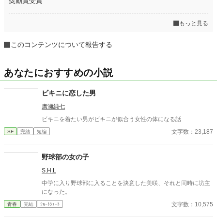
奨励賞受賞
もっと見る
このコンテンツについて報告する
あなたにおすすめの小説
ビキニに恋した男
廣瀬純七
ビキニを着たい男がビキニが似合う女性の体になる話
文字数：23,187
SF
完結
短編
野球部の女の子
S.H.L
中学に入り野球部に入ることを決意した美咲、それと同時に坊主
になった。
文字数：10,575
青春
完結
ｼｮｰﾄｼｮｰﾄ