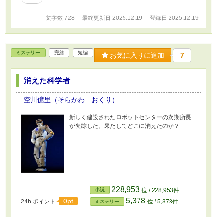
文字数 728
最終更新日 2025.12.19
登録日 2025.12.19
ミステリー
完結
短編
お気に入りに追加
7
消えた科学者
空川億里（そらかわ おくり）
新しく建設されたロボットセンターの次期所長
が失踪した。果たしてどこに消えたのか？
228,953
小説
位 / 228,953件
5,378
0pt
24h.ポイント
位 / 5,378件
ミステリー