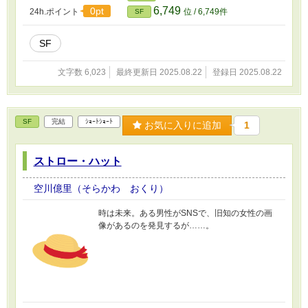
6,749
0pt
24h.ポイント
位 / 6,749件
SF
SF
文字数 6,023
最終更新日 2025.08.22
登録日 2025.08.22
SF
完結
ｼｮｰﾄｼｮｰﾄ
お気に入りに追加
1
ストロー・ハット
空川億里（そらかわ おくり）
時は未来。ある男性がSNSで、旧知の女性の画
像があるのを発見するが……。