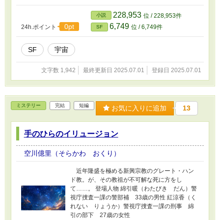
228,953
小説
位 / 228,953件
6,749
0pt
24h.ポイント
位 / 6,749件
SF
SF
宇宙
文字数 1,942
最終更新日 2025.07.01
登録日 2025.07.01
ミステリー
完結
短編
お気に入りに追加
13
手のひらのイリュージョン
空川億里（そらかわ おくり）
近年隆盛を極める新興宗教のグレート・ハン
ド教。が、その教祖が不可解な死に方をし
て……。 登場人物 綿引暖（わたびき だん）警
視庁捜査一課の警部補 33歳の男性 紅涼香（く
れない りょうか）警視庁捜査一課の刑事 綿
引の部下 27歳の女性