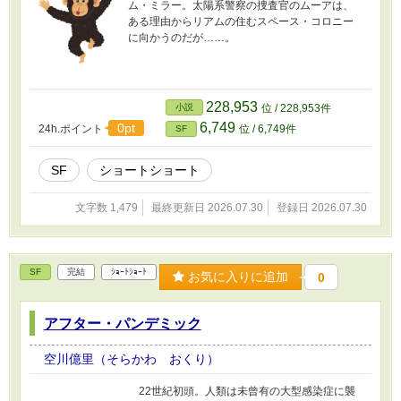
ム・ミラー。太陽系警察の捜査官のムーアは、
ある理由からリアムの住むスペース・コロニー
に向かうのだが……。
228,953
小説
位 / 228,953件
6,749
0pt
24h.ポイント
位 / 6,749件
SF
SF
ショートショート
文字数 1,479
最終更新日 2026.07.30
登録日 2026.07.30
SF
完結
ｼｮｰﾄｼｮｰﾄ
お気に入りに追加
0
アフター・パンデミック
空川億里（そらかわ おくり）
22世紀初頭。人類は未曾有の大型感染症に襲