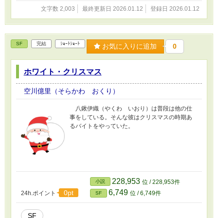
文字数 2,003
最終更新日 2026.01.12
登録日 2026.01.12
SF
完結
ｼｮｰﾄｼｮｰﾄ
お気に入りに追加
0
ホワイト・クリスマス
空川億里（そらかわ おくり）
八鍬伊織（やくわ いおり）は普段は他の仕
事をしている。そんな彼はクリスマスの時期あ
るバイトをやっていた。
228,953
小説
位 / 228,953件
6,749
0pt
24h.ポイント
位 / 6,749件
SF
SF