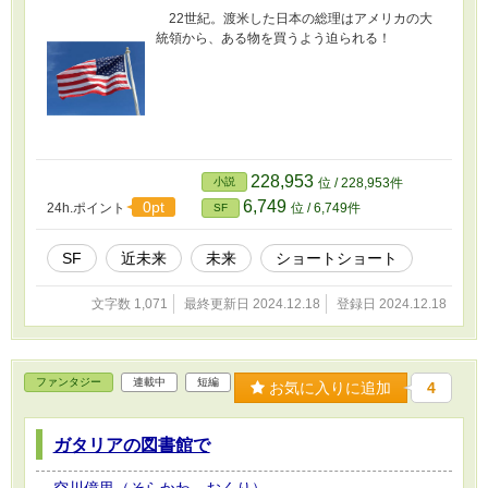
22世紀。渡米した日本の総理はアメリカの大
統領から、ある物を買うよう迫られる！
228,953
小説
位 / 228,953件
6,749
0pt
24h.ポイント
位 / 6,749件
SF
SF
近未来
未来
ショートショート
文字数 1,071
最終更新日 2024.12.18
登録日 2024.12.18
ファンタジー
連載中
短編
お気に入りに追加
4
ガタリアの図書館で
空川億里（そらかわ おくり）