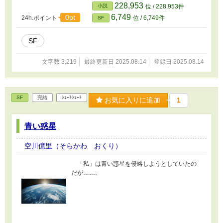
228,953
小説
位 / 228,953件
6,749
0pt
24h.ポイント
位 / 6,749件
SF
SF
文字数 3,219
最終更新日 2025.08.14
登録日 2025.08.14
SF
完結
ｼｮｰﾄｼｮｰﾄ
お気に入りに追加
1
青い惑星
空川億里（そらかわ おくり）
「私」は青い惑星を侵略しようとしていたの
だが……。