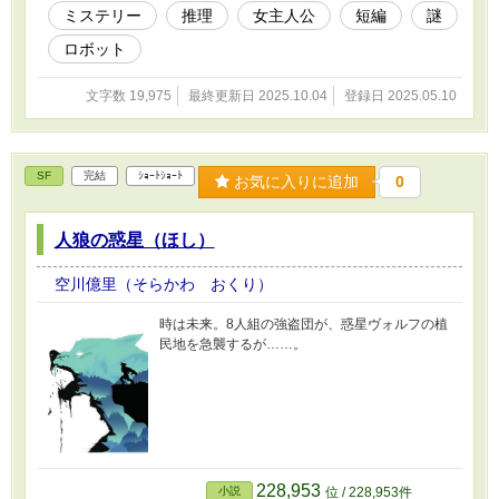
ミステリー
推理
女主人公
短編
謎
ロボット
文字数 19,975
最終更新日 2025.10.04
登録日 2025.05.10
SF
完結
ｼｮｰﾄｼｮｰﾄ
お気に入りに追加
0
人狼の惑星（ほし）
空川億里（そらかわ おくり）
時は未来。8人組の強盗団が、惑星ヴォルフの植
民地を急襲するが……。
228,953
小説
位 / 228,953件