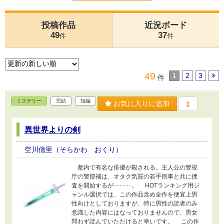
投稿作品
近況ボード
49
37
件
件
49
1
2
3
件
ミステリー
完結
短編
お気に入りに追加
1
異世界よりの剣
空川億里（そらかわ おくり）
都内で有名な俳優が殺される。主人公の警視
庁の警部補は、オタク気質の若手刑事と共に捜
査を開始するが‥‥‥。 HOTランキング用ジ
ャンル選択では、この作品含め全作を便宜上男
性向けとしておりますが、特に男性の読者のみ
意識した内容にはなっておりませんので、男女
問わず読んでいただけると幸いです。 この作