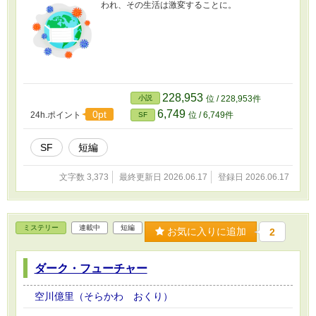
われ、その生活は激変することに。
228,953
小説
位 / 228,953件
6,749
0pt
24h.ポイント
位 / 6,749件
SF
SF
短編
文字数 3,373
最終更新日 2026.06.17
登録日 2026.06.17
ミステリー
連載中
短編
お気に入りに追加
2
ダーク・フューチャー
空川億里（そらかわ おくり）