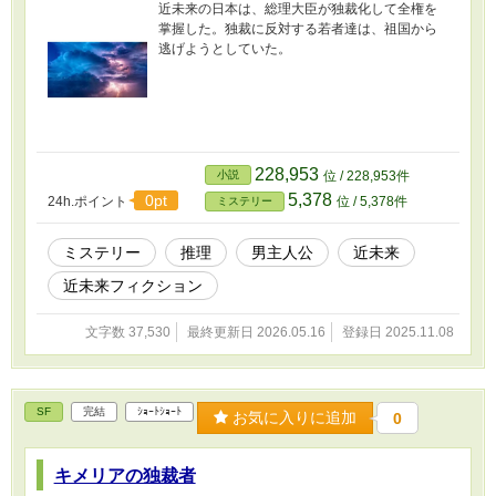
近未来の日本は、総理大臣が独裁化して全権を
掌握した。独裁に反対する若者達は、祖国から
逃げようとしていた。
228,953
小説
位 / 228,953件
5,378
0pt
24h.ポイント
位 / 5,378件
ミステリー
ミステリー
推理
男主人公
近未来
近未来フィクション
文字数 37,530
最終更新日 2026.05.16
登録日 2025.11.08
SF
完結
ｼｮｰﾄｼｮｰﾄ
お気に入りに追加
0
キメリアの独裁者