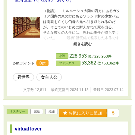
（物語） ミルルーシュ大陸の西方にあるガタ
リア国内の東の方にあるソランド村の少女パム
は両親を亡くし伯母の元へ引き取られるのだ
が、そこでのいじめに耐えかねて家を出る。
そんな彼女の人生には、思わぬ事件が待ち受け
ていた。 最初1話完結で発表した本作です
が、最初の話をプロローグとして、今後続けて
執筆・発表いたしますので、よろしくお願いし
ます。 登場人物 パム ソランド村で生まれ
228,953
小説
位 / 228,953件
育った少女。17歳。 チャーダラ・トワメ
53,362
0pt
24h.ポイント
位 / 53,362件
ファンタジー
ク チャーダラ伯爵家の長男で、準伯爵。
シェンカ・キュルン 女性の魔導士。 ダランサ 矛
の使い手。ミルルーシュ大陸の海を隔てて南方
異世界
女主人公
にあるザイカン大陸北部に住む「砂漠の民」の
出身。髪は弁髪に結っている。 人間以外の種族
文字数 12,811
最終更新日 2024.11.13
登録日 2023.07.14
フィア・ルー 大人の平均身長が1グラウト（約
20センチ）。トンボのような羽で、空を飛べ
る。男女問わず緑色の髪は、短く刈り込んでい
る。 地名など パロップ城 ガタリア王国南部にあ
ミステリー
完結
短編
お気に入りに追加
5
る温暖な都市。有名なパロップ図書館がある。
virtual lover