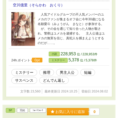
空川億里（そらかわ おくり）
人気アイドルグループの不人気メンバーのユ
メカのファンが集まるオフ会に今年30歳になる
名願愛斗（みょうがん まなと）が参加する。
が、その会を通じて知り合った人物が殺さ
れ、警察はユメカを逮捕する。 主人公達はユ
メカの無実を信じ、真犯人を捕まえようとする
のだが……。
228,953
小説
位 / 228,953件
5,378
0pt
24h.ポイント
位 / 5,378件
ミステリー
ミステリー
推理
男主人公
短編
サスペンス
どんでん返し
文字数 23,560
最終更新日 2024.10.25
登録日 2024.08.02
SF
完結
ｼｮｰﾄｼｮｰﾄ
お気に入りに追加
0