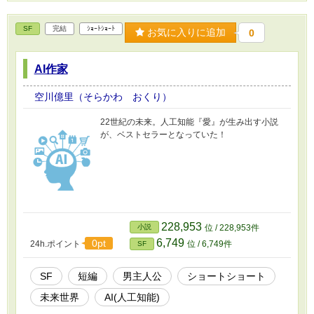
SF
完結
ｼｮｰﾄｼｮｰﾄ
お気に入りに追加
0
AI作家
空川億里（そらかわ おくり）
22世紀の未来。人工知能『愛』が生み出す小説
が、ベストセラーとなっていた！
228,953
小説
位 / 228,953件
6,749
0pt
24h.ポイント
位 / 6,749件
SF
SF
短編
男主人公
ショートショート
未来世界
AI(人工知能)