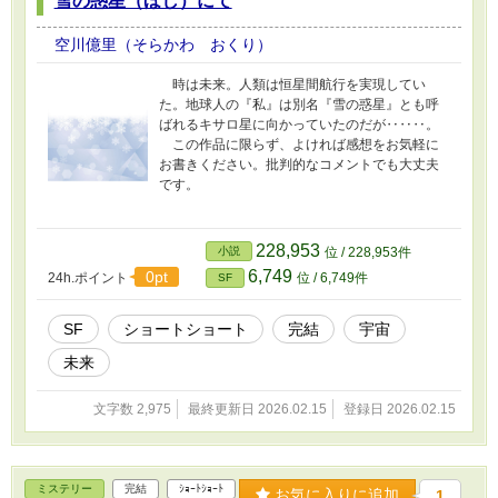
雪の惑星（ほし）にて
空川億里（そらかわ おくり）
時は未来。人類は恒星間航行を実現してい
た。地球人の『私』は別名『雪の惑星』とも呼
ばれるキサロ星に向かっていたのだが‥‥‥。
この作品に限らず、よければ感想をお気軽に
お書きください。批判的なコメントでも大丈夫
です。
228,953
小説
位 / 228,953件
6,749
0pt
24h.ポイント
位 / 6,749件
SF
SF
ショートショート
完結
宇宙
未来
文字数 2,975
最終更新日 2026.02.15
登録日 2026.02.15
ミステリー
完結
ｼｮｰﾄｼｮｰﾄ
お気に入りに追加
1