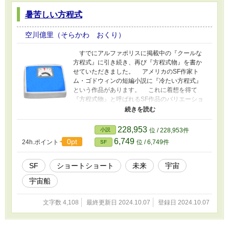
暑苦しい方程式
空川億里（そらかわ おくり）
すでにアルファポリスに掲載中の『クールな
方程式』に引き続き、再び『方程式物』を書か
せていただきました。 アメリカのSF作家ト
ム・ゴドウィンの短編小説に『冷たい方程式』
という作品があります。 これに着想を得て
『方程式物』と呼ばれるSF作品のバリエーショ
ンが数多く書かれてきました。 以前私も微力
ながら挑戦し『クールな方程式』を書きまし
た。今回は2度目の挑戦です。 舞台は22世紀
228,953
小説
位 / 228,953件
の宇宙。ぎりぎりの燃料しか積んでいない緊急
6,749
0pt
24h.ポイント
位 / 6,749件
SF
艇に密航者がいました。 この密航者を宇宙空
間に遺棄しないと緊急艇は目的地の惑星で墜落
しかねないのですが……。
SF
ショートショート
未来
宇宙
宇宙船
文字数 4,108
最終更新日 2024.10.07
登録日 2024.10.07