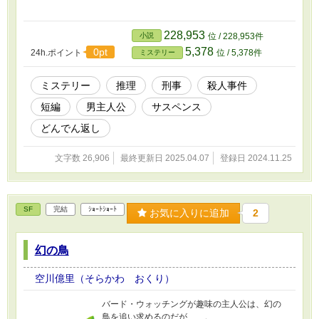
228,953
小説
位 / 228,953件
5,378
0pt
24h.ポイント
位 / 5,378件
ミステリー
ミステリー
推理
刑事
殺人事件
短編
男主人公
サスペンス
どんでん返し
文字数 26,906
最終更新日 2025.04.07
登録日 2024.11.25
SF
完結
ｼｮｰﾄｼｮｰﾄ
お気に入りに追加
2
幻の鳥
空川億里（そらかわ おくり）
バード・ウォッチングが趣味の主人公は、幻の
鳥を追い求めるのだが……。