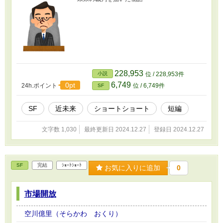
228,953
小説
位 / 228,953件
6,749
0pt
24h.ポイント
位 / 6,749件
SF
SF
近未来
ショートショート
短編
文字数 1,030
最終更新日 2024.12.27
登録日 2024.12.27
SF
完結
ｼｮｰﾄｼｮｰﾄ
お気に入りに追加
0
市場開放
空川億里（そらかわ おくり）