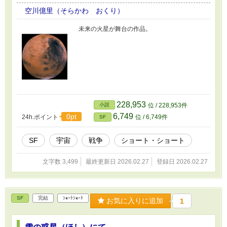
空川億里（そらかわ おくり）
未来の火星が舞台の作品。
228,953
小説
位 / 228,953件
6,749
0pt
24h.ポイント
位 / 6,749件
SF
SF
宇宙
戦争
ショート・ショート
文字数 3,499
最終更新日 2026.02.27
登録日 2026.02.27
SF
完結
ｼｮｰﾄｼｮｰﾄ
お気に入りに追加
1