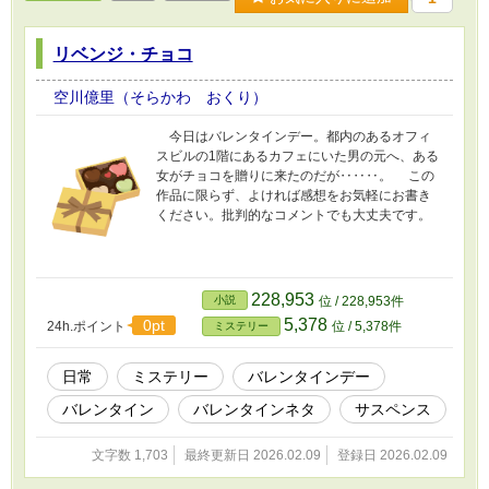
リベンジ・チョコ
空川億里（そらかわ おくり）
今日はバレンタインデー。都内のあるオフィ
スビルの1階にあるカフェにいた男の元へ、ある
女がチョコを贈りに来たのだが‥‥‥。 この
作品に限らず、よければ感想をお気軽にお書き
ください。批判的なコメントでも大丈夫です。
228,953
小説
位 / 228,953件
5,378
0pt
24h.ポイント
位 / 5,378件
ミステリー
日常
ミステリー
バレンタインデー
バレンタイン
バレンタインネタ
サスペンス
文字数 1,703
最終更新日 2026.02.09
登録日 2026.02.09