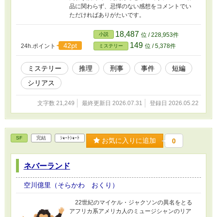
品に関わらず、忌憚のない感想をコメントでい
ただければありがたいです。
18,487
小説
位 / 228,953件
149
42pt
24h.ポイント
位 / 5,378件
ミステリー
ミステリー
推理
刑事
事件
短編
シリアス
文字数 21,249
最終更新日 2026.07.31
登録日 2026.05.22
SF
完結
ｼｮｰﾄｼｮｰﾄ
お気に入りに追加
0
ネバーランド
空川億里（そらかわ おくり）
22世紀のマイケル・ジャクソンの異名をとる
アフリカ系アメリカ人のミュージシャンのリア