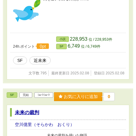
228,953
小説
位 / 228,953件
6,749
0pt
24h.ポイント
位 / 6,749件
SF
SF
近未来
文字数 795
最終更新日 2025.02.08
登録日 2025.02.08
SF
完結
ｼｮｰﾄｼｮｰﾄ
お気に入りに追加
0
未来の裁判
空川億里（そらかわ おくり）
未来の裁判を描いた物語