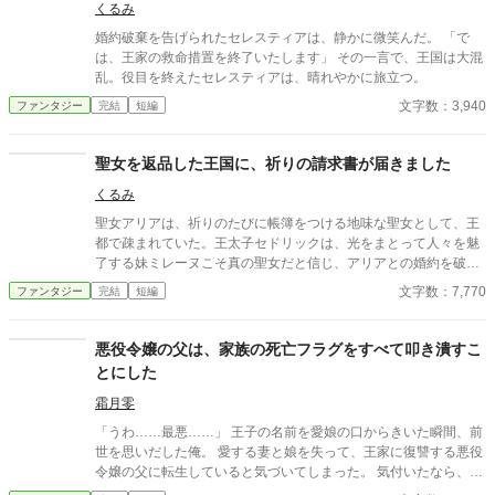
くるみ
失った令嬢が、思いがけない波乱に巻き込まれていく。全てを諦
めたはずの人生で、彼女を待ち受ける未来とは──
婚約破棄を告げられたセレスティアは、静かに微笑んだ。 「で
は、王家の救命措置を終了いたします」 その一言で、王国は大混
乱。役目を終えたセレスティアは、晴れやかに旅立つ。
文字数：3,940
ファンタジー
完結
短編
聖女を返品した王国に、祈りの請求書が届きました
くるみ
聖女アリアは、祈りのたびに帳簿をつける地味な聖女として、王
都で疎まれていた。王太子セドリックは、光をまとって人々を魅
了する妹ミレーヌこそ真の聖女だと信じ、アリアとの婚約を破棄
し、聖女職からも解任する。 だが、アリアの帳簿には、王国が十
文字数：7,770
ファンタジー
完結
短編
年間受けてきた奇跡の代価がすべて記録されていた。傷の治癒、
結界の維持、王太子の命を救った祈り。その代価を、彼女は一人
で立て替え続けていたのだった。 聖印を返した瞬間、王国には未
悪役令嬢の父は、家族の死亡フラグをすべて叩き潰すこ
払いの祈りの請求が届きはじめる。アリアは王都を去り、辺境の
とにした
灰狼領で、奇跡を誰か一人に背負わせないための「祈り会計所」
を開く。
霜月零
「うわ……最悪……」 王子の名前を愛娘の口からきいた瞬間、前
世を思いだした俺。 愛する妻と娘を失って、王家に復讐する悪役
令嬢の父に転生していると気づいてしまった。 気付いたなら、妻
と娘の死亡フラグは破壊するよ。 まだ二人とも生きてるからね。