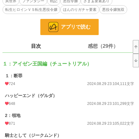
異世界
ファンタジー
戦記
悪役令嬢
ざまぁ要素あり
ファンタジー
2,573 位 / 53,243 件
転生ヒロインＶＳ転生悪役令嬢
ほんのりガチャ要素
悪役令嬢無双
お気に入り
702
アプリで読む
24h.ポイント
56 pt
文字数
89,244
目次
感想（29件）
更新日時
2026.03.25 21:21
初回公開日時
2024.08.29 23:10
１：アイゼン王国編（チュートリアル）
週間ポイント
322 pt (19,198 位)
１：断罪
月間ポイント
1,861 pt (16,724 位)
724
2024.08.29 23:10
4,111文字
年間ポイント
108,089 pt (5,588 位)
ハッピーエンド（ゲルダ）
648
2024.08.29 23:10
1,299文字
累計ポイント
308,649 pt (14,861 位)
2：領地
871
2024.08.29 23:10
5,022文字
騎士として（ジークムンド）