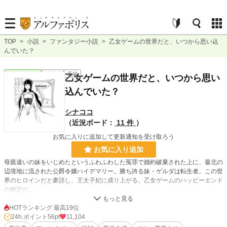
TOP
>
小説
>
ファンタジー小説
>
乙女ゲームの世界だと、いつから思い込
んでいた？
ファンタジー
連載中
長編
乙女ゲームの世界だと、いつから思い
込んでいた？
シナココ
（近況ボード：
11 件
）
お気に入りに追加して更新通知を受け取ろう
お気に入り追加
母親違いの妹をいじめたというふわふわした冤罪で婚約破棄された上に、最北の
辺境地に流された公爵令嬢ハイデマリー。勝ち誇る妹・ゲルダは転生者。この世
界のヒロインだと豪語し、王太子妃に成り上がる。乙女ゲームのハッピーエンド
の確定だ。
……乙女ゲームが終わったら、戦争ストラテジーゲームが始まるのだ。
HOTランキング 最高19位
24h.ポイント
56pt
11,104
小説
14,970 位 / 228,572 件