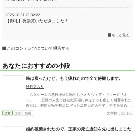
2025-10-31 21:32:22
【御礼】奨励賞いただきました！
もっと見る
このコンテンツについて報告する
あなたにおすすめの小説
時は戻ったけど、もう疲れたので全て傍観します。
秋月アムリ
乙女ゲームの悪役令嬢に転生したオリヴィア・ヴァーミリオ
ン。 一度目の人生では破滅回避に奔走するも虚しく断罪された
彼女は、時間が転生時点に戻った二度目の人生で、全てを諦めて
いた。 もう疲れた。どうせ無駄なら、せめて断罪の日まで穏や
文字数：23,166
恋愛
完結
短編
かに眠って過ごしたい──そう願い、積極的に引きこもり傍観を決
め込むオリヴィア。 だが、一周目では冷淡だったはずの婚約
者・セドリック王子が、なぜか彼女に献身的な優しさを見せ、
婚約破棄されたので、王家の死亡通知を先に出しました
「今度こそ、私が君を守る」と誓うのだ。 運命に抗う気力さえ