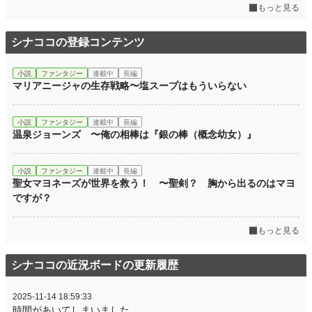
もっと見る
シナココの登録コンテンツ
小説
ファンタジー
連載中
長編
マリアニージャの生存戦略〜塩スープはもういらない
小説
ファンタジー
連載中
長編
温泉ジョーンズ 〜俺の相棒は『銀の棒（概念幼女）』
小説
ファンタジー
連載中
長編
聖女マヨネーズが世界を救う！ 〜聖剣？ 胸から出るのはマヨ
ですが？
もっと見る
シナココの近況ボードの更新履歴
2025-11-14 18:59:33
時間があいてしまいました