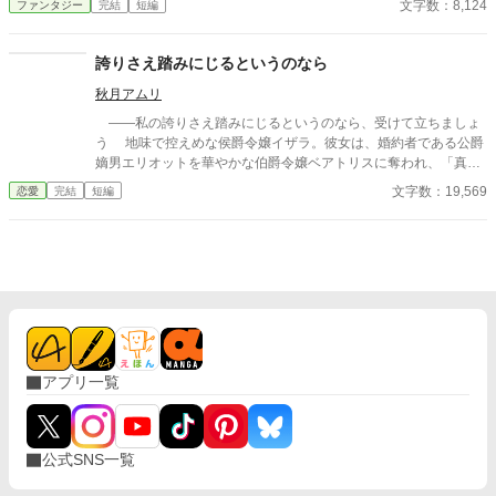
文字数：8,124
ファンタジー
完結
短編
物語の通りになんて、させるか！ ※他サイトにも掲載中
誇りさえ踏みにじるというのなら
秋月アムリ
――私の誇りさえ踏みにじるというのなら、受けて立ちましょ
う 地味で控えめな侯爵令嬢イザラ。彼女は、婚約者である公爵
嫡男エリオットを華やかな伯爵令嬢ベアトリスに奪われ、「真実
の愛」を見つけたという身勝手な理由で一方的に婚約破棄を突き
文字数：19,569
恋愛
完結
短編
つけられる。 ベアトリスからは地味で退屈な女と公然と蔑ま
れ、尊厳を踏みにじられたイザラ。 だが、彼女は涙を見せず、
侯爵家の誇りを守るため不当な破棄を断固として拒否。たった一
人で反撃の証拠集めを開始する。 彼女が助力を求めたのは、社
交界から距離を置き、冷徹と噂される辺境伯アレクシス。彼は、
イザラの持つ鋼のような意志と冷静な知性を見抜き、彼女の非公
式な協力者となる。 しかし、そんな彼女を待っていたのは「辺
境伯と不貞を働いている」という、さらに悪質な濡れ衣だった―
―
アプリ一覧
公式SNS一覧