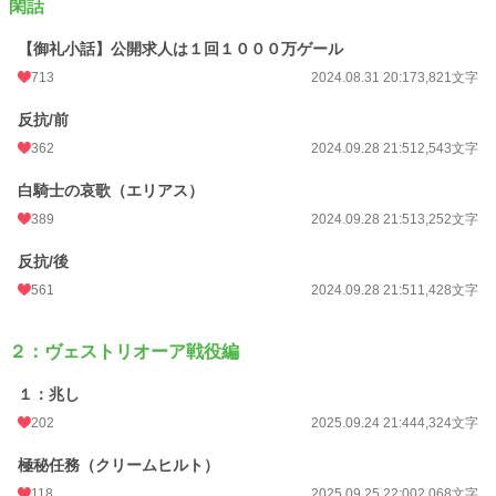
閑話
【御礼小話】公開求人は１回１０００万ゲール
713
2024.08.31 20:17
3,821文字
反抗/前
362
2024.09.28 21:51
2,543文字
白騎士の哀歌（エリアス）
389
2024.09.28 21:51
3,252文字
反抗/後
561
2024.09.28 21:51
1,428文字
２：ヴェストリオーア戦役編
１：兆し
202
2025.09.24 21:44
4,324文字
極秘任務（クリームヒルト）
118
2025.09.25 22:00
2,068文字