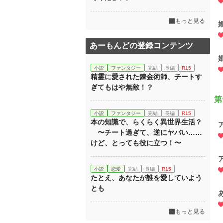
もっと見る
あーもんどの登録コンテンツ
小説
ファンタジー
完結
長編
R15
精霊に愛された錬金術師、チートす
ぎてもはや無敵！？
第
小説
ファンタジー
完結
長編
R15
本の知識で、らくらく異世界生活？
〜チート過ぎて、逆にヤバい……
けど、とっても役に立つ！〜
小説
恋愛
完結
長編
R15
たとえ、あなたが誰を愛していよう
とも
もっと見る