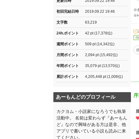
更新日時
2019.09.22 19:46
※
初回完結日時
2019.09.22 19:46
※
文字数
63,219
24h.ポイント
42 pt (17,378位)
小
週間ポイント
509 pt (14,342位)
月間ポイント
2,094 pt (15,492位)
年間ポイント
35,079 pt (13,570位)
累計ポイント
4,205,448 pt (1,008位)
序
あーもんどのプロフィール
カクヨム・小説家になろうでも執筆
活動中。 名前は変わらず『あーもん
ど』なので興味がある方は是非、他
アプリで書いている小説も読みに来
てください。