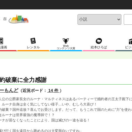
Web
稿漫画
レンタル
絵本ひろば
ビジ
コンテンツ大賞
約破棄に全力感謝
ーもんど
（近況ボード：
14 件
）
人公の公爵家長女のルーナ・マルティネスはあるパーティーで婚約者の王太子殿下
、ルーナ自身は全く気にしてない様子....いや、むしろ大喜び！
約破棄？国外追放？喜んでお受けします。だって、もうこれで国のために“力”を使
はルーナは世界最強の魔導師で！？
ーナが居なくなったことにより、国は滅びの一途を辿る！
滅び行く国を遠目から眺めるのは大変面白いですね」