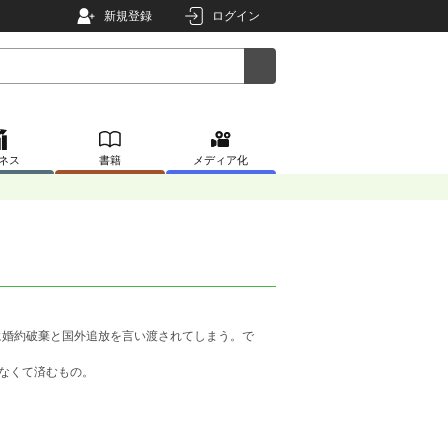
新規登録
ログイン
ネス
書籍
メディア化
に婚約破棄と国外追放を言い渡されてしまう。で
わなくて済むもの。