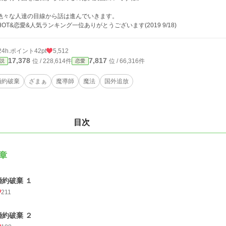
色々な人達の目線から話は進んでいきます。
HOT&恋愛&人気ランキング一位ありがとうございます(2019 9/18)
24h.ポイント
42pt
5,512
17,378
7,817
位 / 228,614件
位 / 66,316件
説
恋愛
婚約破棄
ざまぁ
魔導師
魔法
国外追放
目次
章
婚約破棄 １
211
婚約破棄 ２