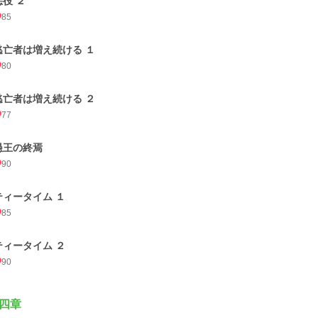
悪役 ２
85
逃亡者は増え続ける １
80
逃亡者は増え続ける ２
77
愚王の終焉
90
ティータイム １
85
ティータイム ２
90
四章