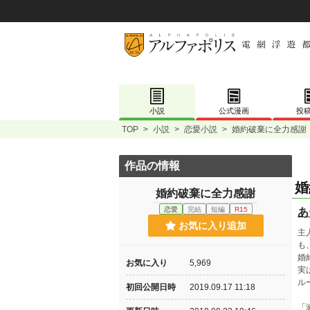
小説
公式漫画
投
TOP
>
小説
>
恋愛小説
>
婚約破棄に全力感謝
作品の情報
婚
婚約破棄に全力感謝
恋愛
完結
短編
R15
あ
お気に入り追加
主
も
婚
お気に入り
5,969
実
ル
初回公開日時
2019.09.17 11:18
「