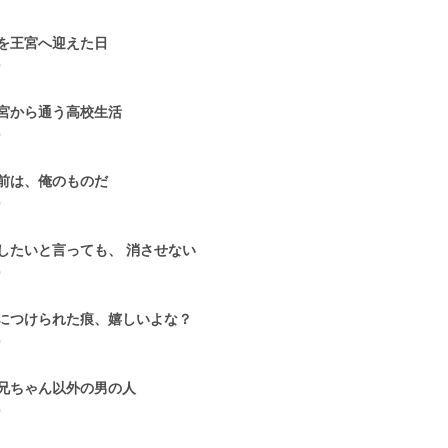
を王宮へ迎えた日
0
宮から通う高校生活
0
前は、俺のものだ
0
したいと言っても、 消させない
0
につけられた痕、嬉しいよな？
0
兄ちゃん以外の男の人
0