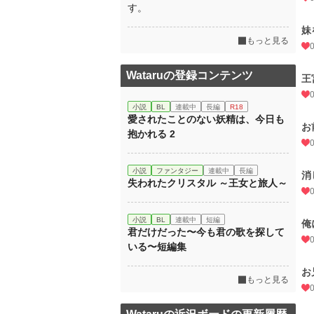
す。
妹
もっと見る
Wataruの登録コンテンツ
王
小説
BL
連載中
長編
R18
愛されたことのない妖精は、今日も
お
抱かれる 2
小説
ファンタジー
連載中
長編
消
失われたクリスタル ～王女と旅人～
小説
BL
連載中
短編
俺
君だけだった〜今も君の歌を探して
いる〜短編集
お
もっと見る