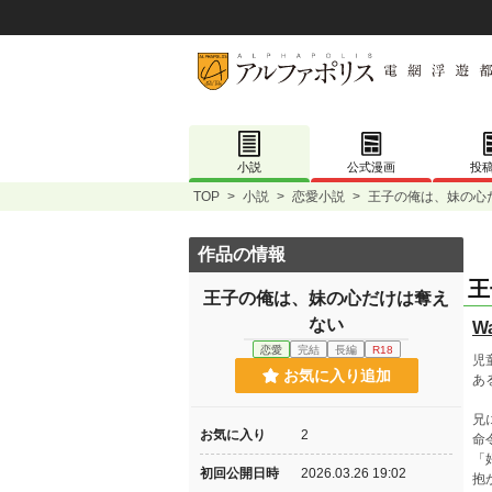
小説
公式漫画
投
TOP
>
小説
>
恋愛小説
>
王子の俺は、妹の心
作品の情報
王
王子の俺は、妹の心だけは奪え
ない
Wa
恋愛
完結
長編
R18
児
お気に入り追加
あ
兄
お気に入り
2
命
「
初回公開日時
2026.03.26 19:02
抱