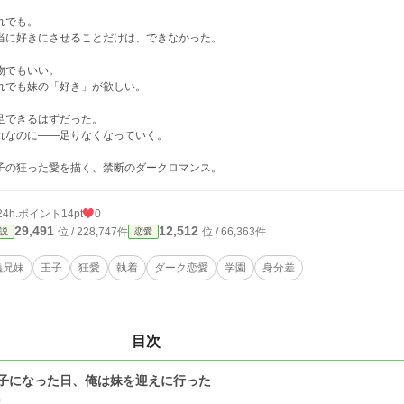
れでも。
当に好きにさせることだけは、できなかった。
物でもいい。
れでも妹の「好き」が欲しい。
足できるはずだった。
れなのに――足りなくなっていく。
子の狂った愛を描く、禁断のダークロマンス。
24h.ポイント
14pt
0
29,491
12,512
位 / 228,747件
位 / 66,363件
説
恋愛
義兄妹
王子
狂愛
執着
ダーク恋愛
学園
身分差
目次
子になった日、俺は妹を迎えに行った
0