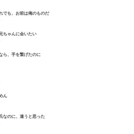
れでも、お前は俺のものだ
0
兄ちゃんに会いたい
0
なら、手を繋げたのに
0
0
めん
0
氏なのに、違うと思った
0