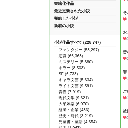
書籍化作品
最近更新された小説
そ
完結した小説
新着の小説
お
小説作品すべて (228,747)
ファンタジー (53,297)
昔
恋愛 (66,363)
ミステリー (5,380)
ホラー (8,503)
罪
SF (6,733)
キャラ文芸 (5,634)
ライト文芸 (9,591)
ご
青春 (7,919)
現代文学 (9,621)
大衆娯楽 (6,070)
経済・企業 (436)
彼
歴史・時代 (3,219)
児童書・童話 (4,654)
絵本 (1,047)