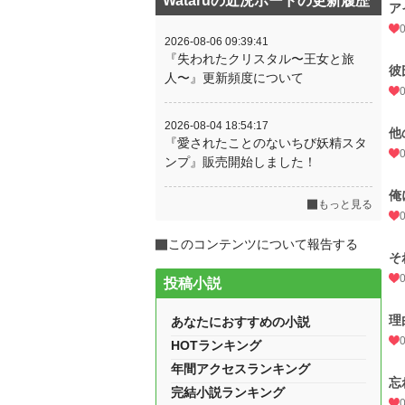
Wataruの近況ボードの更新履歴
ア
2026-08-06 09:39:41
『失われたクリスタル〜王女と旅
彼
人〜』更新頻度について
2026-08-04 18:54:17
他
『愛されたことのないちび妖精スタ
ンプ』販売開始しました！
俺
もっと見る
このコンテンツについて報告する
そ
投稿小説
理
あなたにおすすめの小説
HOTランキング
年間アクセスランキング
忘
完結小説ランキング