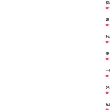
初
嬉
触
優
一
好
私