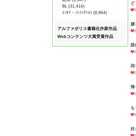
ど
BL (31,416)
ｴｯｾｲ・ﾉﾝﾌｨｸｼｮﾝ (8,864)
嬉
アルファポリス書籍化作家作品
Webコンテンツ大賞受賞作品
誰
同
帰
も
好