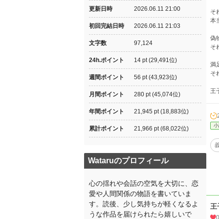
更新日時
2026.06.11 21:00
そ
本
初回完結日時
2026.06.11 21:03
偽
文字数
97,124
そ
24h.ポイント
14 pt (29,491位)
満
そ
週間ポイント
56 pt (43,923位)
王
月間ポイント
280 pt (45,074位)
年間ポイント
21,945 pt (18,883位)
小
累計ポイント
21,966 pt (68,022位)
Wataruのプロフィール
心の揺れや会話の空気を大切に、恋
愛や人間関係の物語を書いていま
す。読後、少し気持ちが軽くなるよ
王
うな作品を届けられたら嬉しいで