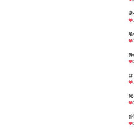
選
離
静
は
減
普