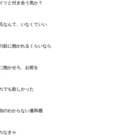
イツと付き合う気か？
0
氏なんて、いなくていい
0
の奴に抱かれるくらいなら
0
に抱かせろ、お前を
0
れでも欲しかった
0
由のわからない違和感
0
れなきゃ
0