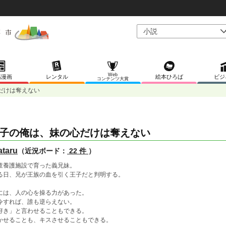
Web
稿漫画
レンタル
絵本ひろば
ビジ
コンテンツ大賞
だけは奪えない
子の俺は、妹の心だけは奪えない
taru
（近況ボード：
22 件
）
童養護施設で育った義兄妹。
る日、兄が王族の血を引く王子だと判明する。
には、人の心を操る力があった。
令すれば、誰も逆らえない。
好き」と言わせることもできる。
かせることも、キスさせることもできる。