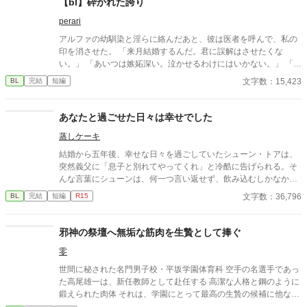
【bl】砕かれた誇り
司。 だが湊の隣には、自分を支え続けてくれた医師のα・神崎伊
perari
織がいた。 「あなたは俺を捨てたでしょう」 後悔に苦しむα、執
着する第二のα、そして希少Ωを巡る陰謀。 もう二度と傷つきた
アルファの幼馴染と淫らに絡んだあと、彼は医者を呼んで、私の
くないΩが最後に選ぶ相手とは――。 捨てた側の後悔と執着が加
印を消させた。 「来月結婚するんだ。君に誤解はさせたくな
速する、すれ違いオメガバースBL。
い。」 「あいつは嫉妬深い。泣かせるわけにはいかない。」 「君
ももう年頃の残り物のオメガだろ？ 俺の印をつけたまま、他の
文字数：15,423
BL
完結
短編
アルファとお見合いするなんてありえない。」 彼は冷たく、けれ
どどこか薄情な笑みを浮かべながら、一枚の小切手を私に投げ渡
す。 「長い間、俺に従ってきたんだから、君を傷つけたりはしな
あなたと過ごせた日々は幸せでした
い。」 「結婚の日には招待状を送る。必ず来て、席につけよ。」
蒸しケーキ
--- いくつかのコメントを拝見し、大変申し訳なく思っておりま
す。 私は現在日本語を勉強しており、この文章はAI作品ではあり
結婚から五年後、幸せな日々を過ごしていたシューン・トアは、
ませんが、 一部に翻訳ソフトを使用しています。 もし読んでくだ
突然義父に「息子と別れてやってくれ」と冷酷に告げられる。そ
さる中で日本語のおかしな点をご指摘いただけましたら、 本当に
んな言葉にシューンは、何一つ言い返せず、飲み込むしかなかっ
ありがたく思います。
た。そして、夫であるアインス・キールに離婚を切り出すが、ア
文字数：36,796
BL
完結
短編
R15
インスがそう簡単にシューンを手離す訳もなく......。
邪神の祭壇へ無垢な筋肉を生贄として捧ぐ
零
世間に秘された名門男子校・平坂学園体育科 空手の名選手であっ
た高尾雄一は、新任教師として赴任する 高潔な人格と鋼のように
鍛えられた肉体 それは、学園にとって最高の生贄の候補に他なら
なかった 至高の筋肉を持つ、精神を削られ意志をなくした青年を