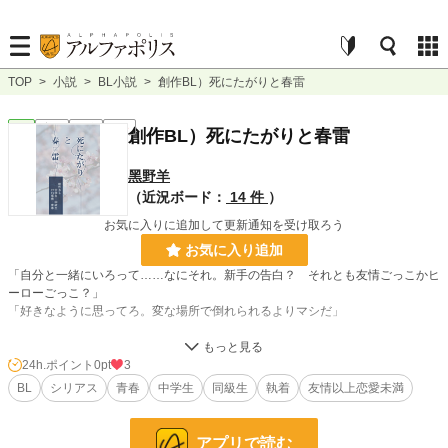
TOP
>
小説
>
BL小説
>
創作BL）死にたがりと春雷
BL
完結
長編
R15
創作BL）死にたがりと春雷
黑野羊
（近況ボード：
14 件
）
お気に入りに追加して更新通知を受け取ろう
お気に入り追加
「自分と一緒にいろって……なにそれ。新手の告白？ それとも友情ごっこかヒ
ーローごっこ？」
「好きなように思ってろ。変な場所で倒れられるよりマシだ」
中学１年の４月半ば、クラスの保健委員だった春日祐介は、中途半端な時期にや
ってきて、持病の『発作』でよく倒れる転校生・相模和都を介抱する日々に追わ
24h.ポイント
0pt
3
れていた。そんな１学期の終わり、相模が女教師に襲われているところを助けた
BL
シリアス
青春
中学生
同級生
執着
友情以上恋愛未満
春日。人形のように美しく、他人から異常な執着を受け続ける相模をそばで助け
ているうちに、春日は弱くて脆い彼の内側に渦巻く、仄暗い願いを知ってしま
う。
アプリで読む