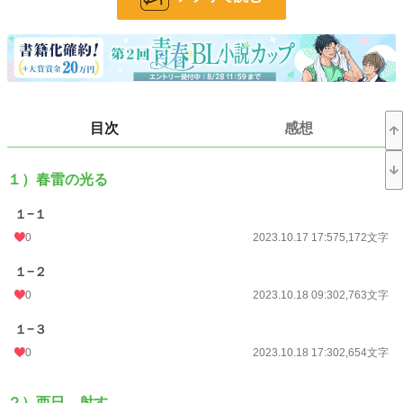
ーーー
男子中学生たちの、友情以上恋愛未満な花曇りの青春。
ーーー
小説家になろう、Pixiv、クロスフォリオに掲載中の作品です。
目次
感想
小説
228,623 位 / 228,623 件
１）春雷の光る
BL
31,393 位 / 31,393 件
１−１
お気に入り
14
0
2023.10.17 17:57
5,172文字
24h.ポイント
0 pt
１−２
文字数
72,051
0
2023.10.18 09:30
2,763文字
更新日時
2023.10.27 17:30
１−３
初回公開日時
2023.10.17 17:57
0
2023.10.18 17:30
2,654文字
初回完結日時
2023.10.27 20:12
２）西日、射す