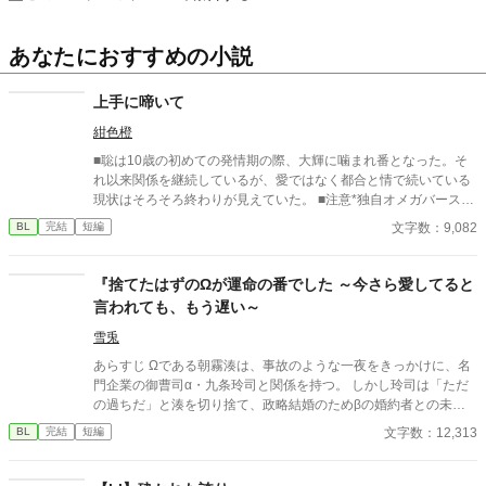
あなたにおすすめの小説
上手に啼いて
紺色橙
■聡は10歳の初めての発情期の際、大輝に噛まれ番となった。そ
れ以来関係を継続しているが、愛ではなく都合と情で続いている
現状はそろそろ終わりが見えていた。 ■注意*独自オメガバース設
定。■『それは愛か本能か』と同じ世界設定です。関係は一切な
文字数：9,082
BL
完結
短編
し。
『捨てたはずのΩが運命の番でした ～今さら愛してると
言われても、もう遅い～
雪兎
あらすじ Ωである朝霧湊は、事故のような一夜をきっかけに、名
門企業の御曹司α・九条玲司と関係を持つ。 しかし玲司は「ただ
の過ちだ」と湊を切り捨て、政略結婚のためβの婚約者との未来
を選んだ。 深く傷ついた湊は、彼の前から姿を消す。 数か月後―
文字数：12,313
BL
完結
短編
―。 湊の身体は、これまで誰も知らなかった希少な『遅咲きΩ』
として覚醒する。 その瞬間、玲司は初めて湊こそが運命の番だっ
たと知る。 「戻ってきてくれ」 今さら必死に追いかけてくる玲