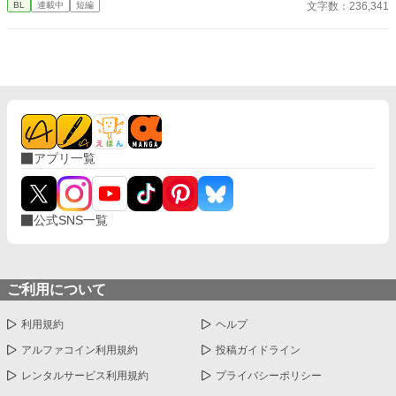
文字数：236,341
BL
連載中
短編
太古の神に捧げるため、“水”、“風”、“土”の信奉者達が暗躍する 意
志をなくし筋肉の操り人形と化した“デク” 消える教師 山奥の男子
校で繰り広げられるダークファンタジー
アプリ一覧
公式SNS一覧
ご利用について
利用規約
ヘルプ
アルファコイン利用規約
投稿ガイドライン
レンタルサービス利用規約
プライバシーポリシー