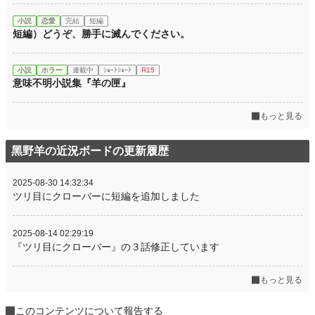
小説
恋愛
完結
短編
短編）どうぞ、勝手に滅んでください。
小説
ホラー
連載中
ｼｮｰﾄｼｮｰﾄ
R15
意味不明小説集『羊の匣』
もっと見る
黑野羊の近況ボードの更新履歴
2025-08-30 14:32:34
ツリ目にクローバーに短編を追加しました
2025-08-14 02:29:19
『ツリ目にクローバー』の３話修正しています
もっと見る
このコンテンツについて報告する