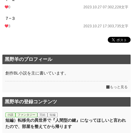
0
2023.10.27 07:30
2,228文字
７−３
3
2023.10.27 17:30
3,735文字
黑野羊のプロフィール
創作BL小説を主に書いています。
もっと見る
黑野羊の登録コンテンツ
小説
ファンタジー
完結
短編
短編）転移先の異世界で『人間型の鍵』になってほしいと言われ
たので、部屋を整えてから帰ります