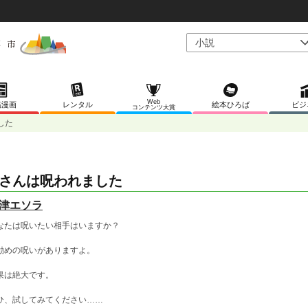
Web
稿漫画
レンタル
絵本ひろば
ビジ
コンテンツ大賞
した
さんは呪われました
津エソラ
なたは呪いたい相手はいますか？
勧めの呪いがありますよ。
果は絶大です。
ひ、試してみてください……