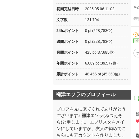
そ
初回完結日時
2025.05.06 11:02
最
文字数
131,794
24h.ポイント
0 pt (228,783位)
小
週間ポイント
0 pt (228,783位)
月間ポイント
425 pt (37,685位)
年間ポイント
6,689 pt (39,577位)
累計ポイント
48,456 pt (45,360位)
禰津エソラのプロフィール
1
プロフを見に来てくれてありがとう
ございます♪ 禰津エソラ(ねつえそ
ら)と申します。 エブリスタをメイ
ンにしていますが、友人の勧めでこ
ちらにもアカウントを作りました。