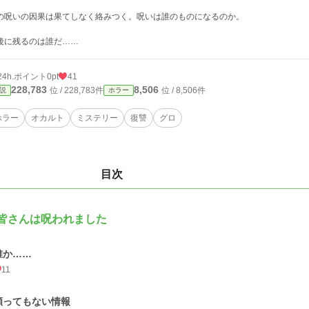
の呪いの因果は果てしなく絡みつく。呪いは誰のものになるのか。
後に残るのは誰だ……
24h.ポイント
0pt
41
228,783
8,506
位 / 228,783件
位 / 8,506件
説
ホラー
ホラー
オカルト
ミステリー
復讐
グロ
目次
 皆さんは呪われました
誰か……
11
願ってもない情報