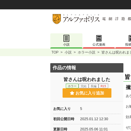
小説
公式漫画
投
TOP
>
小説
>
ホラー小説
>
皆さんは呪われま
作品の情報
皆
皆さんは呪われました
ホラー
完結
長編
R15
禰
お気に入り追加
あ
お
お気に入り
5
効
初回公開日時
2025.01.12 12:30
ぜ
更新日時
2025.05.06 11:01