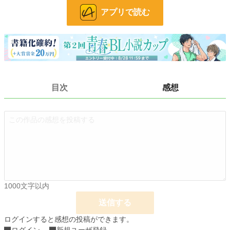
アプリで読む
文字数
64,270
更新日時
2024.07.19 21:30
初回公開日時
2024.05.04 22:16
初回完結日時
2024.07.19 21:30
週間ポイント
0 pt (228,933 位)
目次
感想
月間ポイント
14 pt (108,258 位)
年間ポイント
665 pt (95,287 位)
累計ポイント
30,378 pt (57,879 位)
1000文字以内
送信する
ログインすると感想の投稿ができます。
ログイン
新規ユーザ登録