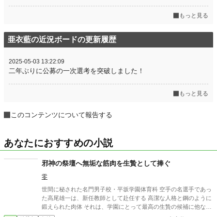
もっと見る
亜衣藍の近況ボードの更新履歴
2025-05-03 13:22:09
二年ぶりに公募の一次選考を突破しました！
もっと見る
このコンテンツについて報告する
あなたにおすすめの小説
邪神の祭壇へ無垢な筋肉を生贄として捧ぐ
零
世間に秘された名門男子校・平坂学園体育科 空手の名選手であっ
た高尾雄一は、新任教師として赴任する 高潔な人格と鋼のように
鍛えられた肉体 それは、学園にとって最高の生贄の候補に他なら
なかった 至高の筋肉を持つ、精神を削られ意志をなくした青年を