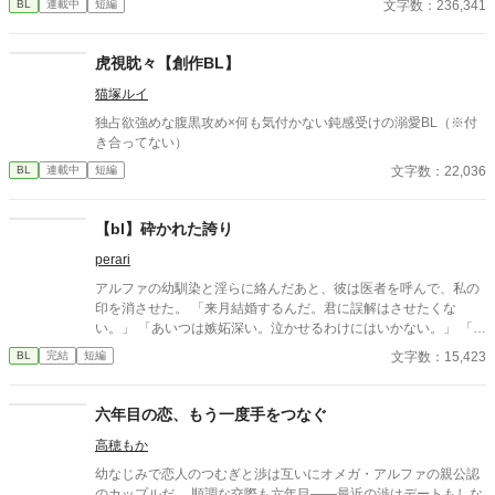
文字数：236,341
BL
連載中
短編
太古の神に捧げるため、“水”、“風”、“土”の信奉者達が暗躍する 意
志をなくし筋肉の操り人形と化した“デク” 消える教師 山奥の男子
校で繰り広げられるダークファンタジー
虎視眈々【創作BL】
猫塚ルイ
独占欲強めな腹黒攻め×何も気付かない鈍感受けの溺愛BL（※付
き合ってない）
文字数：22,036
BL
連載中
短編
【bl】砕かれた誇り
perari
アルファの幼馴染と淫らに絡んだあと、彼は医者を呼んで、私の
印を消させた。 「来月結婚するんだ。君に誤解はさせたくな
い。」 「あいつは嫉妬深い。泣かせるわけにはいかない。」 「君
ももう年頃の残り物のオメガだろ？ 俺の印をつけたまま、他の
文字数：15,423
BL
完結
短編
アルファとお見合いするなんてありえない。」 彼は冷たく、けれ
どどこか薄情な笑みを浮かべながら、一枚の小切手を私に投げ渡
す。 「長い間、俺に従ってきたんだから、君を傷つけたりはしな
六年目の恋、もう一度手をつなぐ
い。」 「結婚の日には招待状を送る。必ず来て、席につけよ。」
高穂もか
--- いくつかのコメントを拝見し、大変申し訳なく思っておりま
す。 私は現在日本語を勉強しており、この文章はAI作品ではあり
幼なじみで恋人のつむぎと渉は互いにオメガ・アルファの親公認
ませんが、 一部に翻訳ソフトを使用しています。 もし読んでくだ
のカップルだ。 順調な交際も六年目――最近の渉はデートもしな