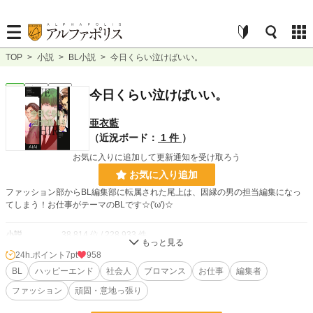
TOP
>
小説
>
BL小説
>
今日くらい泣けばいい。
BL
完結
長編
今日くらい泣けばいい。
亜衣藍
（近況ボード：
1 件
）
お気に入りに追加して更新通知を受け取ろう
お気に入り追加
ファッション部からBL編集部に転属された尾上は、因縁の男の担当編集になっ
てしまう！お仕事がテーマのBLです☆('ω')☆
小説
38,814 位 / 228,933 件
24h.ポイント
7pt
958
BL
10,634 位 / 31,452 件
BL
ハッピーエンド
社会人
ブロマンス
お仕事
編集者
お気に入り
24
ファッション
頑固・意地っ張り
24h.ポイント
7 pt