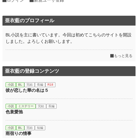
亜衣藍のプロフィール
BL小説を主に書いています。今回は初めてこちらのサイトを開設
しました。よろしくお願いします。
もっと見る
亜衣藍の登録コンテンツ
小説
BL
完結
長編
R18
彼が恋した華の名は５
小説
ミステリー
完結
長編
色衰愛弛
小説
BL
完結
短編
雨宿りの情事