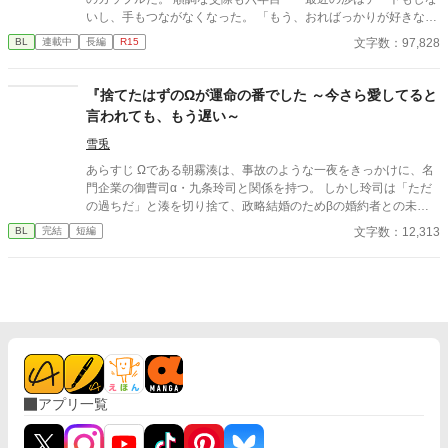
さる中で日本語のおかしな点をご指摘いただけましたら、 本当に
いし、手もつながなくなった。 「もう、おればっかりが好きなん
ありがたく思います。
やろか？」 馴ればっかりの関係に、寂しさを覚えるつむぎ。 その
文字数：97,828
BL
連載中
長編
R15
うえ、渉は二人の通う高校にやってきた美貌の転校生・沙也にか
まってばかりで。他のオメガには、優しく甘く接する恋人にもや
もやしてしまう。 嫉妬をしても、「友達なんやから面倒なことい
『捨てたはずのΩが運命の番でした ～今さら愛してると
うなって」と笑われ、遂にはお泊りまでしたと聞き…… 「そっち
言われても、もう遅い～
がその気なら、もういい！」 堪忍袋の緒が切れたつむぎは、別れ
を切り出す。すると、渉は意外な反応を……？ 倦怠期を乗り越え
雪兎
て、もう一度恋をする。幼なじみオメガバースBLです♡
あらすじ Ωである朝霧湊は、事故のような一夜をきっかけに、名
門企業の御曹司α・九条玲司と関係を持つ。 しかし玲司は「ただ
の過ちだ」と湊を切り捨て、政略結婚のためβの婚約者との未来
を選んだ。 深く傷ついた湊は、彼の前から姿を消す。 数か月後―
文字数：12,313
BL
完結
短編
―。 湊の身体は、これまで誰も知らなかった希少な『遅咲きΩ』
として覚醒する。 その瞬間、玲司は初めて湊こそが運命の番だっ
たと知る。 「戻ってきてくれ」 今さら必死に追いかけてくる玲
司。 だが湊の隣には、自分を支え続けてくれた医師のα・神崎伊
織がいた。 「あなたは俺を捨てたでしょう」 後悔に苦しむα、執
着する第二のα、そして希少Ωを巡る陰謀。 もう二度と傷つきた
くないΩが最後に選ぶ相手とは――。 捨てた側の後悔と執着が加
速する、すれ違いオメガバースBL。
アプリ一覧