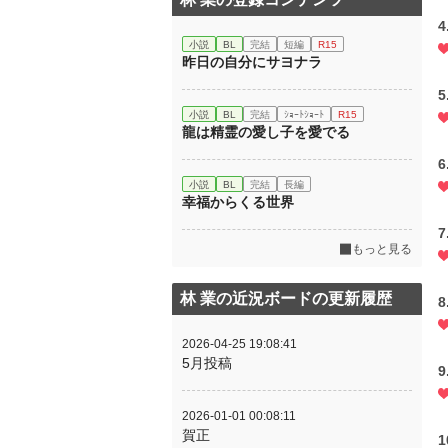
4
小説
BL
完結
短編
R15
昨日の自分にサヨナラ
5
小説
BL
完結
ｼｮｰﾄｼｮｰﾄ
R15
龍は精霊の愛し子を愛でる
6
小説
BL
完結
長編
幸福からくる世界
7
もっと見る
林 業の近況ボードの更新履歴
8
2026-04-25 19:08:41
5月投稿
9
2026-01-01 00:08:11
賀正
1