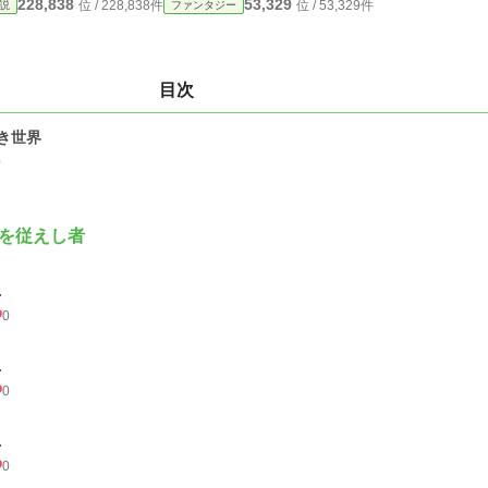
228,838
53,329
位 / 228,838件
位 / 53,329件
説
ファンタジー
目次
き世界
0
を従えし者
.
0
.
0
.
0