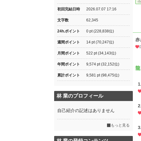
小
初回完結日時
2026.07.07 17:16
文字数
62,345
24h.ポイント
0 pt (228,838位)
赤
週間ポイント
14 pt (70,247位)
月間ポイント
522 pt (34,143位)
年間ポイント
9,574 pt (32,152位)
龍
累計ポイント
9,581 pt (98,475位)
1
林 業のプロフィール
2
自己紹介の記述はありません
もっと見る
3
林 業の登録コンテンツ