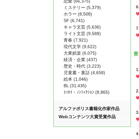
恋愛 (66,375)
6
ミステリー (5,379)
ホラー (8,508)
SF (6,741)
キャラ文芸 (5,636)
7
ライト文芸 (9,588)
青春 (7,921)
現代文学 (9,622)
大衆娯楽 (6,075)
黄
経済・企業 (437)
歴史・時代 (3,223)
1
児童書・童話 (4,658)
絵本 (1,046)
BL (31,435)
2
ｴｯｾｲ・ﾉﾝﾌｨｸｼｮﾝ (8,865)
アルファポリス書籍化作家作品
3
Webコンテンツ大賞受賞作品
4