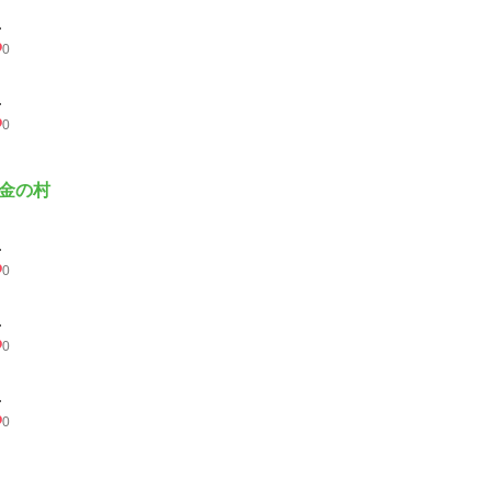
.
0
.
0
金の村
.
0
.
0
.
0