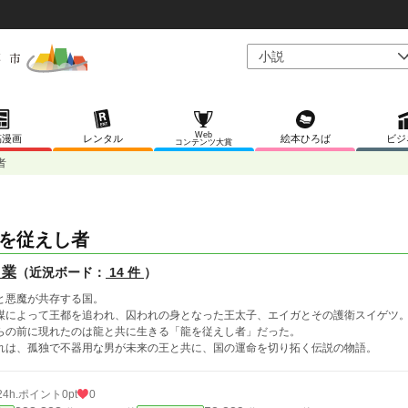
Web
稿漫画
レンタル
絵本ひろば
ビジ
コンテンツ大賞
者
を従えし者
 業
（近況ボード：
14 件
）
と悪魔が共存する国。
謀によって王都を追われ、囚われの身となった王太子、エイガとその護衛スイゲツ
らの前に現れたのは龍と共に生きる「龍を従えし者」だった。
れは、孤独で不器用な男が未来の王と共に、国の運命を切り拓く伝説の物語。
24h.ポイント
0pt
0