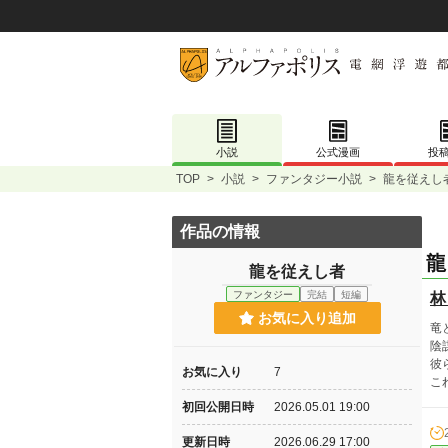
小説
公式漫画
投
TOP
>
小説
>
ファンタジー小説
>
龍を従えし
作品の情報
龍
龍を従えし者
ファンタジー
完結
短編
林
お気に入り追加
竜
陰
彼
お気に入り
7
こ
初回公開日時
2026.05.01 19:00
更新日時
2026.06.29 17:00