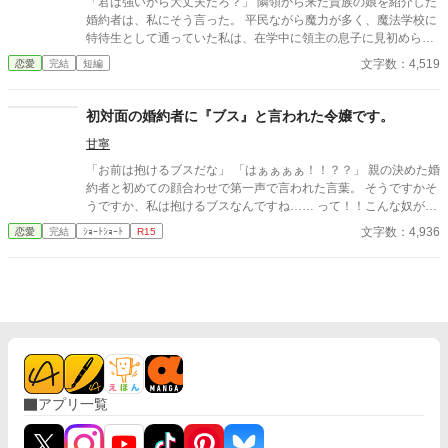
「君は強いから大丈夫だろ？」 隣領から来た貴族の娘を紹介した
婚約者は、私にそう言った。 平民ながら魔力が多く、魔法学校に
特待生として通っていた私は、在学中に領主の息子に見初められ
た。 「君の力なら、この街を守れる。一緒に守ろう」 そう言われ
文字数：4,519
恋愛
完結
短編
て彼の領地に来て、婚約した。 それから数年。 街にはほとんど魔
物が近づかなくなり、平和な日々が続いていた。 ――あの日まで
は。 隣領から来た貴族の娘を紹介した婚約者は、私にこう言っ
初対面の婚約者に『ブス』と言われた令嬢です。
た。 「君は強いから大丈夫だろ？」 その言葉を聞いた瞬間、私は
甘寧
ようやく気づく。 彼にとって私は、何だったのか。 だから私は、
静かに街を出ることにした。 ……今さら探しに来ても遅いです。
「お前は抱けるブスだな」 「はぁぁぁぁ！！？？」 親の決めた婚
約者と初めての顔合わせで第一声で言われた言葉。 そうですかそ
うですか、私は抱けるブスなんですね…… って！！こんな奴が婚
約者なんて冗談じゃない！！ お父様！！こいつと結婚しろと言う
文字数：4,936
恋愛
完結
ｼｮｰﾄｼｮｰﾄ
R15
ならば私は家を出ます！！ え？結納金貰っちゃった？ それじゃ
あ、仕方ありません。あちらから婚約を破棄したいと言わせまし
ょう。 ※4時間ほどで書き上げたものなので、頭空っぽにして読
んでください。
アプリ一覧