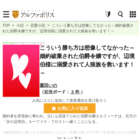
TOP
>
小説
>
恋愛小説
>
こういう勝ち方は想像してなかった～婚約破棄さ
れた伯爵令嬢ですが、辺境伯様に溺愛されて人狼族を救います！～
恋愛
完結
短編
R15
こういう勝ち方は想像してなかった～
婚約破棄された伯爵令嬢ですが、辺境
伯様に溺愛されて人狼族を救います！
～
重田いの
（近況ボード：
2 件
）
お気に入りに追加して更新通知を受け取ろう
お気に入り追加
婚約者を異母妹に奪われ、父にも見捨てられた伯爵令嬢エルフィーナは、北方の
「氷の辺境伯」ルーファス・フロストへ嫁ぐことになる。
冷酷無慈悲と噂される辺境伯だったが、実際の彼は口下手で不器用なだけの誠実
な男だった。