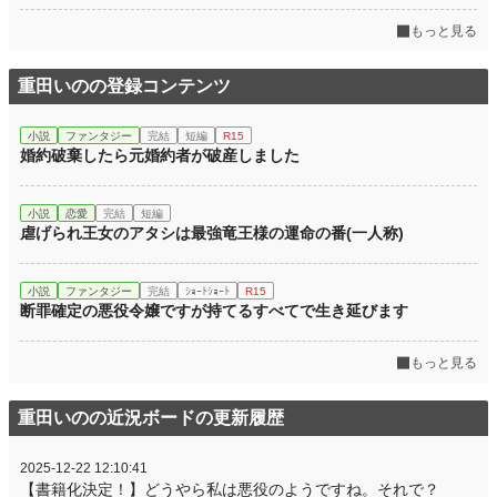
初回完結日時
2026.05.11 19:42
もっと見る
週間ポイント
380 pt (17,384 位)
月間ポイント
1,725 pt (17,465 位)
重田いのの登録コンテンツ
年間ポイント
14,673 pt (24,693 位)
小説
ファンタジー
完結
短編
R15
婚約破棄したら元婚約者が破産しました
累計ポイント
14,904 pt (81,466 位)
小説
恋愛
完結
短編
虐げられ王女のアタシは最強竜王様の運命の番(一人称)
小説
ファンタジー
完結
ｼｮｰﾄｼｮｰﾄ
R15
断罪確定の悪役令嬢ですが持てるすべてで生き延びます
もっと見る
重田いのの近況ボードの更新履歴
2025-12-22 12:10:41
【書籍化決定！】どうやら私は悪役のようですね。それで？