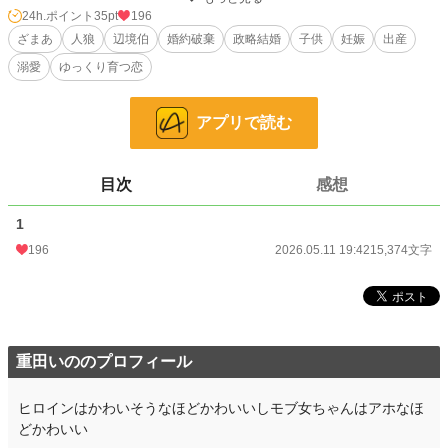
24h.ポイント
35pt
196
雪深い北の地で、少しずつ夫婦として距離を縮めていく二人。
ざまあ
人狼
辺境伯
婚約破棄
政略結婚
子供
妊娠
出産
しかしエルフィーナには、人狼族の血がわずかに流れていて――。
溺愛
ゆっくり育つ恋
やがて彼女は、滅びかけていた人狼族の未来を変える存在となる。
アプリで読む
※溺愛・夫婦愛強め
※後半に特殊な出産描写があります
※ざまああり
目次
感想
小説
19,556 位 / 228,705 件
1
恋愛
8,510 位 / 66,347 件
196
2026.05.11 19:42
15,374文字
お気に入り
37
24h.ポイント
35 pt
文字数
15,374
重田いののプロフィール
更新日時
2026.05.11 19:42
ヒロインはかわいそうなほどかわいいしモブ女ちゃんはアホなほ
初回公開日時
2026.05.11 19:42
どかわいい