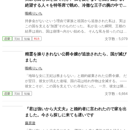
て扱われていた令嬢が、初めてあなたが必要だと言われるまでの
絶望する人々を特等席で眺め、冷徹な王子の腕の中で思
物語。
考停止する。
唯崎りいち
持参金がないという理由で家族と祖国から追放された私は、実は
この国を支える“加護”そのものだった。 私が去った瞬間、王都の
結界は崩れ、国は崩壊へ向かい始める。 そんな私を拾ったのは、
冷徹と噂される隣国の王子。 「やっと見つけた。お前は俺のもの
文字数：5,079
恋愛
完結
短編
R15
だ」 捨てられたはずの私は、気づけば滅びゆく祖国を背に、彼の
腕の中で溺愛されていた。
精霊を操りきれない公爵令嬢が追放されたら、国が滅び
ました
唯崎りいち
「地味な女に王妃は務まらない」と婚約破棄された公爵令嬢。 だ
が翌日、彼女が消えた途端、国の花は枯れ作物は全滅する。 ――
彼女こそが、この国を支えていた存在だった。 一方、彼女は隣国
で“氷の将軍”に溺愛されていた。 手遅れになってから縋る王子と
文字数：6,664
恋愛
完結
短編
滅びゆく国をよそに、彼女は初めての恋を知る。
『君は強いから大丈夫』と婚約者に言われたので家を出
ました。今さら探しに来ても遅いです
藤原遊