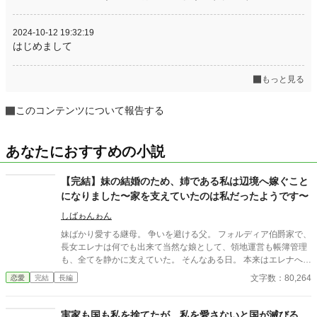
2024-10-12 19:32:19
はじめまして
もっと見る
このコンテンツについて報告する
あなたにおすすめの小説
【完結】妹の結婚のため、姉である私は辺境へ嫁ぐこと
になりました〜家を支えていたのは私だったようです〜
しばゎんゎん
妹ばかり愛する継母。 争いを避ける父。 フォルディア伯爵家で、
長女エレナは何でも出来て当然な娘として、領地運営も帳簿管理
も、全てを静かに支えていた。 そんなある日。 本来はエレナへの
縁談だった侯爵家との婚約は、妹へ譲られることになる。 代わり
文字数：80,264
恋愛
完結
長編
に与えられたのは、田舎と噂される辺境伯家への嫁入り。 けれ
ど…。 「これだけ働く人材を、放置していたのか」 辺境伯家だけ
は、エレナの価値を正しく見抜いていた。 これは、便利な娘とし
実家も国も私を捨てたが、私を愛さないと国が滅びる。