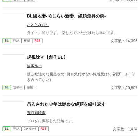
太古の神に捧げるため、“水”、“風”、“土”の信奉者達が暗躍する 意
志をなくし筋肉の操り人形と化した“デク” 消える教師 山奥の男子
校で繰り広げられるダークファンタジー
BL団地妻-恥じらい新妻、絶頂淫具の罠-
おととななな
タイトル通りです。 楽しんでいただけたら幸いです。
文字数：14,396
BL
完結
短編
R18
虎視眈々【創作BL】
猫塚ルイ
独占欲強めな腹黒攻め×何も気付かない鈍感受けの溺愛BL（※付
き合ってない）
文字数：20,907
BL
連載中
短編
吊るされた少年は惨めな絶頂を繰り返す
五月雨時雨
ブログに掲載した短編です。
文字数：1,434
BL
完結
ｼｮｰﾄｼｮｰﾄ
R18