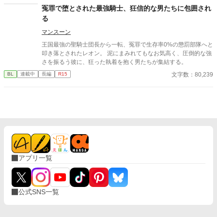
冤罪で堕とされた最強騎士、狂信的な男たちに包囲され
る
マンスーン
​王国最強の聖騎士団長から一転、冤罪で生存率0%の懲罰部隊へと
叩き落とされたレオン。 泥にまみれてもなお気高く、圧倒的な強
さを振るう彼に、狂った執着を抱く男たちが集結する。
文字数：80,239
BL
連載中
長編
R15
アプリ一覧
公式SNS一覧