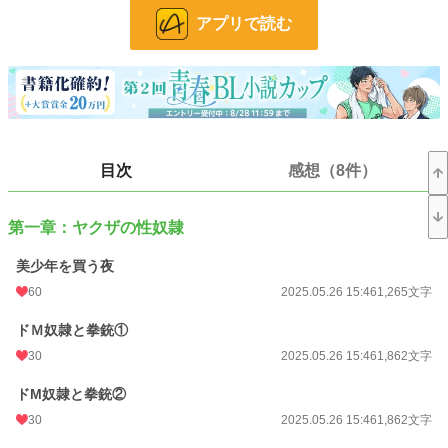
アプリで読む
※全編通してほぼエロです。
※スカトロ要素が強いです。
※主人公の人権はほぼないので、かわいそうなものが苦手な方はスルーしてくだ
さい。
小説
17,341 位 / 228,623 件
目次
感想（8件）
BL
4,302 位 / 31,391 件
第一章：ヤクザの性奴隷
お気に入り
163
24h.ポイント
42 pt
美少年を買う夜
60
2025.05.26 15:46
1,265文字
文字数
100,762
ドＭ奴隷と拳銃①
更新日時
2024.08.27 00:00
30
2025.05.26 15:46
1,862文字
初回公開日時
2024.03.15 14:45
ドM奴隷と拳銃②
初回完結日時
2024.08.27 15:08
30
2025.05.26 15:46
1,862文字
週間ポイント
437 pt (15,882 位)