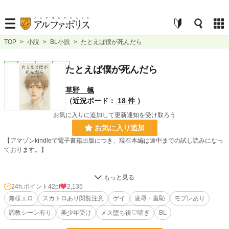
TOP
>
小説
>
BL小説
>
たとえば僕が死んだら
BL
完結
長編
R18
たとえば僕が死んだら
草野 楓
（近況ボード：
18 件
）
お気に入りに追加して更新通知を受け取ろう
お気に入り追加
【アマゾンkindleで電子書籍出版につき、現在本編は途中までの試し読みになっ
ております。】
売春相手のヤクザが殺された事件に巻き込まれ、ヤクザにさらわれた美少年、
椿。
24h.ポイント
42pt
2,135
ヤクザの事務所で性奴隷調教を受け、SMクラブに売られ、スレイブショーで鬼
無様エロ
スカトロあり閲覧注意
ゲイ
凌辱・羞恥
モブレあり
畜な凌辱ショーに参加させられる。
調教シーン有り
美少年受け
メス堕ち後♡喘ぎ
BL
クラブの火事で逃げ出せたものの、今度は鬼畜な双子従弟たちから、家畜のよう
な扱いを受け、エロ動画配信をさせられる。