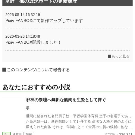
草野 楓の近況ボードの更新履歴
2026-05-14 16:32:19
Pixiv FANBOXにて新作アップしています
2026-03-26 14:18:48
Pixiv FANBOX開設しました！
もっと見る
このコンテンツについて報告する
あなたにおすすめの小説
邪神の祭壇へ無垢な筋肉を生贄として捧ぐ
零
世間に秘された名門男子校・平坂学園体育科 空手の名選手であっ
た高尾雄一は、新任教師として赴任する 高潔な人格と鋼のように
鍛えられた肉体 それは、学園にとって最高の生贄の候補に他なら
なかった 至高の筋肉を持つ、精神を削られ意志をなくした青年を
文字数：236,341
BL
連載中
短編