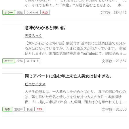
り継がれる呪い—— どれもがただの作り話かもしれない。 だ
が、それでも時々、**「本物」**が紛れ込むことがある。 本書
は、そんな“見つけてしまった”怪異を集めた一冊である。 最後
文字数：234,442
ホラー
完結
ｼｮｰﾄｼｮｰﾄ
R15
のページを閉じるとき、あなたは“何か”に気づくことになるだろ
う——。
意味がわかると怖い話
天音ろっく
【意味がわかると怖い話】解説付き 基本的には読めば誰でも分か
るお話になっていますが、たまに激ムズが混ざっています。 ※完
結としますが、追加次第随時更新※ YouTubeにて、朗読始めまし
た(*'ω'*) お休み前や何かの作業のお供に、耳から読書はいかがで
文字数：21,657
ホラー
完結
ｼｮｰﾄｼｮｰﾄ
すか？📕 https://youtube.com/@yuachanRio
同じアパートに住む年上未亡人美女は甘すぎる。
ピコサイクス
大学生の翔太は、一人暮らしを始めたばかり。 真下の階に住むの
は、落ち着いた色気と優しさを併せ持つ大人の女性・水無瀬紗
夜。 引っ越しの挨拶で出会った瞬間、翔太は心を奪われてしま
う。 偶然にもアルバイト先のスーパーで再会した彼女は、翔太を
文字数：31,050
青春
連載中
長編
R15
すぐに採用し、温かく仕事を教えてくれる存在だった。 ある日の
仕事帰り、ふたりで過ごす時間が増えていき――そして気づけば
紗夜の部屋でご飯をご馳走になるほど親密に。 優しくて穏やかで
――その色気に触れるたび、翔太の心は揺れていく。 大人の女性