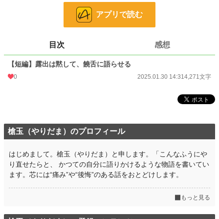
といった、密室型のホラーミステリーです。
アプリで読む
※この作品はすべてフィクションであり実在の人物・団体等とは一切関係ありま
せん。
目次
感想
小説
228,882 位 / 228,882 件
ホラー
8,513 位 / 8,513 件
【短編】露出は黙して、饒舌に語らせる
0
2025.01.30 14:31
4,271文字
お気に入り
0
24h.ポイント
0 pt
文字数
4,271
更新日時
槍玉（やりだま）のプロフィール
2025.01.30 14:31
初回公開日時
2025.01.30 14:31
はじめまして。槍玉（やりだま）と申します。「こんなふうにや
り直せたらと、 かつての自分に語りかけるような物語を書いてい
週間ポイント
0 pt (228,882 位)
ます。芯には“痛み”や“後悔”のある話をおとどけします。
月間ポイント
42 pt (83,903 位)
もっと見る
年間ポイント
294 pt (116,181 位)
累計ポイント
1,001 pt (196,575 位)