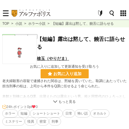
TOP
>
小説
>
ホラー小説
>
【短編】露出は黙して、饒舌に語らせる
ホラー
連載中
短編
【短編】露出は黙して、饒舌に語らせ
る
槍玉（やりだま）
お気に入りに追加して更新通知を受け取ろう
お気に入り追加
老夫婦殺害の容疑で逮捕された関谷は、黙秘を貫いていた。取調にあたっていた
担当刑事の桂は、上司から本件をQ課に任せるよう命じられた。
本館と別棟にあるQ課、出迎えたのは露出という男。桂と同世代のひょろっとし
た優男は、容疑者関谷の犯行をどうやって立証するのか？
24h.ポイント
0pt
0
その取調室で行われた、露出の自白の方法とは。
ホラー
短編
ショートショート
日常
怖い話
オカルト
ミステリー
怪異
密室
刑事
そして、Q課・露出が企む本当の目的とは？