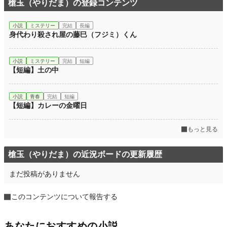
槍玉（やりだま）の登録コンテンツ
小説
ミステリー
完結
長編
身代わり殺され屋の藤巳（フジミ）くん
小説
ミステリー
完結
短編
【短編】土の中
小説
青春
完結
短編
【短編】カレーの金曜日
もっと見る
槍玉（やりだま）の近況ボードの更新履歴
まだ投稿がありません
このコンテンツについて報告する
あなたにおすすめの小説