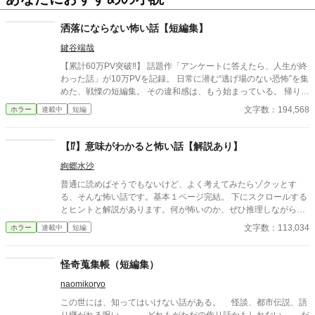
洒落にならない怖い話【短編集】
鍵谷端哉
【累計60万PV突破‼】 話題作「アンケートに答えたら、人生が終
わった話」が10万PVを記録。 日常に潜む“逃げ場のない恐怖”を集
めた、戦慄の短編集。 その違和感は、もう始まっている。 帰り
道、誰もいないはずの部屋、何気ない会話。 どこにでもある日常
文字数：194,568
ホラー
連載中
短編
が、ある瞬間、取り返しのつかない異常へと変わる。 意味が分か
ると凍りつく話。 理由もなく、ただ追い詰められていく話。 そし
て、最後の一行で現実がひっくり返る話。 1話1000〜2000文字。
【⁉】意味がわかると怖い話【解説あり】
隙間時間で読める短編ながら、 読み終えたあと、ふとした静寂が
絢郷水沙
怖くなる。 これはすべて、どこかで起きていてもおかしくない
話。 ――あなたのすぐ隣でも。 洒落にならない実話風・創作ホラ
普通に読めばそうでもないけど、よく考えてみたらゾクッとす
ー。
る、そんな怖い話です。基本１ページ完結。 下にスクロールする
とヒントと解説があります。何が怖いのか、ぜひ推理しながら読
み進めてみてください。 ※全話オリジナル作品です。
文字数：113,034
ホラー
連載中
短編
怪奇蒐集帳（短編集）
naomikoryo
この世には、知ってはいけない話がある。 怪談、都市伝説、語