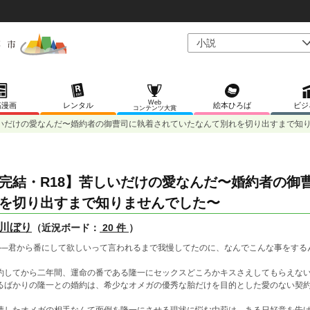
Web
稿漫画
レンタル
絵本ひろば
ビジ
コンテンツ大賞
しいだけの愛なんだ〜婚約者の御曹司に執着されていたなんて別れを切り出すまで知
完結・R18】苦しいだけの愛なんだ〜婚約者の御
を切り出すまで知りませんでした〜
川ぼり
（近況ボード：
20 件
）
──君から番にして欲しいって言われるまで我慢してたのに、なんでこんな事をする
約してから二年間、運命の番である隆一にセックスどころかキスさえしてもらえな
るばかりの隆一との婚約は、希少なオメガの優秀な胎だけを目的とした愛のない契