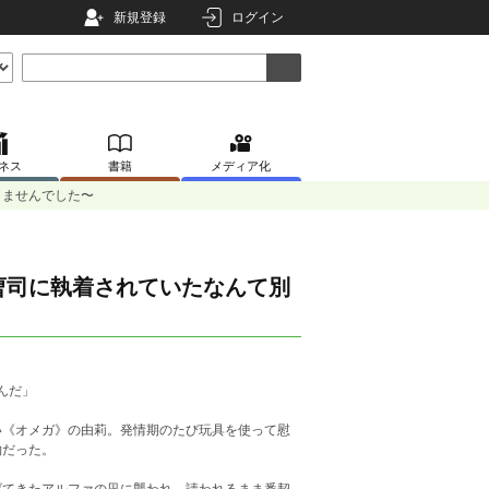
新規登録
ログイン
ネス
書籍
メディア化
りませんでした〜
曹司に執着されていたなんて別
んだ」
い《オメガ》の由莉。発情期のたび玩具を使って慰
約だった。