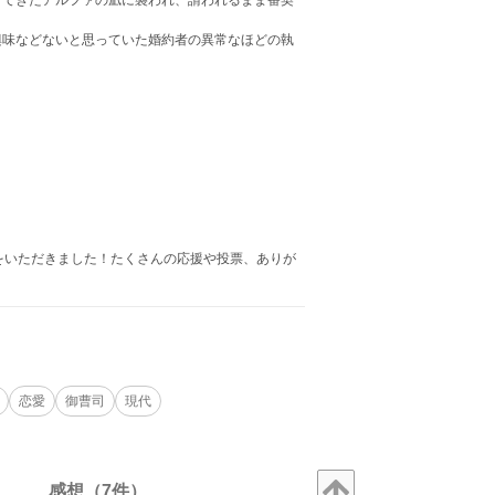
げてきたアルファの凪に襲われ、請われるまま番契
興味などないと思っていた婚約者の異常なほどの執
をいただきました！たくさんの応援や投票、ありが
恋愛
御曹司
現代
感想（7件）