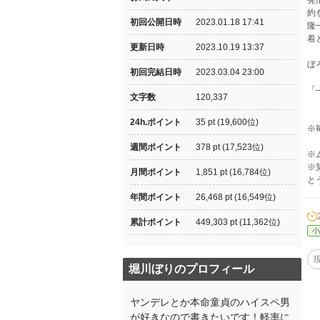
発
約
初回公開日時
2023.01.18 17:41
隆
着
更新日時
2023.10.19 13:37
ぼ
初回完結日時
2023.03.04 23:00
「
文字数
120,337
24h.ポイント
35 pt (19,600位)
※
週間ポイント
378 pt (17,523位)
※
※
月間ポイント
1,851 pt (16,784位)
と
年間ポイント
26,468 pt (16,549位)
累計ポイント
449,303 pt (11,362位)
小
堀川ぼりのプロフィール
ヤンデレとか本命童貞のハイスペ男
が好きなので書きたいです！軽率に