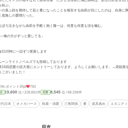
情したオメガの相手なんて面倒を隆一にさせる現状に悩む由莉は、ある日好意を告
を結ぶ。
一の喜ぶ顔を期待して凪と番になったことを報告する由莉が目にしたのは、自身に
と底無しの愛憎だった。
ろぼろ泣きながら由莉を手酷く抱く隆一は、何度も何度も項を噛む。
──俺の方がずっと愛してる」
毎日20時に一話ずつ更新します
ムーンライトノベルズでも投稿しております
第16回恋愛小説大賞にエントリーしております。よろしくお願いします。→奨励賞
うございました！
24h.ポイント
35pt
792
19,600
8,545
位 / 228,661件
位 / 66,336件
説
恋愛
現代日本
オメガバース
執着・溺愛
三角関係
番
道具責め
エタニティ
目次