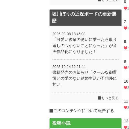
6
堀川ぼりの近況ボードの更新履
歴
7
2026-03-08 18:45:08
「可愛い後輩の誘いに乗ったら取り
8
返しのつかないことになった」が音
声作品化になりました！
9
2025-10-14 12:21:44
書籍発売のお知らせ「クールな御曹
司との愛のない結婚生活が予想外に
10
甘い」
もっと見る
11
このコンテンツについて報告する
12
投稿小説