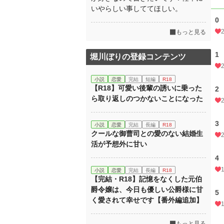
いやらしい事しててほしい。
0
もっと見る
1
堀川ぼりの登録コンテンツ
小説
恋愛
完結
短編
R18
【R18】可愛い後輩の誘いに乗った
2
ら取り返しのつかないことになった
3
小説
恋愛
完結
長編
R18
クールな御曹司との愛のない結婚生
活が予想外に甘い
4
小説
恋愛
完結
長編
R18
【完結・R18】記憶をなくした元伯
爵令嬢は、今日も優しい公爵様に甘
5
く愛されて幸せです【番外編追加】
もっと見る