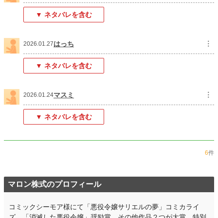
ファンタジー
4,704 位 / 53,362 件
▼ ネタバレを含む
お気に入り
150
24h.ポイント
14 pt
はっち
︙
2026.01.27
文字数
70,625
▼ ネタバレを含む
更新日時
2026.02.04 14:19
初回公開日時
2026.01.23 20:18
マスミ
︙
2026.01.24
初回完結日時
2026.01.24 12:12
▼ ネタバレを含む
週間ポイント
316 pt (19,338 位)
月間ポイント
1,414 pt (19,640 位)
6
件
年間ポイント
46,191 pt (11,060 位)
累計ポイント
46,303 pt (46,469 位)
マロン株式のプロフィール
コミックシーモア様にて「悪役令嬢サリエルの夢」コミカライ
ズ。「消滅した悪役令嬢」奨励賞。その他作品２つが大賞、特別