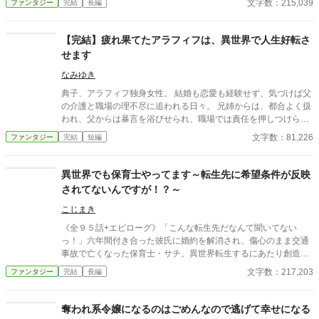
文字数：215,039
ファンタジー
完結
長編
【完結】疲れ果てたアラフィフは、異世界で人生好転さ
せます
なみゆき
典子、アラフィフ独身女性。 結婚も恋愛も経験せず、気づけば父
の介護と職場の理不尽に追われる日々。 兄姉からは、都合よく扱
われ、父からは暴言を浴びせられ、職場では責任を押しつけられ
る。 人生のほとんどを“搾取される側”として生きてきた。 過労で
文字数：81,226
ファンタジー
完結
短編
倒れた彼女が目を覚ますと、そこは異世界。 7歳の伯爵令嬢セレ
ナとして転生していた。 前世の記憶を持つ彼女は、今度こそ“誰
かの犠牲”ではなく、“誰かの支え”として生きることを決意する。
異世界でも保育士やってます～転生先に希望条件が反映
魔法と貴族社会が息づくこの世界で、セレナは前世の知識を活か
されてないんですが！？～
し、友人達と交流を深める。 そこに割り込む怪しい聖女ー語彙力
もなく、ワンパターンの行動なのに攻略対象ぽい人たちは次々と
こじまき
籠絡されていく。 これはシナリオなのかバグなのか？ その原因を
《全９５話+エピローグ》「こんな転生先だなんて聞いてない
突き止めるため、全ての証拠を記録し始めた。 【☆応援やブクマ
っ！」六年間付き合った彼氏に婚約を解消され、傷心のまま交通
ありがとうございます☆大変励みになりますm(_ _)m】
事故で亡くなった保育士・サチ。異世界転生するにあたり創造神
に「能力はチートで、広い家で優しい旦那様と子だくさんの家庭
文字数：217,203
ファンタジー
完結
長編
を築きたい」とリクエストする。「任せといて！」と言われたか
ら安心して異世界で目を覚ましたものの、そこはド田舎の山小
屋。周囲は過疎高齢化していて結婚適齢期の男性なんていもしな
奪われ系令嬢になるのはごめんなので逃げて幸せになる
いし、チートな魔法も使えそうにない。創造神を恨みつつマニュ