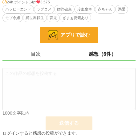
24h.ポイント
14pt
3,575
ハッピーエンド
ラブコメ
婚約破棄
冷血皇帝
赤ちゃん
溺愛
モブ令嬢
異世界転生
育児
ざまぁ要素あり
終戦間際と噂される、きな臭いご時世。
アプリで読む
そろそろ追い出されそうな婚約者の家で居候生活を送っていたエミリアの前に、
ある日突然――赤ちゃんが空から降ってきた。
しかもその正体は、前世で読んだ小説に登場する未来の冷血皇帝・ラファエル・
目次
感想（6件）
アウレリウス。
現在戦争中の敵国の皇帝であり、将来この国を滅ぼす存在。
――つまりこれは、拾ってはいけない赤ちゃんだった。
だが、まだ十四歳にして行き場のないモブ令嬢エミリアは、赤ちゃんという名の
時限爆弾を抱え、秘密（？）だらけの子育て生活を始めることになる。
1000文字以内
婚約破棄予定の婚約者
次期婚約者の座を狙う侯爵令嬢
送信する
将来豪商になる商人の息子
突然変異のフリをしたフェレット
ログインすると感想の投稿ができます。
コピックを作る公爵令嬢