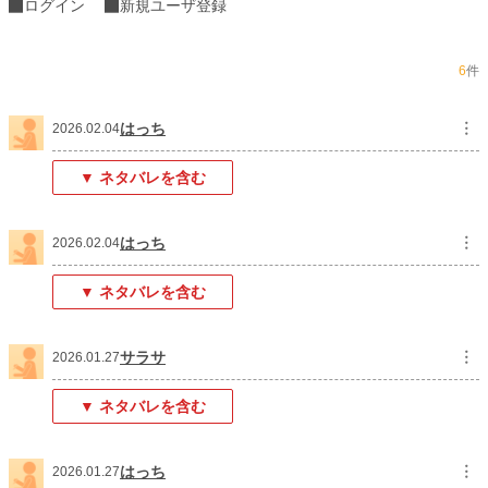
ログイン
新規ユーザ登録
癖者の参戦に、少年少女達はどう未来を変えるのかーー
6
件
育児×転生×敵国皇帝（赤ちゃん）ファンタジー
設定はゆるめです。
はっち
︙
※時々シリアス、基本はほのぼの寄りです
2026.02.04
▼ ネタバレを含む
♢♢♢
はっち
︙
2026.02.04
宣伝
アルファポリス様にて連載中の『消滅した悪役令嬢』コミック一巻が2月27日に
▼ ネタバレを含む
コミックシーモア様にて配信予定です💐
よろしければ見てくださると嬉しいです。
サラサ
︙
2026.01.27
久しぶりの新作ですので、こちら執筆の練習中です。
物語を楽しんでくださる方がいらっしゃると嬉しいです。
▼ ネタバレを含む
小説
31,876 位 / 228,955 件
はっち
︙
2026.01.27