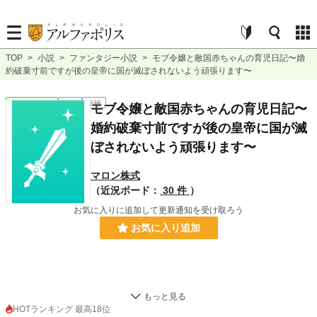
TOP
>
小説
>
ファンタジー小説
>
モブ令嬢と敵国赤ちゃんの育児日記〜婚
約破棄寸前ですが後の皇帝に国が滅ぼされないよう頑張ります〜
ファンタジー
完結
短編
モブ令嬢と敵国赤ちゃんの育児日記〜
婚約破棄寸前ですが後の皇帝に国が滅
ぼされないよう頑張ります〜
マロン株式
（近況ボード：
30 件
）
お気に入りに追加して更新通知を受け取ろう
お気に入り追加
「おぎゃーーおにゃーーー！！！」
HOTランキング 最高18位