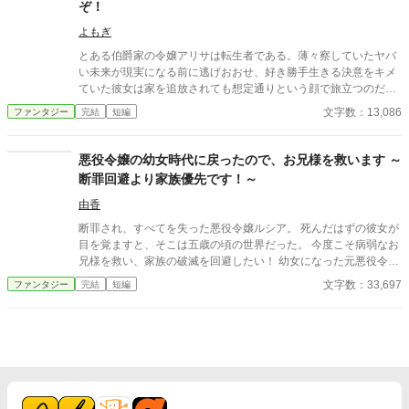
ぞ！
アル通り街に出ると、そこで「魔力持ち」として忌み嫌われる子
どもたちとの出会いが。「子どもには安心して楽しく過ごせる場
よもぎ
所が必要」が信条のサチは、彼らを小屋に連れ帰ることを決め、
とある伯爵家の令嬢アリサは転生者である。薄々察していたヤバ
異世界で保育士兼りんご農家生活を始める。 ※「小説家になろ
い未来が現実になる前に逃げおおせ、好き勝手生きる決意をキメ
う」にも投稿しています。
ていた彼女は家を追放されても想定通りという顔で旅立つのだっ
た。
文字数：13,086
ファンタジー
完結
短編
悪役令嬢の幼女時代に戻ったので、お兄様を救います ～
断罪回避より家族優先です！～
由香
断罪され、すべてを失った悪役令嬢ルシア。 死んだはずの彼女が
目を覚ますと、そこは五歳の頃の世界だった。 今度こそ病弱なお
兄様を救い、家族の破滅を回避したい！ 幼女になった元悪役令嬢
が、前世の知識を武器に運命へ立ち向かう家族愛たっぷりの逆行
文字数：33,697
ファンタジー
完結
短編
ファンタジー。