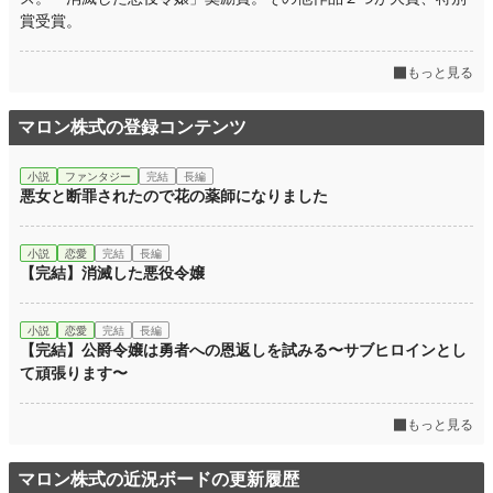
賞受賞。
もっと見る
マロン株式の登録コンテンツ
小説
ファンタジー
完結
長編
悪女と断罪されたので花の薬師になりました
小説
恋愛
完結
長編
【完結】消滅した悪役令嬢
小説
恋愛
完結
長編
【完結】公爵令嬢は勇者への恩返しを試みる〜サブヒロインとし
て頑張ります〜
もっと見る
マロン株式の近況ボードの更新履歴