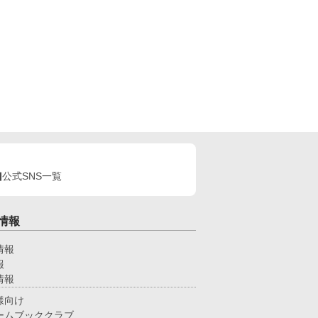
公式SNS一覧
情報
情報
報
情報
様向け
ームブッククラブ