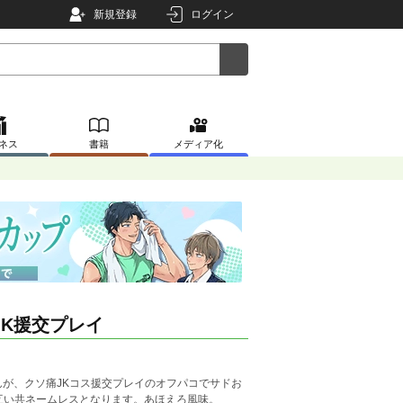
新規登録
ログイン
ネス
書籍
メディア化
K援交プレイ
んが、クソ痛JKコス援交プレイのオフパコでサドお
互い共ネームレスとなります。あほえろ風味。