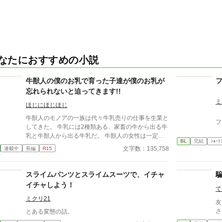
なたにおすすめの小説
牛獣人の僕のお乳で育った子達が僕のお乳が
忘れられないと迫ってきます!!
ミ
ほじにほじほじ
牛獣人のモノアの一族は代々牛乳売りの仕事を生業と
フ
してきた。 牛乳には2種類ある、家畜の牛から出る牛
乳と牛獣人から出る牛乳だ。 牛獣人の女性は一定の
BL
完結
ｼｮｰﾄ
年齢になると自らの意思てお乳を出すことが出来る。
文字数：135,758
連載中
長編
R15
そして、僕たち家族普段は家畜の牛の牛乳を売ってい
るが母と姉達の牛乳は濃厚で喉越しや舌触りが良いお
貴族様に高値で売っていた。 ある日僕たち一家を呼
スライムパンツとスライムスーツで、イチャ
んだお貴族様のご子息様がお乳を呑まないと相談を受
イチャしよう！
て
けたのが全ての始まりー 母や姉達の牛乳を詰めた哺
乳瓶を与えてみても、母や姉達のお乳を直接与えてみ
ミクリ21
友
ても飲んでくれない赤子。 そんな時ふと赤子と目が
さ
とある変態の話。
合うと僕を見て何かを訴えてくるー 「え？僕のお乳