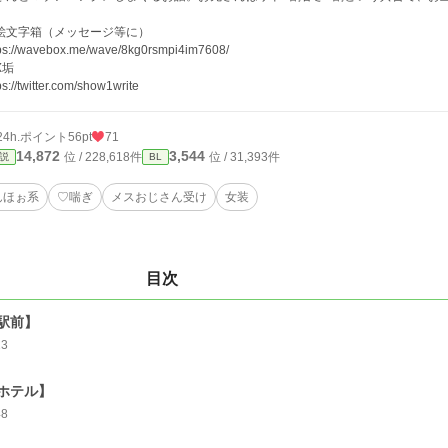
絵文字箱（メッセージ等に）
tps://wavebox.me/wave/8kg0rsmpi4im7608/
X垢
ps://twitter.com/show1write
24h.ポイント
56pt
71
14,872
3,544
位 / 228,618件
位 / 31,393件
説
BL
んほぉ系
♡喘ぎ
メスおじさん受け
女装
目次
駅前】
23
ホテル】
48