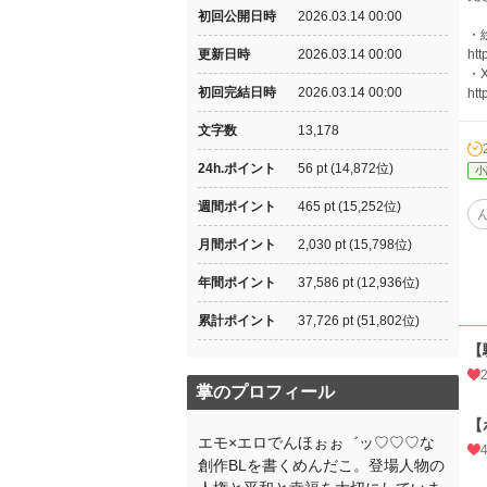
初回公開日時
2026.03.14 00:00
・
更新日時
2026.03.14 00:00
ht
・
初回完結日時
2026.03.14 00:00
htt
文字数
13,178
24h.ポイント
56 pt (14,872位)
小
週間ポイント
465 pt (15,252位)
月間ポイント
2,030 pt (15,798位)
年間ポイント
37,586 pt (12,936位)
累計ポイント
37,726 pt (51,802位)
【
掌のプロフィール
【
エモ×エロでんほぉぉ゛ッ♡♡♡な
創作BLを書くめんだこ。登場人物の