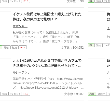
BL
完結
ｼｮｰﾄ
文字数：599
完結
ｼｮｰﾄｼｮｰﾄ
R15
が飲みたいの？」 「僕はまだ子供でしかも男だから
でないよ。」 「え？何言ってるの姉さん達！僕のお
乳に牛乳を垂らして飲ませてみろだなんて！そんなの
イケメン彼氏は年上消防士！鍛え上げられた
上手くいくわけ…え、飲んでるよ？え？」 そんなこ
体は、夜の体力まで別物！？
んなで、お乳を呑まない赤子が飲んだ噂は広がり他の
お貴族様達にもうちの子がお乳を飲んでくれないの！
すずなり。
と言う相談を受けて、他のほとんどの子は母や姉達の
ミ
お乳で飲んでくれる子だったけど何故か数人には僕の
私が働く食堂にやってくる消防士さんたち。 翔馬
お乳がお気に召したようでー 昔お乳をあたえた子達
「俺、チャーハン。」 宏斗「俺もー。」 航平「俺、
触
が僕のお乳が忘れられないと迫ってきます!! 「僕はお
から揚げつけてー。」 優弥「俺はスープ付き。」 み
BL
完結
ｼｮｰﾄ
乳を貸しただけで牛乳は母さんと姉さん達のなのに！
んなガタイがよく、男前。 ひなた「はーいっ。ちょ
文字数：104,652
愛
完結
短編
R15
どうしてこうなった!?」 ＊ 総受けで、固定カプを決
っと待ってくださいねーっ。」 慌ただしい昼時を過
めるかはまだまだ不明です。 いいね♡やお気に入り
ぎると、私の仕事は終わる。 終わった後、私は行か
登録☆をしてくださいますと励みになります(＞＜) 誤
なきゃいけないところがある。 ひなた「すみませー
元カレに追い出された専門学生がネカフェで
字脱字、言葉使いが変な所がありましたら脳内変換し
ん、子供のお迎えにきましたー。」 保育園に迎えに
Ｐ活相手のパパちんぽに理解らせられてトロ
て頂けますと幸いです。
行かなきゃいけない子、『太陽』。 私は子供と一緒
トロのメロメロになっちゃう話
に・・・暮らしてる。 ーーーーーーーーーーーーー
ルシーアンナ
ナ
ーーー 翔馬「おいおい嘘だろ？」 宏斗「子供・・・
既婚子持ちバイ×専門学生 Pixiv https://www.pixiv.ne
中
いたんだ・・。」 航平「いくつん時の子だ
t/novel/show.php?id=27436158 ムーンライトノベル
ん
よ・・・・。」 優弥「マジか・・・。」 消防署で開
ズ https://novel18.syosetu.com/n1512ls/ fujossy ht
子
かれたお祭りに連れて行った太陽。 太陽の存在を知
tps://fujossy.jp/books/31185
文字数：9,987
完結
ｼｮｰﾄｼｮｰﾄ
R18
恋愛
連載中
った一人の消防士さんが・・・私に言った。 「俺は
太陽がいてもいい。・・・太陽の『パパ』になる。」
「俺はひなたが好きだ。・・・絶対振り向かせるから
覚悟しとけよ？」 ※お話に出てくる内容は、全て想