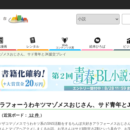
Web
稿漫画
レンタル
絵本ひろば
ビジ
コンテンツ大賞
ゾメスおじさん、サド青年とJK援交プレイ
ラフォーうわキツマゾメスおじさん、サド青年とJ
（近況ボード：
12 件
）
ソザコマゾメスでうわキツ系のSNS活動をするちんぽ大好きアラフォーメスおじさ
さんとマゾアヘアクメしまくるお話。お兄さんはサド8割甘さ2割という具合で、お