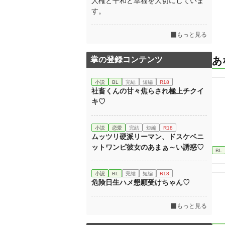
人権と平和と幸福を大切にしていま
す。
もっと見る
掌の登録コンテンツ
あ
小説
BL
完結
短編
R18
社畜くんの甘々焦らされ極上チクイ
キ♡
小説
恋愛
完結
短編
R18
ムッツリ硬派リーマン、ドスケベニ
ットワンピ彼女のあまぁ～い誘惑♡
BL
小説
BL
完結
短編
R18
危険日生ハメ懇願受けちゃん♡
もっと見る