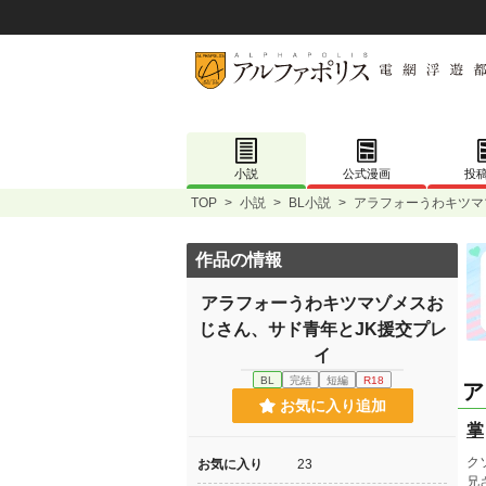
小説
公式漫画
投
TOP
>
小説
>
BL小説
>
アラフォーうわキツマ
作品の情報
アラフォーうわキツマゾメスお
じさん、サド青年とJK援交プレ
イ
BL
完結
短編
R18
ア
お気に入り追加
掌
ク
お気に入り
23
兄