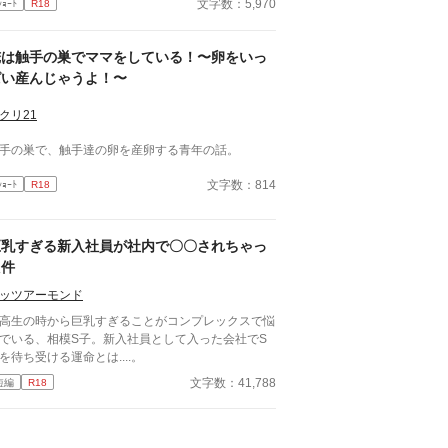
文字数：5,970
ｼｮｰﾄ
R18
俺は触手の巣でママをしている！〜卵をいっ
ぱい産んじゃうよ！〜
クリ21
手の巣で、触手達の卵を産卵する青年の話。
文字数：814
ｼｮｰﾄ
R18
巨乳すぎる新入社員が社内で〇〇されちゃっ
た件
ッツアーモンド
高生の時から巨乳すぎることがコンプレックスで悩
でいる、相模S子。新入社員として入った会社でS
を待ち受ける運命とは....。
文字数：41,788
短編
R18