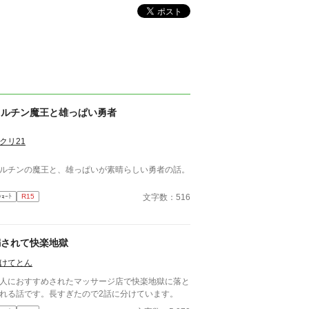
フルチン魔王と雄っぱい勇者
クリ21
ルチンの魔王と、雄っぱいが素晴らしい勇者の話。
文字数：516
ｼｮｰﾄ
R15
騙されて快楽地獄
けてとん
人におすすめされたマッサージ店で快楽地獄に落と
れる話です。長すぎたので2話に分けています。