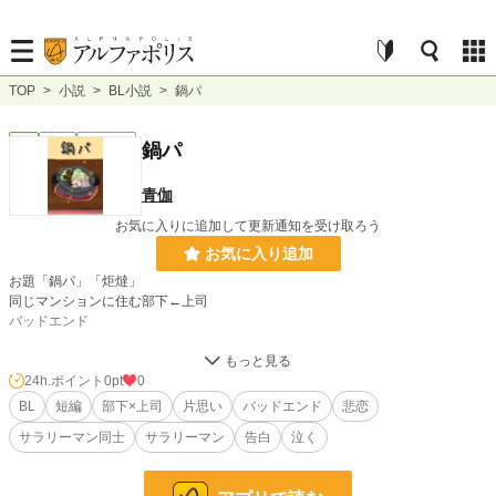
TOP
>
小説
>
BL小説
>
鍋パ
BL
完結
ｼｮｰﾄｼｮｰﾄ
鍋パ
青伽
お気に入りに追加して更新通知を受け取ろう
お気に入り追加
お題「鍋パ」「炬燵」
同じマンションに住む部下←上司
バッドエンド
小説
228,747 位 / 228,747 件
24h.ポイント
0pt
0
BL
短編
部下×上司
片思い
バッドエンド
悲恋
BL
31,416 位 / 31,416 件
サラリーマン同士
サラリーマン
告白
泣く
お気に入り
0
24h.ポイント
0 pt