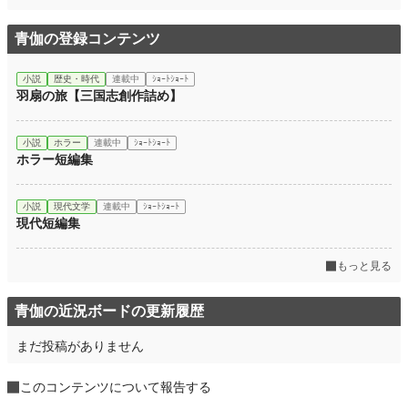
青伽の登録コンテンツ
小説
歴史・時代
連載中
ｼｮｰﾄｼｮｰﾄ
羽扇の旅【三国志創作詰め】
小説
ホラー
連載中
ｼｮｰﾄｼｮｰﾄ
ホラー短編集
小説
現代文学
連載中
ｼｮｰﾄｼｮｰﾄ
現代短編集
もっと見る
青伽の近況ボードの更新履歴
まだ投稿がありません
このコンテンツについて報告する