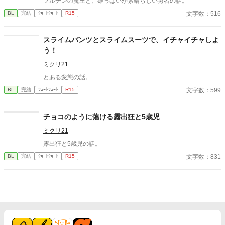
フルチンの魔王と、雄っぱいが素晴らしい勇者の話。
文字数：516
BL
完結
ｼｮｰﾄｼｮｰﾄ
R15
スライムパンツとスライムスーツで、イチャイチャしよ
う！
ミクリ21
とある変態の話。
文字数：599
BL
完結
ｼｮｰﾄｼｮｰﾄ
R15
チョコのように蕩ける露出狂と5歳児
ミクリ21
露出狂と5歳児の話。
文字数：831
BL
完結
ｼｮｰﾄｼｮｰﾄ
R15