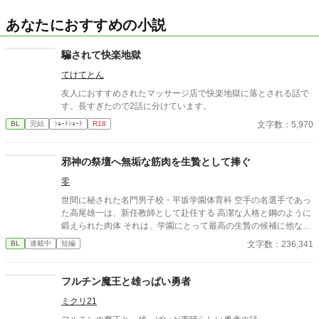
あなたにおすすめの小説
騙されて快楽地獄
てけてとん
友人におすすめされたマッサージ店で快楽地獄に落とされる話で
す。長すぎたので2話に分けています。
文字数：5,970
BL
完結
ｼｮｰﾄｼｮｰﾄ
R18
邪神の祭壇へ無垢な筋肉を生贄として捧ぐ
零
世間に秘された名門男子校・平坂学園体育科 空手の名選手であっ
た高尾雄一は、新任教師として赴任する 高潔な人格と鋼のように
鍛えられた肉体 それは、学園にとって最高の生贄の候補に他なら
なかった 至高の筋肉を持つ、精神を削られ意志をなくした青年を
文字数：236,341
BL
連載中
短編
太古の神に捧げるため、“水”、“風”、“土”の信奉者達が暗躍する 意
志をなくし筋肉の操り人形と化した“デク” 消える教師 山奥の男子
校で繰り広げられるダークファンタジー
フルチン魔王と雄っぱい勇者
ミクリ21