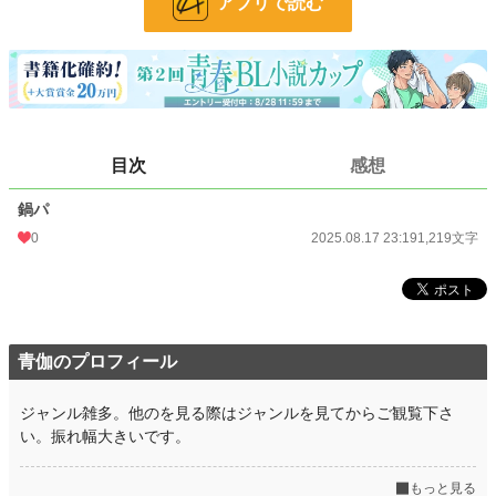
アプリで読む
文字数
1,219
更新日時
2025.08.17 23:19
初回公開日時
2025.08.17 23:19
初回完結日時
2025.08.17 23:19
目次
感想
週間ポイント
7 pt (78,785 位)
鍋パ
月間ポイント
14 pt (108,258 位)
0
2025.08.17 23:19
1,219文字
年間ポイント
1,542 pt (73,586 位)
累計ポイント
1,542 pt (177,603 位)
青伽のプロフィール
ジャンル雑多。他のを見る際はジャンルを見てからご観覧下さ
い。振れ幅大きいです。
もっと見る