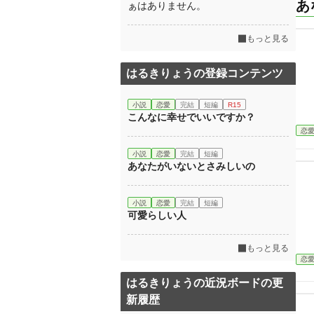
あ
ぁはありません。
もっと見る
はるきりょうの登録コンテンツ
小説
恋愛
完結
短編
R15
こんなに幸せでいいですか？
恋
小説
恋愛
完結
短編
あなたがいないとさみしいの
小説
恋愛
完結
短編
可愛らしい人
もっと見る
恋
はるきりょうの近況ボードの更
新履歴