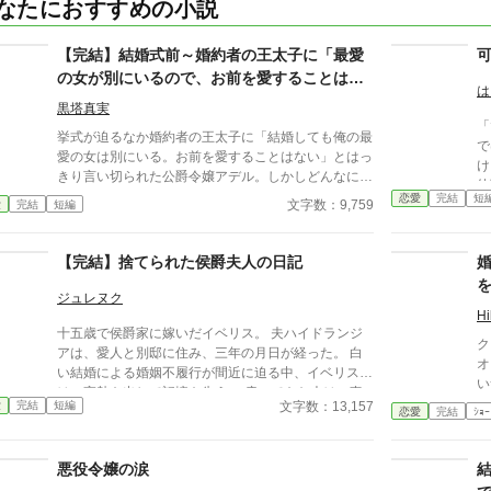
なたにおすすめの小説
【完結】結婚式前～婚約者の王太子に「最愛
の女が別にいるので、お前を愛することはな
は
い」と言われました～
黒塔真実
「
挙式が迫るなか婚約者の王太子に「結婚しても俺の最
で
愛の女は別にいる。お前を愛することはない」とはっ
け
きり言い切られた公爵令嬢アデル。しかしどんなに婚
幼
約者としてないがしろにされても女性としての誇りを
恋愛
完結
短
から」 女性なが
文字数：9,759
愛
完結
短編
傷つけられても彼女は平気だった。なぜなら大切な
い
「心の拠り所」があるから……。しかし、王立学園の
てら
卒業ダンスパーティーの夜、アデルはかつてない、世
【完結】捨てられた侯爵夫人の日記
か
にも酷い仕打ちを受けるのだった―― ※神視点。■
か
なろうにも別タイトルで重複投稿←【ジャンル日間4
ジュレヌク
れ
位】。
H
と
十五歳で侯爵家に嫁いだイベリス。 夫ハイドランジ
た
ク
アは、愛人と別邸に住み、三年の月日が経った。 白
を
オ
い結婚による婚姻不履行が間近に迫る中、イベリス
と
い
は、高熱を出して記憶を失う。 戻ってきた夫は、妻
が
と
文字数：13,157
愛
完結
短編
に仕える侍女アリッサムから、いない月日の間書き綴
恋愛
完結
ｼｮｰ
か
る
られた日記を手渡される。 そこには、出会った日か
の
ら自分を恋しいと思ってくれていた少女の思いの丈が
悪役令嬢の涙
詰まっていた。 十八歳になり、美しく成長した妻を
前に、ハイドランジアは、心が揺らぐ。 自分への恋