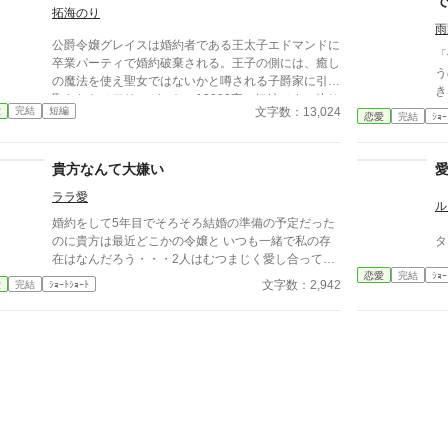
拓海のり
心を忘れてしまったとしても、これ程までに思ってく
雨
れていたのなら、また、愛を育めるのではないのか？
公爵令嬢グレイスは婚約者である王太子エドマンドに
様々な人間の思いが交錯し、物語は、思わぬ方向へと
「
卒業パーティで婚約破棄される。王子の側には、癒し
進んでいく。
う
の魔法を使え聖女ではないかと噂される子爵家に引き
き
取られたメアリ―がいた。13000字の短編です。他サ
て
文字数：13,024
愛
完結
短編
イトにも投稿します。
恋愛
完結
ｼｮｰ
ら
「
諭
貴方なんて大嫌い
ララ愛
ル
婚約をして5年目でそろそろ結婚の準備の予定だった
のに貴方は最近どこかの令嬢と いつも一緒で私の存
タ
在はなんだろう・・・2人はむつまじく愛し合ってい
恋愛
完結
ｼｮｰ
るとみんなが言っている それなら私はもういいで
文字数：2,942
愛
完結
ｼｮｰﾄｼｮｰﾄ
す・・・貴方なんて大嫌い