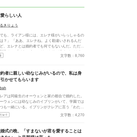
可愛らしい人
るきりょう
でも、ライアン様には、エレナ様がいらっしゃるの
は？」 「ああ、エレナね。よく勘違いされるんだ
ど、エレナとは婚約者でも何でもないんだ。ただの
馴染み」 「それにあいつはひとりで生きていける
文字数：8,760
編
らに剣術を学ぶエレナは可愛げがな
という理由で、ほとんど婚約者同然の幼馴染から捨
れる。 けれど、 「エレナ嬢」 「なんでしょう
婚約者に親しい幼なじみがいるので、私は身
？」 「今日の夜会のパートナーはお決まりです
？」 その言葉でパートナー同伴の夜会に招待さ
を引かせてもらいます
ていたことを思い出した。いつものとおりライアン
ibah
一緒に行くと思っていたので参加の返事を出してい
のだ。 「……いいえ」 当日の欠席は著しく評価
レアは同級生のオーウェンと家の都合で婚約した。
下げる。今後、家庭教師として仕事をしていきたい
ーウェンには幼なじみのイブリンがいて、学園では
考えるのであれば、父親か兄に頼んででも行った方
つも一緒にいる。イブリンがクレアに言う「わたし
いいだろう。 「よければ僕と一緒に行きません
オーウェンはラブラブなの。クレアのこと恨んで
文字数：4,270
ﾄｼｮｰﾄ
？」
。謝るくらいなら婚約を破棄してよ」クレアは二人
ために身を引こうとするが……？
結婚式の晩、「すまないが君を愛することは