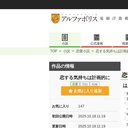
小説
公式漫画
投
TOP
>
小説
>
恋愛小説
>
恋する気持ちは計画
作品の情報
恋
恋する気持ちは計画的に
恋愛
完結
短編
は
お気に入り追加
「
「
「
お気に入り
147
リ
「
初回公開日時
2025.10.18 11:19
「
言
更新日時
2025.10.18 11:19