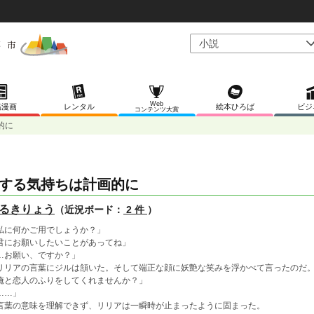
Web
稿漫画
レンタル
絵本ひろば
ビジ
コンテンツ大賞
的に
する気持ちは計画的に
るきりょう
（近況ボード：
2 件
）
私に何かご用でしょうか？」
君にお願いしたいことがあってね」
…お願い、ですか？」
リアの言葉にジルは頷いた。そして端正な顔に妖艶な笑みを浮かべて言ったのだ
俺と恋人のふりをしてくれませんか？」
……」
葉の意味を理解できず、リリアは一瞬時が止まったように固まった。