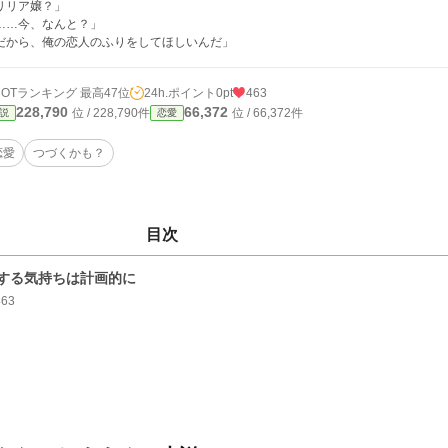
リリア嬢？」
……今、なんと？」
だから、俺の恋人のふりをしてほしいんだ」
HOTランキング 最高47位
24h.ポイント
0pt
463
228,790
66,372
位 / 228,790件
位 / 66,372件
説
恋愛
恋愛
つづくかも？
目次
する気持ちは計画的に
463