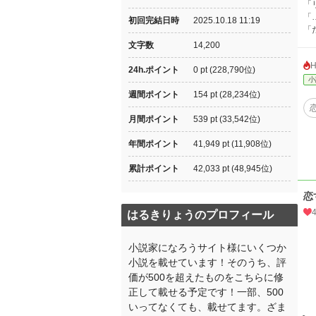
「
「
初回完結日時
2025.10.18 11:19
「
文字数
14,200
24h.ポイント
0 pt (228,790位)
小
週間ポイント
154 pt (28,234位)
月間ポイント
539 pt (33,542位)
年間ポイント
41,949 pt (11,908位)
累計ポイント
42,033 pt (48,945位)
恋
はるきりょうのプロフィール
小説家になろうサイト様にいくつか
小説を載せています！そのうち、評
価が500を超えたものをこちらに修
正して載せる予定です！一部、500
いってなくても、載せてます。ざま