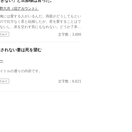
できない」と旦那様は言った。
野六月（旧アカウント）
俺には愛する人がいるんだ。両親がどうしてもとい
ので仕方なく君と結婚したが、君を愛することはで
ないし、床を交わす気にもなれない。どうか了承し
ほしい」 結婚式の晩、新妻クロエが夫ロバートか
文字数：3,886
ﾄｼｮｰﾄ
要求されたのは、お飾りの妻になることだった。
君さえ黙っていれば、なにもかも丸くおさまる」と
されて、クロエはそれを受け入れる。そして――
愛されない妻は死を望む
ー
イトルの通りの内容です。
文字数：6,621
ﾄｼｮｰﾄ